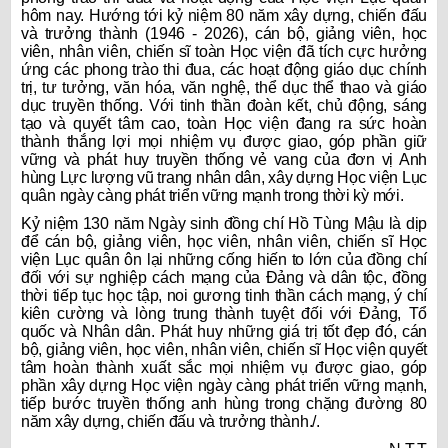
hôm nay. Hướng tới kỷ niệm 80 năm xây dựng, chiến đấu
và trưởng thành (1946 - 2026), cán bộ, giảng viên, học
viên, nhân viên, chiến sĩ toàn Học viện đã tích cực hưởng
ứng các phong trào thi đua, các hoạt động giáo dục chính
trị, tư tưởng, văn hóa, văn nghệ, thể dục thể thao và giáo
dục truyền thống. Với tinh thần đoàn kết, chủ động, sáng
tạo và quyết tâm cao, toàn Học viện đang ra sức hoàn
thành thắng lợi mọi nhiệm vụ được giao, góp phần giữ
vững và phát huy truyền thống vẻ vang của đơn vị Anh
hùng Lực lượng vũ trang nhân dân, xây dựng Học viện Lục
quân ngày càng phát triển vững mạnh trong thời kỳ mới.
Kỷ niệm 130 năm Ngày sinh đồng chí Hồ Tùng Mậu là dịp
để cán bộ, giảng viên, học viên, nhân viên, chiến sĩ Học
viện Lục quân ôn lại những cống hiến to lớn của đồng chí
đối với sự nghiệp cách mạng của Đảng và dân tộc, đồng
thời tiếp tục học tập, noi gương tinh thần cách mạng, ý chí
kiên cường và lòng trung thành tuyệt đối với Đảng, Tổ
quốc và Nhân dân. Phát huy những giá trị tốt đẹp đó, cán
bộ, giảng viên, học viên, nhân viên, chiến sĩ Học viện quyết
tâm hoàn thành xuất sắc mọi nhiệm vụ được giao, góp
phần xây dựng Học viện ngày càng phát triển vững mạnh,
tiếp bước truyền thống anh hùng trong chặng đường 80
năm xây dựng, chiến đấu và trưởng thành./.