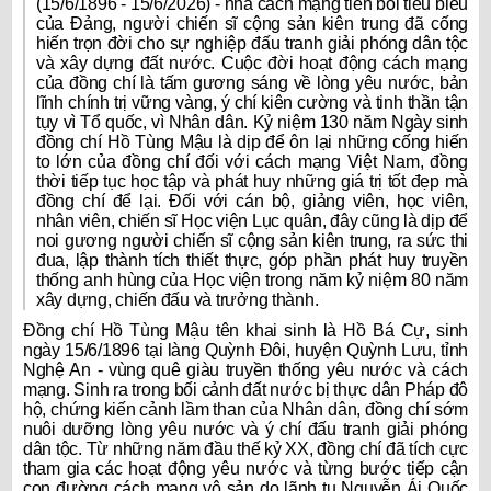
(15/6/1896 - 15/6/2026) - nhà cách mạng tiền bối tiêu biểu
của Đảng, người chiến sĩ cộng sản kiên trung đã cống
hiến trọn đời cho sự nghiệp đấu tranh giải phóng dân tộc
và xây dựng đất nước. Cuộc đời hoạt động cách mạng
của đồng chí là tấm gương sáng về lòng yêu nước, bản
lĩnh chính trị vững vàng, ý chí kiên cường và tinh thần tận
tụy vì Tổ quốc, vì Nhân dân. Kỷ niệm 130 năm Ngày sinh
đồng chí Hồ Tùng Mậu là dịp để ôn lại những cống hiến
to lớn của đồng chí đối với cách mạng Việt Nam, đồng
thời tiếp tục học tập và phát huy những giá trị tốt đẹp mà
đồng chí để lại. Đối với cán bộ, giảng viên, học viên,
nhân viên, chiến sĩ Học viện Lục quân, đây cũng là dịp để
noi gương người chiến sĩ cộng sản kiên trung, ra sức thi
đua, lập thành tích thiết thực, góp phần phát huy truyền
thống anh hùng của Học viện trong năm kỷ niệm 80 năm
xây dựng, chiến đấu và trưởng thành.
Đồng chí Hồ Tùng Mậu tên khai sinh là Hồ Bá Cự, sinh
ngày 15/6/1896 tại làng Quỳnh Đôi, huyện Quỳnh Lưu, tỉnh
Nghệ An - vùng quê giàu truyền thống yêu nước và cách
mạng. Sinh ra trong bối cảnh đất nước bị thực dân Pháp đô
hộ, chứng kiến cảnh lầm than của Nhân dân, đồng chí sớm
nuôi dưỡng lòng yêu nước và ý chí đấu tranh giải phóng
dân tộc. Từ những năm đầu thế kỷ XX, đồng chí đã tích cực
tham gia các hoạt động yêu nước và từng bước tiếp cận
con đường cách mạng vô sản do lãnh tụ Nguyễn Ái Quốc