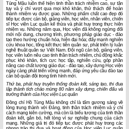
Tùng Mậu luôn thể hiện tinh thần trách nhiệm cao, sự tận
tụy và ý chí vượt qua mọi khó khăn, thử thách để hoàn
thành nhiệm vụ được giao. Những phẩm chất cao đẹp đó
tiếp tục được cán bộ, giảng viên, học viên, nhân viên, chiến
sĩ Học viện Lục quân kế thừa và phát huy trong thực hiện
nhiệm vụ. Những năm qua, Học viện đã không ngừng đổi
mới nội dung, chương trình, phương pháp giáo dục - đào
tạo theo hướng chuẩn hóa, hiện đại hóa; đẩy mạnh nghiên
cứu khoa học, tổng kết thực tiễn quân sự, phát triển lý luận
nghệ thuật quân sự Việt Nam. Đội ngũ cán bộ, giảng viên,
học viên luôn nêu cao tinh thần trách nhiệm, chủ động khắc
phục khó khăn, tích cực học tập, nghiên cứu, góp phần
nâng cao chất lượng giáo dục - đào tạo, xây dựng Học viện
ngày càng phát triển vững mạnh, đáp ứng yêu cầu đào tạo
cán bộ quân đội trong tình hình mới.
Thứ ba, phát huy truyền thống đoàn kết, sáng tạo, thi đua
lập thành tích chào mừng 80 năm xây dựng, chiến đấu và
trưởng thành của Học viện Lục quân
Đồng chí Hồ Tùng Mậu không chỉ là tấm gương sáng về
lòng trung thành với Đảng, tinh thần trách nhiệm và ý chí
cách mạng kiên cường, mà còn là biểu tượng của tinh thần
đoàn kết, gắn bó, hết lòng vì sự nghiệp chung của cách
mạng. Những giá trị đó tiếp tục được phát huy trong các
phong trào thi đua và hoạt động của Học viện Lục quân