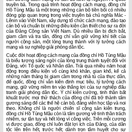
truyền bá. Trong quá trình hoạt động cách mạng, đồng chí
Hồ Tùng Mậu là một trong những cán bộ tiền bối có nhiều
đóng góp quan trọng trong việc truyền bá chủ nghĩa Mác -
Lênin vào Việt Nam, xây dựng tổ chức cách mạng, đào tạo
cán bộ và chuẩn bị những điều kiện cần thiết cho sự ra đời
của Đảng Cộng sản Việt Nam. Dù nhiều lần bị địch bắt,
giam cầm và tra tấn, đồng chí vẫn giữ vững khí tiết của
người cộng sản, một lòng trung thành với lý tưởng cách
mạng và sự nghiệp giải phóng dân tộc.
Cuộc đời hoạt động cách mạng của đồng chí Hồ Tùng Mậu
là biểu tượng sáng ngời của lòng trung thành tuyệt đối với
Đảng, với Tổ quốc và Nhân dân. Trải qua nhiều năm hoạt
động trong điều kiện vô cùng khó khăn, gian khổ, kể cả
những năm tháng bị giam cầm trong nhà tù của thực dân,
đế quốc, đồng chí vẫn kiên định mục tiêu, lý tưởng cách
mạng, giữ vững niềm tin vào thắng lợi của sự nghiệp đấu
tranh giải phóng dân tộc. Ý chí kiên cường, tinh thần bất
khuất trước mọi thử thách của đồng chí đã trở thành tấm
gương sáng để các thế hệ cán bộ, đảng viên học tập và noi
theo. Không chỉ là người chiến sĩ cộng sản kiên trung,
đồng chí Hồ Tùng Mậu còn là tấm gương về tinh thần trách
nhiệm, sự tận tụy và hết lòng vì công việc. Trên mỗi cương
vị được giao, đồng chí luôn đặt lợi ích của Đảng, của dân
tộc lên trên hết, trước hết; dành trọn tâm huyết cho sự