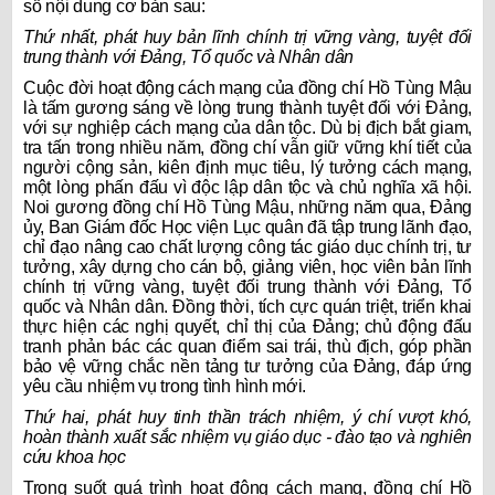
số nội dung cơ bản sau:
Thứ nhất, phát huy bản lĩnh chính trị vững vàng, tuyệt đối
trung thành với Đảng, Tổ quốc và Nhân dân
Cuộc đời hoạt động cách mạng của đồng chí Hồ Tùng Mậu
là tấm gương sáng về lòng trung thành tuyệt đối với Đảng,
với sự nghiệp cách mạng của dân tộc. Dù bị địch bắt giam,
tra tấn trong nhiều năm, đồng chí vẫn giữ vững khí tiết của
người cộng sản, kiên định mục tiêu, lý tưởng cách mạng,
một lòng phấn đấu vì độc lập dân tộc và chủ nghĩa xã hội.
Noi gương đồng chí Hồ Tùng Mậu, những năm qua, Đảng
ủy, Ban Giám đốc Học viện Lục quân đã tập trung lãnh đạo,
chỉ đạo nâng cao chất lượng công tác giáo dục chính trị, tư
tưởng, xây dựng cho cán bộ, giảng viên, học viên bản lĩnh
chính trị vững vàng, tuyệt đối trung thành với Đảng, Tổ
quốc và Nhân dân. Đồng thời, tích cực quán triệt, triển khai
thực hiện các nghị quyết, chỉ thị của Đảng; chủ động đấu
tranh phản bác các quan điểm sai trái, thù địch, góp phần
bảo vệ vững chắc nền tảng tư tưởng của Đảng, đáp ứng
yêu cầu nhiệm vụ trong tình hình mới.
Thứ hai, phát huy tinh thần trách nhiệm, ý chí vượt khó,
hoàn thành xuất sắc nhiệm vụ giáo dục - đào tạo và nghiên
cứu khoa học
Trong suốt quá trình hoạt động cách mạng, đồng chí Hồ