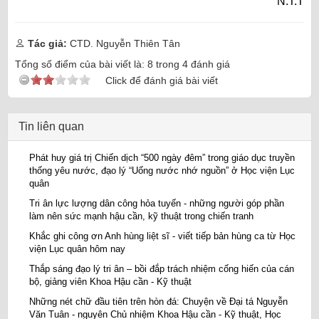
N.T.T
Tác giả:
CTD. Nguyễn Thiên Tân
Tổng số điểm của bài viết là:
8
trong
4
đánh giá
Click để đánh giá bài viết
Tin liên quan
Phát huy giá trị Chiến dịch “500 ngày đêm” trong giáo dục truyền
thống yêu nước, đạo lý “Uống nước nhớ nguồn” ở Học viện Lục
quân
Tri ân lực lượng dân công hỏa tuyến - những người góp phần
làm nên sức mạnh hậu cần, kỹ thuật trong chiến tranh
Khắc ghi công ơn Anh hùng liệt sĩ - viết tiếp bản hùng ca từ Học
viện Lục quân hôm nay
Thắp sáng đạo lý tri ân – bồi đắp trách nhiệm cống hiến của cán
bộ, giảng viên Khoa Hậu cần - Kỹ thuật
Những nét chữ đầu tiên trên hòn đá: Chuyện về Đại tá Nguyễn
Văn Tuân - nguyên Chủ nhiệm Khoa Hậu cần - Kỹ thuật, Học