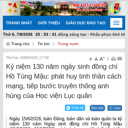
TRANG NHẤT
GIỚI THIỆU
GIÁO DỤC ĐÀO TẠO
NGHIÊN
Toggle
naviga
- Đoàn kết nhất trí - Chủ động sáng tạo - Khắc phục khó khăn - 
Thứ 6, 7/8/2026
20
:
53
:
01
Trang chủ
Tin tức
Trong nước
Thứ hai, 15/06/2026
|
17:08
+
|
A
-
A
A
Kỷ niệm 130 năm ngày sinh đồng chí
Hồ Tùng Mậu: phát huy tinh thần cách
mạng, tiếp bước truyền thống anh
hùng của Học viện Lục quân
Chia sẻ
Đọc bài
Lưu
Ngày 15/6/2026, toàn Đảng, toàn dân và toàn quân ta kỷ
niệm 130 năm Ngày sinh đồng chí Hồ Tùng Mậu