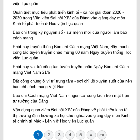
viện Lục quân
Quán triệt mục tiêu phát triển kinh tế - xã hội giai đoạn 2026 -
2030 trong Văn kiện Đại hội XIV của Đảng vào giảng dạy môn
Kinh tế phát triển ở Học viện Lục quân
Báo chí trong kỷ nguyên số - sứ mệnh mới của người làm báo
cách mạng
Phát huy truyền thống Báo chí Cách mạng Việt Nam, đẩy mạnh
công tác tuyên truyền chào mừng 80 năm Ngày truyền thống Học
viện Lục quân
Phát huy vai trò công tác tuyên truyền nhân Ngày Báo chí Cách
mạng Việt Nam 21/6
Đặt công chúng ở vị trí trung tâm - sợi chỉ đỏ xuyên suốt của nền
báo chí cách mạng Việt Nam
Báo chí Cách mạng Việt Nam - ngọn cờ xung kích trên mặt trận
tư tưởng của Đảng
Vận dụng quan điểm Đại hội XIV của Đảng về phát triển kinh tế
thị trường định hướng xã hội chủ nghĩa vào giảng dạy môn Kinh
tế chính trị Mác - Lênin ở Học viện Lục quân
1
2
3
4
5
»
»»