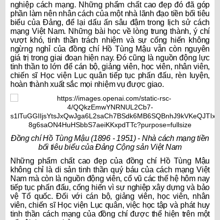
nghiệp cách mạng. Những phẩm chất cao đẹp đó đã góp
phần làm nên nhân cách của một nhà lãnh đạo tiền bối tiêu
biểu của Đảng, để lại dấu ấn sâu đậm trong lịch sử cách
mạng Việt Nam. Những bài học về lòng trung thành, ý chí
vượt khó, tinh thần trách nhiệm và sự cống hiến không
ngừng nghỉ của đồng chí Hồ Tùng Mậu vẫn còn nguyên
giá trị trong giai đoạn hiện nay. Đó cũng là nguồn động lực
tinh thần to lớn để cán bộ, giảng viên, học viên, nhân viên,
chiến sĩ Học viện Lục quân tiếp tục phấn đấu, rèn luyện,
hoàn thành xuất sắc mọi nhiệm vụ được giao.
Đồng chí Hồ Tùng Mậu (1896 - 1951) - Nhà cách mạng tiền
bối tiêu biểu của Đảng Cộng sản Việt Nam
Những phẩm chất cao đẹp của đồng chí Hồ Tùng Mậu
không chỉ là di sản tinh thần quý báu của cách mạng Việt
Nam mà còn là nguồn động viên, cổ vũ các thế hệ hôm nay
tiếp tục phấn đấu, cống hiến vì sự nghiệp xây dựng và bảo
vệ Tổ quốc. Đối với cán bộ, giảng viên, học viên, nhân
viên, chiến sĩ Học viện Lục quân, việc học tập và phát huy
tinh thần cách mạng của đồng chí được thể hiện trên một