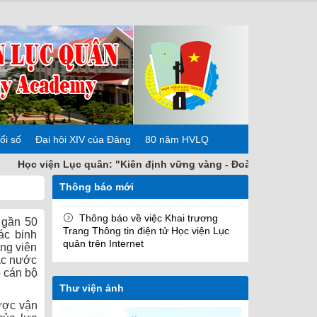
ổi số
Đại hội XIV của Đảng
80 năm HVLQ
ọc viện Lục quân: "Kiên định vững vàng - Đoàn kết nhất trí - Ch
Thông báo mới
Thông báo về việc Khai trương
 gần 50
Trang Thông tin điện tử Học viện Lục
ác binh
quân trên Internet
ảng viên
các nước
 cán bộ
Thư viện ảnh
được vận