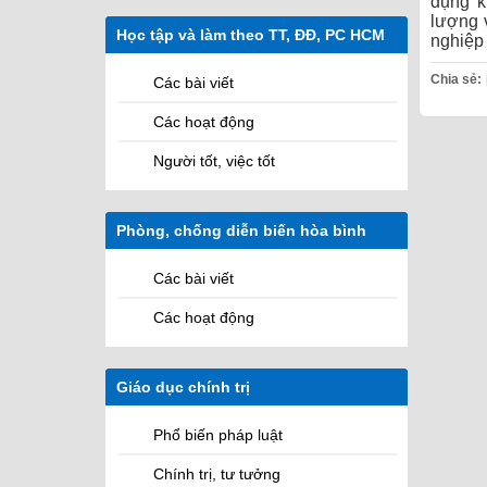
Sứ mệnh
Các cơ quan
dụng k
lượng 
Học tập và làm theo TT, ĐĐ, PC HCM
nghiệp 
Các Hệ quản lý học viên
Chia sẻ:
Các bài viết
Các hoạt động
Người tốt, việc tốt
Phòng, chống diễn biến hòa bình
M
Các bài viết
Các hoạt động
Giáo dục chính trị
Phổ biến pháp luật
Chính trị, tư tưởng