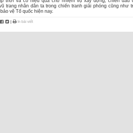
ịp thời và có hiệu quả cho nhiệm vụ xây dựng, chiến đấu 
vũ trang nhân dân ta trong chiến tranh giải phóng cũng như t
bảo vệ Tổ quốc hiện nay.
|
In bài viết
Thứ năm,16/02/2017
Thứ năm,16/02/2017
ột số hình ảnh
Một số hình ảnh