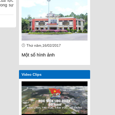
của lực
rong sự
Thứ năm,16/02/2017
Thứ năm,1
Một số hình ảnh
Một số hìn
Video Clips