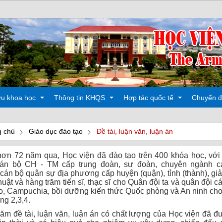
ứu khoa học
Thông tin KHQS
Hợp tác quốc tế
Chuyển đ
H
 chủ
Giáo dục đào tạo
Đề tài, luận văn, luận án
 động
Các hoạt động
Đào tạo
hơn 72 năm qua, Học viện đã đào tạo trên 400 khóa học, với
oa học
Sản phẩm
Các hoạt động
án bộ CH - TM cấp trung đoàn, sư đoàn, chuyên ngành c
cán bộ quân sự địa phương cấp huyện (quận), tỉnh (thành), gi
huật và hàng trăm tiến sĩ, thạc sĩ cho Quân đội ta và quân đội 
o, Campuchia, bồi dưỡng kiến thức Quốc phòng và An ninh cho
ng 2,3,4.
ăm đề tài, luận văn, luận án có chất lượng của Học viện đã 