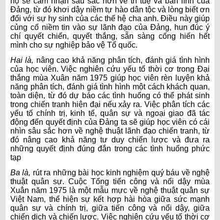
họ sẽ cảm nhận sâu sắc hơn về trí tuệ và bản lĩnh của
Đảng, từ đó khơi dậy niềm tự hào dân tộc và lòng biết ơn
đối với sự hy sinh của các thế hệ cha anh. Điều này giúp
củng cố niềm tin vào sự lãnh đạo của Đảng, hun đúc ý
chí quyết chiến, quyết thắng, sẵn sàng cống hiến hết
mình cho sự nghiệp bảo vệ Tổ quốc.
Hai là,
nâng cao khả năng phân tích, đánh giá tình hình
của học viên.
Việc nghiên cứu yếu tố thời cơ trong Đại
thắng mùa Xuân năm 1975 giúp học viên rèn luyện khả
năng phân tích, đánh giá tình hình một cách khách quan,
toàn diện, từ đó dự báo các tình huống có thể phát sinh
trong chiến tranh hiện đại nếu xảy ra. Việc phân tích các
yếu tố chính trị, kinh tế, quân sự và ngoại giao đã tác
động đến quyết định của Đảng ta sẽ giúp học viên có cái
nhìn sâu sắc hơn về nghệ thuật lãnh đạo chiến tranh, từ
đó nâng cao khả năng tư duy chiến lược và đưa ra
những quyết định đúng đắn trong các tình huống phức
tạp
Ba là,
rút ra những bài học kinh nghiệm quý báu về nghệ
thuật quân sự.
Cuộc Tổng tiến công và nổi dậy mùa
Xuân năm 1975 là một mẫu mực về nghệ thuật quân sự
Việt Nam, thể hiện sự kết hợp hài hòa giữa sức mạnh
quân sự và chính trị, giữa tiến công và nổi dậy, giữa
chiến dịch và chiến lược. Việc nghiên cứu yếu tố thời cơ