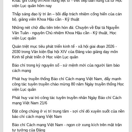
Khắc ghi công ơn Anh hùng liệt sĩ - viết tiếp bản hùng ca từ Học
viện Lục quân hôm nay
Thắp sáng đạo lý tri ân – bồi đắp trách nhiệm cống hiến của cán
bộ, giảng viên Khoa Hậu cần - Kỹ thuật
Những nét chữ đầu tiên trên hòn đá: Chuyện về Đại tá Nguyễn
Văn Tuân - nguyên Chủ nhiệm Khoa Hậu cần - Kỹ thuật, Học
viện Lục quân
Quán triệt mục tiêu phát triển kinh tế - xã hội giai đoạn 2026 -
2030 trong Văn kiện Đại hội XIV của Đảng vào giảng dạy môn
Kinh tế phát triển ở Học viện Lục quân
Báo chí trong kỷ nguyên số - sứ mệnh mới của người làm báo
cách mạng
Phát huy truyền thống Báo chí Cách mạng Việt Nam, đẩy mạnh
công tác tuyên truyền chào mừng 80 năm Ngày truyền thống Học
viện Lục quân
Phát huy vai trò công tác tuyên truyền nhân Ngày Báo chí Cách
mạng Việt Nam 21/6
Đặt công chúng ở vị trí trung tâm - sợi chỉ đỏ xuyên suốt của nền
báo chí cách mạng Việt Nam
Báo chí Cách mạng Việt Nam - ngọn cờ xung kích trên mặt trận
tư tưởng của Đảng