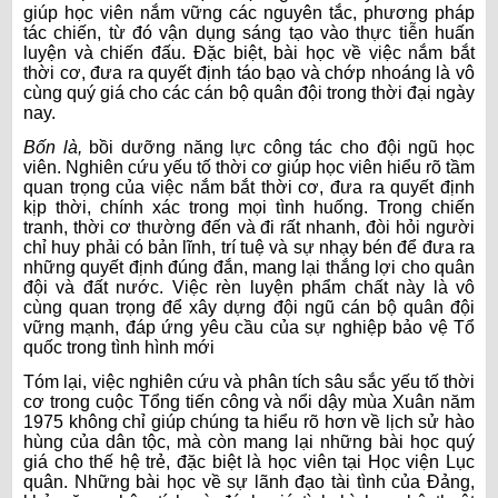
giúp học viên nắm vững các nguyên tắc, phương pháp
tác chiến, từ đó vận dụng sáng tạo vào thực tiễn huấn
luyện và chiến đấu. Đặc biệt, bài học về việc nắm bắt
thời cơ, đưa ra quyết định táo bạo và chớp nhoáng là vô
cùng quý giá cho các cán bộ quân đội trong thời đại ngày
nay.
Bốn là,
bồi dưỡng năng lực công tác cho đội ngũ học
viên.
Nghiên cứu yếu tố thời cơ giúp học viên hiểu rõ tầm
quan trọng của việc nắm bắt thời cơ, đưa ra quyết định
kịp thời, chính xác trong mọi tình huống. Trong chiến
tranh, thời cơ thường đến và đi rất nhanh, đòi hỏi người
chỉ huy phải có bản lĩnh, trí tuệ và sự nhạy bén để đưa ra
những quyết định đúng đắn, mang lại thắng lợi cho quân
đội và đất nước. Việc rèn luyện phẩm chất này là vô
cùng quan trọng để xây dựng đội ngũ cán bộ quân đội
vững mạnh, đáp ứng yêu cầu của sự nghiệp bảo vệ Tổ
quốc trong tình hình mới
Tóm lại, việc nghiên cứu và phân tích sâu sắc yếu tố thời
cơ trong cuộc Tổng tiến công và nổi dậy mùa Xuân năm
1975 không chỉ giúp chúng ta hiểu rõ hơn về lịch sử hào
hùng của dân tộc, mà còn mang lại những bài học quý
giá cho thế hệ trẻ, đặc biệt là học viên tại Học viện Lục
quân. Những bài học về sự lãnh đạo tài tình của Đảng,