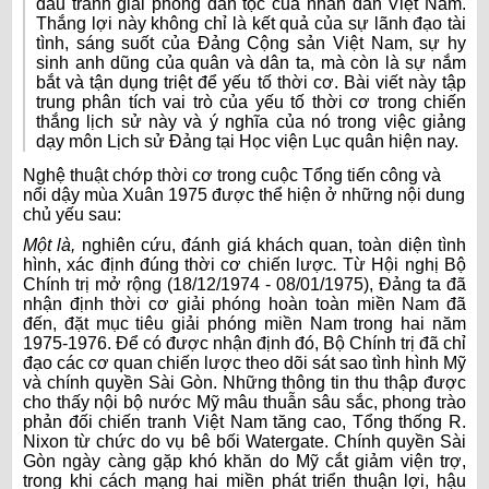
đấu tranh giải phóng dân tộc của nhân dân Việt Nam.
Thắng lợi này không chỉ là kết quả của sự lãnh đạo tài
tình, sáng suốt của Đảng Cộng sản Việt Nam, sự hy
sinh anh dũng của quân và dân ta, mà còn là sự nắm
bắt và tận dụng triệt để yếu tố thời cơ. Bài viết này tập
trung phân tích vai trò của yếu tố thời cơ trong chiến
thắng lịch sử này và ý nghĩa của nó trong việc giảng
dạy môn Lịch sử Đảng tại Học viện Lục quân hiện nay.
Nghệ thuật chớp thời cơ trong cuộc Tổng tiến công và
nổi dậy mùa Xuân 1975 được thể hiện ở những nội dung
chủ yếu sau:
Một là,
nghiên cứu, đánh giá khách quan, toàn diện tình
hình, xác định đúng thời cơ chiến lược
.
Từ Hội nghị Bộ
Chính trị mở rộng (18/12/1974 - 08/01/1975), Đảng ta đã
nhận định thời cơ giải phóng hoàn toàn miền Nam đã
đến, đặt mục tiêu giải phóng miền Nam trong hai năm
1975-1976. Để có được nhận định đó, Bộ Chính trị đã chỉ
đạo các cơ quan chiến lược theo dõi sát sao tình hình Mỹ
và chính quyền Sài Gòn. Những thông tin thu thập được
cho thấy nội bộ nước Mỹ mâu thuẫn sâu sắc, phong trào
phản đối chiến tranh Việt Nam tăng cao, Tổng thống R.
Nixon từ chức do vụ bê bối Watergate. Chính quyền Sài
Gòn ngày càng gặp khó khăn do Mỹ cắt giảm viện trợ,
trong khi cách mạng hai miền phát triển thuận lợi, hậu