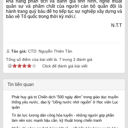
khả năng phân tích và đánh giá tình hình, nghệ thuật
quân sự và phẩm chất của người cán bộ quân đội là
hành trang quý báu để họ tiếp tục sự nghiệp xây dựng và
bảo vệ Tổ quốc trong thời kỳ mới./.
N.T.T
Tác giả:
CTD. Nguyễn Thiên Tân
Tổng số điểm của bài viết là:
7
trong
2
đánh giá
Click để đánh giá bài viết
Tin liên quan
Phát huy giá trị Chiến dịch “500 ngày đêm” trong giáo dục truyền
thống yêu nước, đạo lý “Uống nước nhớ nguồn” ở Học viện Lục
quân
Tri ân lực lượng dân công hỏa tuyến - những người góp phần
làm nên sức mạnh hậu cần, kỹ thuật trong chiến tranh