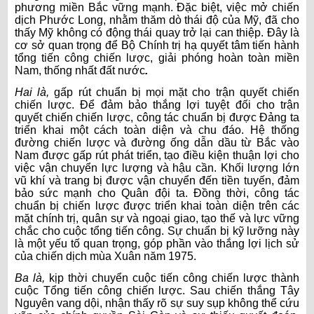
phương miền Bắc vững mạnh. Đặc biệt, việc mở chiến
dịch Phước Long, nhằm thăm dò thái độ của Mỹ, đã cho
thấy Mỹ không có động thái quay trở lại can thiệp. Đây là
cơ sở quan trọng để Bộ Chính trị hạ quyết tâm tiến hành
tổng tiến công chiến lược, giải phóng hoàn toàn miền
Nam, thống nhất đất nước
.
Hai là,
gấp rút chuẩn bị mọi mặt cho trận quyết chiến
chiến lược.
Để đảm bảo thắng lợi tuyệt đối cho trận
quyết chiến chiến lược, công tác chuẩn bị được Đảng ta
triển khai một cách toàn diện và chu đáo. Hệ thống
đường chiến lược và đường ống dẫn dầu từ Bắc vào
Nam được gấp rút phát triển, tạo điều kiện thuận lợi cho
việc vận chuyển lực lượng và hậu cần. Khối lượng lớn
vũ khí và trang bị được vận chuyển đến tiền tuyến, đảm
bảo sức mạnh cho Quân đội ta. Đồng thời, công tác
chuẩn bị chiến lược được triển khai toàn diện trên các
mặt chính trị, quân sự và ngoại giao, tạo thế và lực vững
chắc cho cuộc tổng tiến công. Sự chuẩn bị kỹ lưỡng này
là một yếu tố quan trọng, góp phần vào thắng lợi lịch sử
của chiến dịch mùa Xuân năm 1975.
Ba là,
kịp thời chuyển cuộc tiến công chiến lược thành
cuộc Tổng tiến công chiến lược. Sau chiến thắng Tây
Nguyên vang dội, nhận thấy rõ sự suy sụp không thể cứu