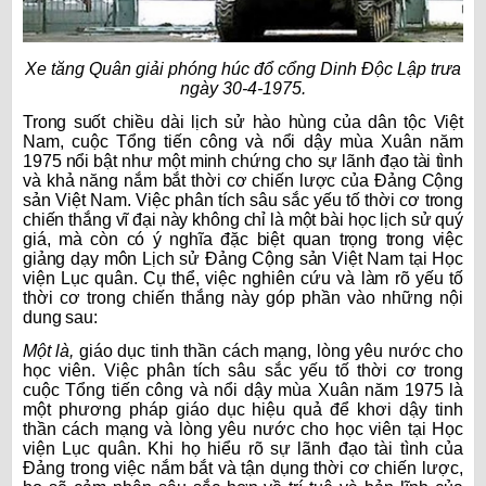
Xe tăng Quân giải phóng húc đổ cổng Dinh Độc Lập trưa
ngày 30-4-1975.
Trong suốt chiều dài lịch sử hào hùng của dân tộc Việt
Nam, cuộc Tổng tiến công và nổi dậy mùa Xuân năm
1975 nổi bật như một minh chứng cho sự lãnh đạo tài tình
và khả năng nắm bắt thời cơ chiến lược của Đảng Cộng
sản Việt Nam. Việc phân tích sâu sắc yếu tố thời cơ trong
chiến thắng vĩ đại này không chỉ là một bài học lịch sử quý
giá, mà còn có ý nghĩa đặc biệt quan trọng trong việc
giảng dạy môn Lịch sử Đảng Cộng sản Việt Nam tại Học
viện Lục quân. Cụ thể, việc nghiên cứu và làm rõ yếu tố
thời cơ trong chiến thắng này góp phần vào những nội
dung sau:
Một là,
giáo dục tinh thần cách mạng, lòng yêu nước cho
học viên. Việc phân tích sâu sắc yếu tố thời cơ trong
cuộc Tổng tiến công và nổi dậy mùa Xuân năm 1975 là
một phương pháp giáo dục hiệu quả để khơi dậy tinh
thần cách mạng và lòng yêu nước cho học viên tại Học
viện Lục quân. Khi họ hiểu rõ sự lãnh đạo tài tình của
Đảng trong việc nắm bắt và tận dụng thời cơ chiến lược,