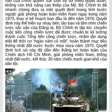
vãn của chính quyền Sài Gòn và sự thiếu quyết đoán,
không còn khả năng can thiệp của Mỹ, Bộ Chính trị đã
nhanh chóng đưa ra một quyết định mang tính bước
ngoặt: giải phóng hoàn toàn miền Nam ngay trong năm
1975, thay vì kế hoạch ban đầu là đến năm 1976. Quyết
định này thể hiện sự nhạy bén, táo bạo và tầm nhìn chiến
lược sắc sảo của Đảng ta. Bộ Chính trị lập tức chuyển
cuộc tiến công chiến lược đã được chuẩn bị kỹ lưỡng
thành cuộc Tổng tiến công chiến lược, nhằm tận dụng
triệt để thời cơ “ngàn năm có một”, hoàn thành mục tiêu
thống nhất đất nước trước mùa mưa năm 1975. Quyết
định lịch sử này đã dẫn đến thắng lợi hoàn toàn của
Chiến dịch Hồ Chí Minh, giải phóng miền Nam, thống
nhất đất nước, kết thúc 30 năm chiến tranh gian khổ của
dân tộc