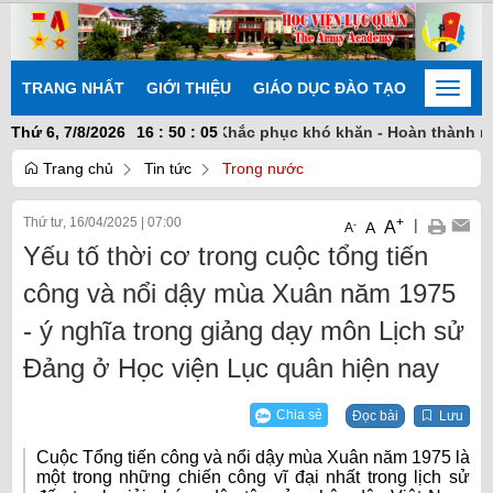
TRANG NHẤT
GIỚI THIỆU
GIÁO DỤC ĐÀO TẠO
NGHIÊN
Toggle
naviga
í - Chủ động sáng tạo - Khắc phục khó khăn - Hoàn thành nhiệm 
Thứ 6, 7/8/2026
16
:
50
:
05
Trang chủ
Tin tức
Trong nước
Thứ tư, 16/04/2025
|
07:00
+
|
A
-
A
A
Yếu tố thời cơ trong cuộc tổng tiến
công và nổi dậy mùa Xuân năm 1975
- ý nghĩa trong giảng dạy môn Lịch sử
Đảng ở Học viện Lục quân hiện nay
Chia sẻ
Đọc bài
Lưu
Cuộc Tổng tiến công và nổi dậy mùa Xuân năm 1975 là
một trong những chiến công vĩ đại nhất trong lịch sử