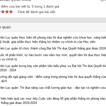
điểm của bài viết là:
5
trong
1
đánh giá
Click để đánh giá bài viết
ên quan
iện Lục quân thực hiện tốt phong trào thi đua nghiên cứu khoa học, sáng kiến
kỹ thuật, góp phần thực hiện thắng lợi nhiệm vụ chính trị của Học viện
iện Lục quân tổ chức thành công Đại hội Thi đua Quyết thắng giai đoạn 2019
ốc tế phấn khởi, tự hào bước vào năm học mới, quyết tâm thi đua thực hiện
 vụ chính trị
iện Lục quân trưng bày sản phẩm tiêu biểu phục vụ Đại hội Thi đua Quyết thắ
2019 - 2024
ưỡng đội ngũ giảng viên - điểm sáng trong phong trào thi đua quyết thắng củ
 dịch
iện Lục quân: Thi đua nâng cao chất lượng giáo dục - đào tạo và nghiên cứ
hiện hiệu quả các mục tiêu Cuộc vận động 50 góp phần thắng lợi phong trào 
 thắng giai đoạn 2019-2024