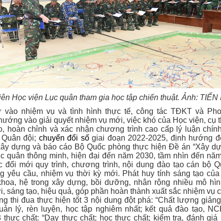
iên Học viện Lục quân tham gia học tập chiến thuật. Ảnh: TIẾ
 vào nhiệm vụ và tình hình thực tế, công tác TĐKT và Pho
ớng vào giải quyết nhiệm vụ mới, việc khó của Học viện, cụ 
, hoàn chỉnh và xác nhận chương trình cao cấp lý luận chính
 Quân đội;
chuyển đổi số
giai đoạn 2022-2025, định hướng 
xây dựng và báo cáo Bộ Quốc phòng thực hiện Đề án “Xây d
ục quân thông minh, hiện đại đến năm 2030, tầm nhìn đến năm
c đổi mới quy trình, chương trình, nội dung đào tạo cán bộ 
g yêu cầu, nhiệm vụ thời kỳ mới. Phát huy tính sáng tạo của
khoa, hệ trong xây dựng, bồi dưỡng, nhân rộng nhiều mô hìn
, sáng tạo, hiệu quả, góp phần hoàn thành xuất sắc nhiệm vụ ch
ng thi đua thực hiện tốt 3 nội dung đột phá: “Chất lượng giảng
quản lý, rèn luyện, học tập nghiêm nhất; kết quả đào tạo, N
3 thực chất: “Dạy thực chất; học thực chất; kiểm tra, đánh giá