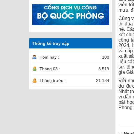
viên tố
mưu, đá
Cùng vớ
thi đua
hệ. Cá
kết chi
công tá
Thống kê truy cập
2024, H
và cấp
xuất sắ
Hôm nay :
108
liệu cấ
sự, tổn
Tháng 08 :
3.519
gia Giả
Với nhữ
Tháng trước :
21.184
dự đượ
Nhất (
vị dẫn 
bài họ
Phong 
Nguồ