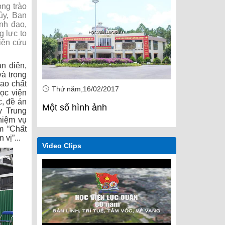
ng trào
ủy, Ban
nh đạo,
g lực to
iên cứu
n diện,
và trọng
ao chất
Thứ năm,16/02/2017
Thứ năm,1
ọc viện
c, đề án
Một số hình ảnh
Một số hìn
y Trung
hiệm vụ
m “Chất
vị”...
Video Clips