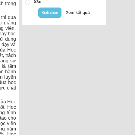
Xấu
ch trong
Xem kết quả
Bình chọn
 thi đua
ài giảng
g viên,
dạy học
 Sử dụng
 dạy và
của Học
t, trách
năng sư
 là tấm
ban hành
èn luyện
 đua học
hực chất
của Học
tốt. Học
g trình
 tạo cho
học viên
hằng năm
,1%. Học