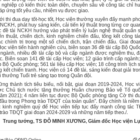
t nghiệp có kiến thức toàn diện, chuyên sâu về công tác chỉ h
p ứng tốt yêu cầu, nhiệm vụ được giao.
i thi đua dạy tốt-học tốt, Học viện thường xuyên đẩy mạnh ph
 NCKH, phát huy sáng kiến, cải tiến kỹ thuật trong từng cơ qua
c đề tài NCKH hướng vào phát triển lý luận nghệ thuật quân s
ến thuật, chiến dịch, kinh nghiệm chiến đấu, tổng kết công t
c chính trị trong một số chiến dịch, trận chiến đấu. Giai đo
ọc viện tiến hành nghiên cứu, biên soạn 36 đề tài cấp Bộ Qu
 ngành, nhiều đề tài cấp bộ và cấp ngành được nghiệm thu, đ
c. Biên soạn 141 đề tài cấp Học viện; 12 giáo trình cấp ngành;
p Bộ Quốc phòng; 561 tài liệu cấp Học viện; 18 công trình lịch
g kết chiến tranh. Học viện có 14 đề tài, sáng kiến đoạt giải tr
i thưởng Tuổi trẻ sáng tạo trong Quân đội.
ng thành tích tiêu biểu, nổi bật, giai đoạn 2019-2024, Học v
c Chủ tịch nước tặng thưởng Huân chương Bảo vệ Tổ qu
năm 2021); 4 năm liên tục được Bộ Quốc phòng tặng Cờ thi đ
đầu trong Phong trào TĐQT của toàn quân”. Đây chính là niềm
c kinh nghiệm quý để Học viện tiếp tục đẩy mạnh công tác 
trào TĐQT giai đoạn 2024-2029 và những năm tiếp theo./.
Trung tướng, TS ĐỖ MINH XƯƠNG, Giám đốc Học viện L
n:
Báo QĐND Online
C