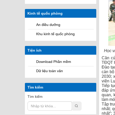
Kinh tế quốc phòng
An điều dưỡng
Khu kinh tế quốc phòng
Tiện ích
Học v
Căn cứ
Download Phần mềm
TĐQT hư
Đào tạo
Dữ liệu toàn văn
cán bộ
2030; 
viện L
Tiếp tụ
Tìm kiếm
đáp ứn
quan, 
Tìm kiếm
làm mới
Tập tru
nhất; 
nhất”; 