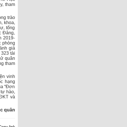
uy, tham
ong trào
n, khoa,
ự, tổng
ác Đảng,
ạn 2019-
ốc phòng
ánh giá
 323 tài
 sử quân
ong tham
iện vinh
ốc hạng
ua “Đơn
 tự hào,
TĐKT và
ục quân
opy link