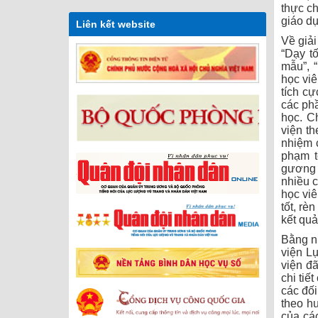
thực ch
giáo dụ
Liên kết website
Về giải
“Dạy tố
mẫu”, 
học vi
tích cự
các ph
học. C
viện th
nhiệm 
phạm t
gương m
nhiều c
học viê
tốt, rè
kết quả
Bằng n
viện Lụ
viện đ
chi tiế
các đối
theo hư
của các