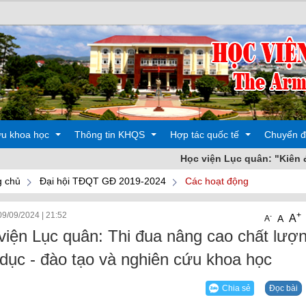
ứu khoa học
Thông tin KHQS
Hợp tác quốc tế
Chuyển đ
Học viện Lục quân: "Kiên định vữ
 chủ
Đại hội TĐQT GĐ 2019-2024
Các hoạt động
 động
Các hoạt động
Đào tạo
09/09/2024
|
21:52
+
A
-
A
A
oa học
Sản phẩm
Các hoạt động
viện Lục quân: Thi đua nâng cao chất lượ
 dục - đào tạo và nghiên cứu khoa học
Chia sẻ
Đọc bài