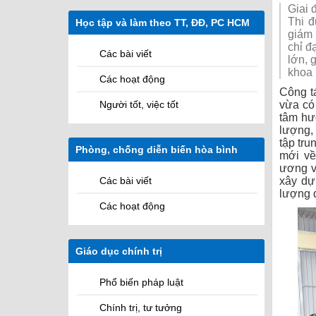
Sứ mệnh
Các cơ quan
Giai 
Thi 
Học tập và làm theo TT, ĐĐ, PC HCM
Các Hệ quản lý học viên
giám 
chỉ đ
Các bài viết
lớn, 
khoa
Các hoạt động
Công t
vừa có 
Người tốt, việc tốt
tâm hư
lượng,
tập tru
Phòng, chống diễn biến hòa bình
M
mới về
ương v
xây dự
Các bài viết
lượng đ
Các hoạt động
Giáo dục chính trị
Phổ biến pháp luật
Chính trị, tư tưởng