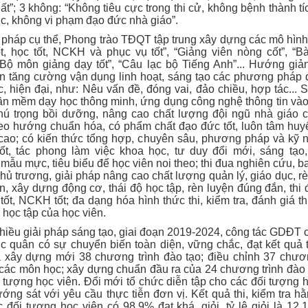
ất”; 3 không: “Không tiêu cực trong thi cử, không bệnh thành tí
c, không vi phạm đạo đức nhà giáo”.
 pháp cụ thể, Phong trào TĐQT tập trung xây dựng các mô hình
t, học tốt, NCKH và phục vụ tốt”, “Giảng viên nòng cốt”, “B
“Bộ môn giảng dạy tốt”, “Câu lạc bộ Tiếng Anh”... Hướng giản
ên tăng cường vận dụng linh hoạt, sáng tạo các phương pháp 
c, hiện đại, như: Nêu vấn đề, đóng vai, đảo chiều, hợp tác...
ần mềm dạy học thông minh, ứng dụng công nghệ thông tin vào
hú trọng bồi dưỡng, nâng cao chất lượng đội ngũ nhà giáo 
eo hướng chuẩn hóa, có phẩm chất đạo đức tốt, luôn tâm huyế
cao; có kiến thức tổng hợp, chuyên sâu, phương pháp và kỹ 
ốt, tác phong làm việc khoa học, tư duy đổi mới, sáng tạo,
ẫu mực, tiêu biểu để học viên noi theo; thi đua nghiên cứu, 
hủ trương, giải pháp nâng cao chất lượng quản lý, giáo dục, r
n, xây dựng động cơ, thái độ học tập, rèn luyện đúng đắn, thi
n tốt, NCKH tốt; đa dạng hóa hình thức thi, kiểm tra, đánh giá t
 học tập của học viên.
hiều giải pháp sáng tạo, giai đoạn 2019-2024, công tác GDĐT 
c quân có sự chuyển biến toàn diện, vững chắc, đạt kết quả 
ã xây dựng mới 38 chương trình đào tạo; điều chỉnh 37 chươn
t các môn học; xây dựng chuẩn đầu ra của 24 chương trình đào
 tượng học viên. Đổi mới tổ chức diễn tập cho các đối tượng 
ớng sát với yêu cầu thực tiễn đơn vị. Kết quả thi, kiểm tra 
 đối tượng học viên có 98,9% đạt khá, giỏi, tỷ lệ giỏi là 12