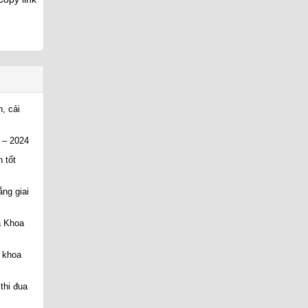
, cải
 – 2024
 tốt
ng giai
a Khoa
u khoa
thi đua