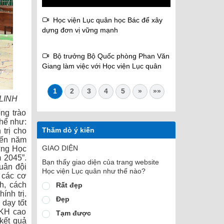
Học viện Lục quân học Bác để xây
dựng đơn vị vững mạnh
Bộ trưởng Bộ Quốc phòng Phan Văn
Giang làm việc với Học viện Lục quân
1
2
3
4
5
»
»»
N LINH
ng trào
thể như:
Thăm dò ý kiến
 trị cho
đến năm
GIAO DIỆN
ựng Học
 2045”.
Bạn thấy giao diện của trang website
Quân đội
Học viện Lục quân như thế nào?
 các cơ
h, cách
Rất đẹp
ính trị.
Đẹp
 dạy tốt
CKH cao
Tạm được
 kết quả