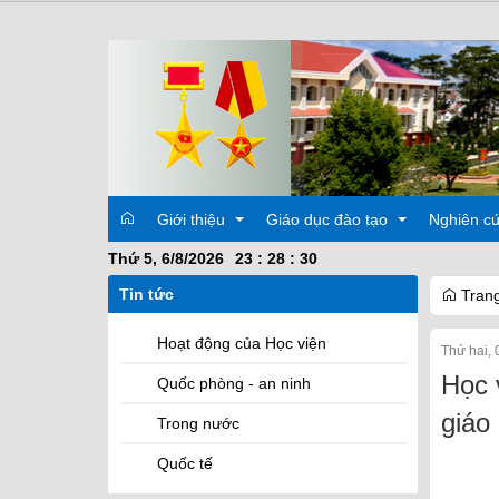
Giới thiệu
Giáo dục đào tạo
Nghiên c
Thứ 5, 6/8/2026
23
:
28
:
31
Tin tức
Trang
Lịch sử
Quy chế
Các hoạt
Hoạt động của Học viện
Thứ hai, 
Ban Giám đốc hiện nay
Đào tạo theo chức vụ
Đề tài kh
Học 
Quốc phòng - an ninh
Ban Giám đốc các thời kỳ
Đào tạo theo học vị
giáo
Trong nước
Phòng, Khoa, Hệ
Đề tài, luận văn, luận án
Các Khoa giảng viên
Quốc tế