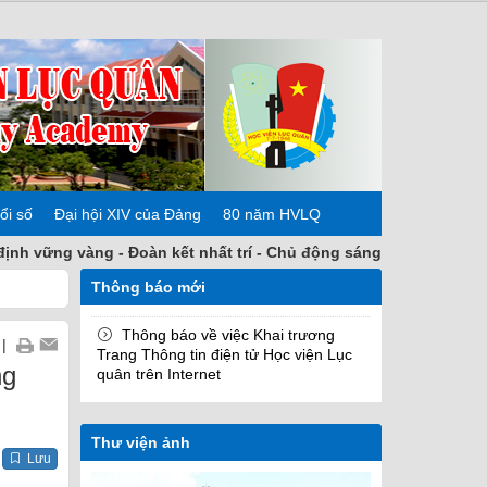
ổi số
Đại hội XIV của Đảng
80 năm HVLQ
ng vàng - Đoàn kết nhất trí - Chủ động sáng tạo - Khắc phục kh
Thông báo mới
Thông báo về việc Khai trương
|
Trang Thông tin điện tử Học viện Lục
ng
quân trên Internet
Thư viện ảnh
Lưu