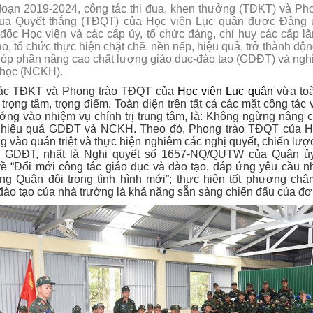
đoạn 2019-2024, công tác thi đua, khen thưởng (TĐKT) và Pho
đua Quyết thắng (TĐQT) của Học viện Lục quân được Đảng 
đốc Học viện và các cấp ủy, tổ chức đảng, chỉ huy các cấp lã
ạo, tổ chức thực hiện chặt chẽ, nền nếp, hiệu quả, trở thành độn
góp phần nâng cao chất lượng giáo dục-đào tạo (GDĐT) và ngh
 học (NCKH).
ác TĐKT và Phong trào TĐQT của
Học viện Lục quân
vừa toà
trọng tâm, trọng điểm. Toàn diện trên tất cả các mặt công tác 
ớng vào nhiệm vụ chính trị trung tâm, là: Không ngừng nâng c
Thứ năm,16/02/2017
Thứ năm,16/02/2017
 hiệu quả GDĐT và NCKH. Theo đó, Phong trào TĐQT của H
ng vào quán triệt và thực hiện nghiêm các nghị quyết, chiến lượ
ột số hình ảnh
Một số hình ảnh
 GDĐT, nhất là Nghị quyết số 1657-NQ/QUTW của Quân ủ
ề “Đổi mới công tác giáo dục và đào tạo, đáp ứng yêu cầu n
ng Quân đội trong tình hình mới”; thực hiện tốt phương châ
ào tạo của nhà trường là khả năng sẵn sàng chiến đấu của đơn 