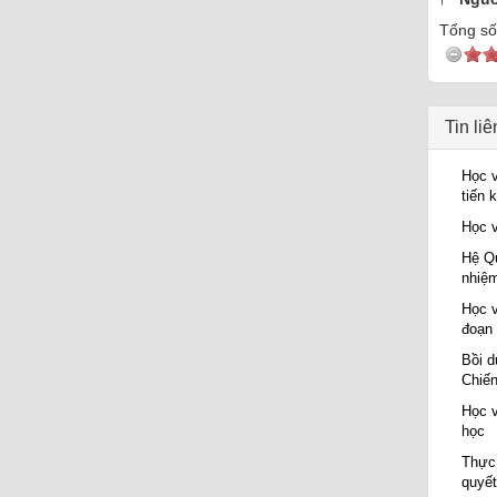
Tổng số 
Tin li
Học v
tiến 
Học v
Hệ Qu
nhiệm
Học v
đoạn 
Bồi d
Chiến
Học v
học
Thực 
quyết