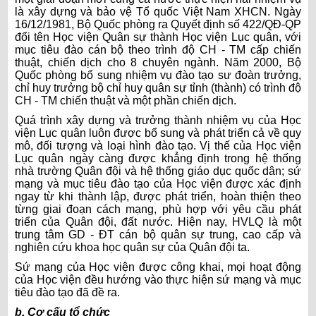
là xây dựng và bảo vệ Tổ quốc Việt Nam XHCN. Ngày
16/12/1981, Bộ Quốc phòng ra Quyết định số 422/QĐ-QP
đổi tên Học viện Quân sự thành Học viện Lục quân, với
mục tiêu đào cán bộ theo trình độ CH - TM cấp chiến
thuật, chiến dịch cho 8 chuyên ngành. Năm 2000, Bộ
Quốc phòng bổ sung nhiệm vụ đào tạo sư đoàn trưởng,
chỉ huy trưởng bộ chỉ huy quân sự tỉnh (thành) có trình độ
CH - TM chiến thuật và một phần chiến dịch.
Quá trình xây dựng và trưởng thành nhiệm vụ của Học
viện Lục quân luôn được bổ sung và phát triển cả về quy
mô, đối tượng và loại hình đào tạo. Vị thế của Học viện
Lục quân ngày càng được khẳng định trong hệ thống
nhà trường Quân đội và hệ thống giáo dục quốc dân; sứ
mạng và mục tiêu đào tạo của Học viện được xác định
ngay từ khi thành lập, được phát triển, hoàn thiện theo
từng giai đoạn cách mạng, phù hợp với yêu cầu phát
triển của Quân đội, đất nước. Hiện nay, HVLQ là một
trung tâm GD - ĐT cán bộ quân sự trung, cao cấp và
nghiên cứu khoa học quân sự của Quân đội ta.
Sứ mạng của Học viện được công khai, mọi hoạt động
của Học viện đều hướng vào thực hiện sứ mạng và mục
tiêu đào tạo đã đề ra.
b. Cơ cấu tổ chức