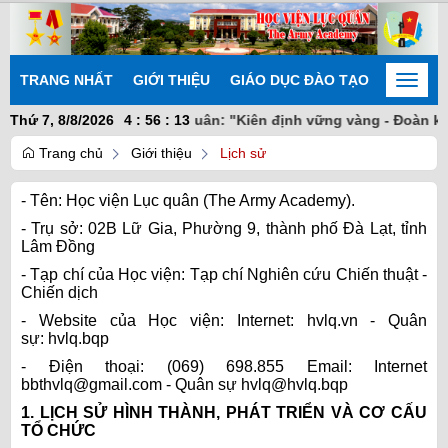
TRANG NHẤT
GIỚI THIỆU
GIÁO DỤC ĐÀO TẠO
NGHIÊN
Toggle
naviga
Thứ 7, 8/8/2026
Học viện Lục quân: "Kiên định vững vàng - Đoàn kết nhấ
4
:
56
:
14
Trang chủ
Giới thiệu
Lịch sử
- Tên: Học viện Lục quân (The Army Academy).
- Trụ sở: 02B Lữ Gia, Phường 9, thành phố Đà Lạt, tỉnh
Lâm Đồng
- Tạp chí của Học viện: Tạp chí Nghiên cứu Chiến thuật -
Chiến dịch
- Website của Học viện: Internet: hvlq.vn - Quân
sự: hvlq.bqp
- Điện thoại: (069) 698.855 Email: Internet
bbthvlq@gmail.com - Quân sự hvlq@hvlq.bqp
1. LỊCH SỬ HÌNH THÀNH, PHÁT TRIỂN VÀ CƠ CẤU
TỔ CHỨC