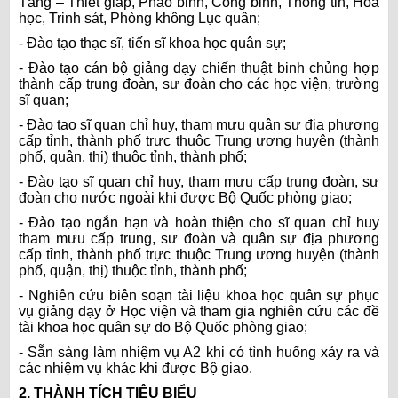
Tăng – Thiết giáp, Pháo binh, Công binh, Thông tin, Hóa
học, Trinh sát, Phòng không Lục quân;
- Đào tạo thạc sĩ, tiến sĩ khoa học quân sự;
- Đào tạo cán bộ giảng dạy chiến thuật binh chủng hợp
thành cấp trung đoàn, sư đoàn cho các học viện, trường
sĩ quan;
- Đào tạo sĩ quan chỉ huy, tham mưu quân sự địa phương
cấp tỉnh, thành phố trực thuộc Trung ương huyện (thành
phố, quận, thị) thuộc tỉnh, thành phố;
- Đào tạo sĩ quan chỉ huy, tham mưu cấp trung đoàn, sư
đoàn cho nước ngoài khi được Bộ Quốc phòng giao;
- Đào tạo ngắn hạn và hoàn thiện cho sĩ quan chỉ huy
tham mưu cấp trung, sư đoàn và quân sự địa phương
cấp tỉnh, thành phố trực thuộc Trung ương huyện (thành
phố, quận, thị) thuộc tỉnh, thành phố;
- Nghiên cứu biên soạn tài liệu khoa học quân sự phục
vụ giảng dạy ở Học viện và tham gia nghiên cứu các đề
tài khoa học quân sự do Bộ Quốc phòng giao;
- Sẵn sàng làm nhiệm vụ A2 khi có tình huống xảy ra và
các nhiệm vụ khác khi được Bộ giao.
2. THÀNH TÍCH TIÊU BIỂU