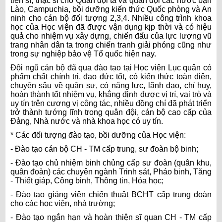
tiến sĩ, thạc sĩ cho Quân đội ta và quân đội các nước bạn
Lào, Campuchia, bồi dưỡng kiến thức Quốc phòng và An
ninh cho cán bộ đối tượng 2,3,4. Nhiều công trình khoa
học của Học viện đã được vận dụng kịp thời và có hiệu
quả cho nhiệm vụ xây dựng, chiến đấu của lực lượng vũ
trang nhân dân ta trong chiến tranh giải phóng cũng như
trong sự nghiệp bảo vệ Tổ quốc hiện nay.
Đội ngũ cán bộ đã qua đào tạo tại Học viện Lục quân có
phẩm chất chính trị, đạo đức tốt, có kiến thức toàn diện,
chuyên sâu về quân sự, có năng lực, lãnh đạo, chỉ huy,
hoàn thành tốt nhiệm vụ, khẳng định được vị trí, vai trò và
uy tín trên cương vị công tác, nhiều đồng chí đã phát triển
trở thành tướng lĩnh trong quân đội, cán bộ cao cấp của
Đảng, Nhà nước và nhà khoa học có uy tín.
* Các đối tượng đào tạo, bồi dưỡng của Học viện:
- Đào tạo cán bộ CH - TM cấp trung, sư đoàn bộ binh;
- Đào tạo chủ nhiệm binh chủng cấp sư đoàn (quân khu,
quân đoàn) các chuyên ngành Trinh sát, Pháo binh, Tăng
- Thiết giáp, Công binh, Thông tin, Hóa học;
- Đào tạo giảng viên chiến thuật BCHT cấp trung đoàn
cho các học viện, nhà trường;
- Đào tạo ngắn hạn và hoàn thiện sĩ quan CH - TM cấp