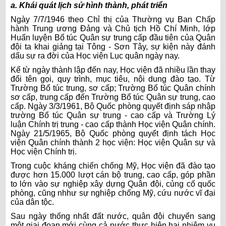
a. Khái quát lịch sử hình thành, phát triển
Ngày 7/7/1946 theo Chỉ thị của Thường vụ Ban Chấp
hành Trung ương Đảng và Chủ tịch Hồ Chí Minh, lớp
Huấn luyện Bổ túc Quân sự trung cấp đầu tiên của Quân
đội ta khai giảng tại Tông - Sơn Tây, sự kiện này đánh
dấu sự ra đời của Học viện Lục quân ngày nay.
Kể từ ngày thành lập đến nay, Học viện đã nhiều lần thay
đổi tên gọi, quy trình, mục tiêu, nội dung đào tạo. Từ
Trường Bổ túc trung, sơ cấp; Trường Bổ túc Quân chính
sơ cấp, trung cấp đến Trường Bổ túc Quân sự trung, cao
cấp. Ngày 3/3/1961, Bộ Quốc phòng quyết định sáp nhập
trường Bổ túc Quân sự trung - cao cấp và Trường Lý
luận Chính trị trung - cao cấp thành Học viện Quân chính.
Ngày 21/5/1965, Bộ Quốc phòng quyết định tách Học
viện Quân chính thành 2 học viện: Học viện Quân sự và
Học viện Chính trị.
Trong cuộc kháng chiến chống Mỹ, Học viện đã đào tạo
được hơn 15.000 lượt cán bộ trung, cao cấp, góp phần
to lớn vào sự nghiệp xây dựng Quân đội, củng cố quốc
phòng, cũng nhhư sự nghiệp chống Mỹ, cứu nước vĩ đại
của dân tộc.
Sau ngày thống nhất đất nước, quân đội chuyển sang
một giai đoạn mới cùng cả nước thực hiện hai nhiệm vụ