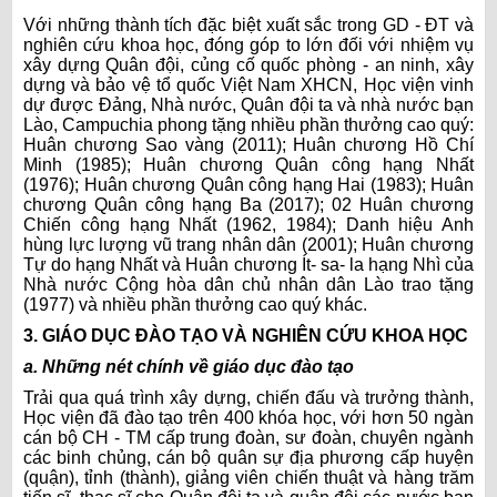
Với những thành tích đặc biệt xuất sắc trong GD - ĐT và
nghiên cứu khoa học, đóng góp to lớn đối với nhiệm vụ
xây dựng Quân đội, củng cố quốc phòng - an ninh, xây
dựng và bảo vệ tổ quốc Việt Nam XHCN, Học viện vinh
dự được Đảng, Nhà nước, Quân đội ta và nhà nước bạn
Lào, Campuchia phong tặng nhiều phần thưởng cao quý:
Huân chương Sao vàng (2011); Huân chương Hồ Chí
Minh (1985); Huân chương Quân công hạng Nhất
(1976); Huân chương Quân công hạng Hai (1983); Huân
chương Quân công hạng Ba (2017); 02 Huân chương
Chiến công hạng Nhất (1962, 1984); Danh hiệu Anh
hùng lực lượng vũ trang nhân dân (2001); Huân chương
Tự do hạng Nhất và Huân chương Ít- sa- la hạng Nhì của
Nhà nước Cộng hòa dân chủ nhân dân Lào trao tặng
(1977) và nhiều phần thưởng cao quý khác.
3. GIÁO DỤC ĐÀO TẠO VÀ NGHIÊN CỨU KHOA HỌC
a. Những nét chính về giáo dục đào tạo
Trải qua quá trình xây dựng, chiến đấu và trưởng thành,
Học viện đã đào tạo trên 400 khóa học, với hơn 50 ngàn
cán bộ CH - TM cấp trung đoàn, sư đoàn, chuyên ngành
các binh chủng, cán bộ quân sự địa phương cấp huyện
(quận), tỉnh (thành), giảng viên chiến thuật và hàng trăm