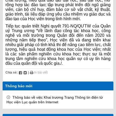
chất lượng, hiệu quả đào tạo đại học, sau đại học, mở
rộng hợp tác đào tạo; tập trung phát triển đội ngũ giảng
viên, cán bộ chỉ huy, đảm bảo cơ sở vật chất, kỹ thuật,
giáo trình, tài liệu đáp ứng yêu cầu nhiệm vụ giáo dục và
đào tạo của Học viện trong tình hình mới.
Tiếp tục quán triệt Nghị quyết 791-NQ/QƯTW của Quân
uỷ Trung ương “Về lãnh đạo công tác khoa học, công
nghệ và môi trường trong Quân đội đến năm 2020 và
những năm tiếp theo”, Học viện đã và đang triển khai
nhiều giải pháp có tính khả thi để nâng cao tiềm lực, chất
lượng, hiệu quả hoạt động khoa học của Học viện; nhất
là các sản phẩm nghiên cứu khoa học; thực sự là một
trung tâm nghiên cứu khoa học quân sự có uy tín hàng
đầu của quân đội và quốc gia./.
Chia sẻ:
|
In bài viết
Thông báo mới
Thông báo về việc Khai trương Trang Thông tin điện tử
Học viện Lục quân trên Internet