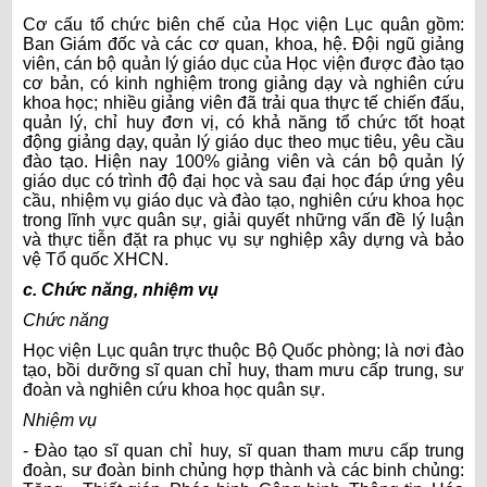
Cơ cấu tổ chức biên chế của Học viện Lục quân gồm:
Ban Giám đốc và các cơ quan, khoa, hệ. Đội ngũ giảng
viên, cán bộ quản lý giáo dục của Học viện được đào tạo
cơ bản, có kinh nghiệm trong giảng dạy và nghiên cứu
khoa học; nhiều giảng viên đã trải qua thực tế chiến đấu,
quản lý, chỉ huy đơn vị, có khả năng tổ chức tốt hoạt
động giảng dạy, quản lý giáo dục theo mục tiêu, yêu cầu
đào tạo. Hiện nay 100% giảng viên và cán bộ quản lý
giáo dục có trình độ đại học và sau đại học đáp ứng yêu
cầu, nhiệm vụ giáo dục và đào tạo, nghiên cứu khoa học
trong lĩnh vực quân sự, giải quyết những vấn đề lý luận
và thực tiễn đặt ra phục vụ sự nghiệp xây dựng và bảo
vệ Tổ quốc XHCN.
c. Chức năng, nhiệm vụ
Chức năng
Học viện Lục quân trực thuộc Bộ Quốc phòng; là nơi đào
tạo, bồi dưỡng sĩ quan chỉ huy, tham mưu cấp trung, sư
đoàn và nghiên cứu khoa học quân sự.
Nhiệm vụ
- Đào tạo sĩ quan chỉ huy, sĩ quan tham mưu cấp trung
đoàn, sư đoàn binh chủng hợp thành và các binh chủng: