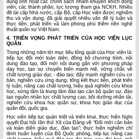
dụng linh hoạt các chính sách nhằm khuyến khích động
viên, các thành phần, lực lượng tham gia NCKH. Nhiều
đề tài cấp Nhà nước, cấp Bộ, cấp Học viện được nghiệm
thu và vận dụng, đã giải quyết nhiều vấn đề lý luận và
thực tiễn, phát triển và làm phong phú thêm nền nghệ
thuật quân sự Việt Nam.
4. TRIỂN VỌNG PHÁT TRIỂN CỦA HỌC VIỆN LỤC
QUÂN
Trong những năm tới mục tiêu tổng quát của Học viện là:
tiếp tục đổi mới toàn diện, đồng bộ chương trình, nội
dung đào tạo, đổi mới nội dung gắn với phương pháp
dạy học, tạo sự chuyển biến mạnh mẽ, vững chắc về
chất lượng giáo dục - đào tạo; đẩy mạnh nghiên cứu cơ
bản, nghiên cứu ứng dụng, tổng kết thực tiễn, phát triển
lý luận, nâng cao chất lượng, hiệu quả nghiên cứu khoa
học, xứng tầm là trung tâm đào tạo cán bộ quân sự, đào
tạo nguồn nhân lực chất lượng cao, bồi dưỡng nhân tài,
nghiên cứu khoa học quân sự, khoa học giáo dục của
quân đội, quốc gia.
Học viện tiếp tục quán triệt và triển khai, thực hiện Nghị
quyết Đại hội lần thứ XII của Đảng về “Đổi mới căn bản
và toàn diện giáo dục, đào tạo”; thực hiện nghiêm chỉ
lệnh huấn luyện của Bộ Quốc phòng, tiếp tục nâng cao