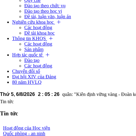
Quy chế
Đào tạo theo chức vụ
Đào tạo theo học vị
Đề tài, luận văn, luận án
Nghiên cứu khoa học
Các hoạt động
Đề tài khoa học
Thông tin KHQS
Các hoạt động
Sản phẩm
Hợp tác quốc tế
Đào tạo
Các hoạt động
Chuyển đổi số
Đại hội XIV của Đảng
80 năm HVLQ
Thứ 5, 6/8/2026
Học viện Lục quân: "Kiên định vững vàng - Đoàn kết nhấ
2
:
05
:
26
Tin tức
Tin tức
Hoạt động của Học viện
Quốc phòng - an ninh