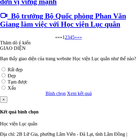
đơn vị vững mạnh
Bộ trưởng Bộ Quốc phòng Phan Văn
Giang làm việc với Học viện Lục quân
««
«
1
2
3
4
5
»
»»
Thăm dò ý kiến
GIAO DIỆN
Bạn thấy giao diện của trang website Học viện Lục quân như thế nào?
Rất đẹp
Đẹp
Tạm được
Xấu
Bình chọn
Xem kết quả
×
Kết quả bình chọn
Học viện Lục quân
Địa chỉ: 2B Lữ Gia, phường Lâm Viên - Đà Lạt, tỉnh Lâm Đồng |