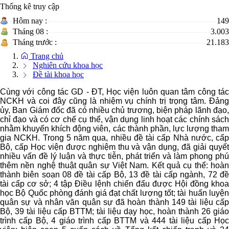
Thống kê truy cập
Hôm nay :
149
Tháng 08 :
3.003
Tháng trước :
21.183
Trang chủ
Nghiên cứu khoa học
Đề tài khoa học
Cùng với công tác GD - ĐT, Học viện luôn quan tâm công tác
NCKH và coi đây cũng là nhiệm vụ chính trị trọng tâm. Đảng
ủy, Ban Giám đốc đã có nhiều chủ trương, biện pháp lãnh đạo,
chỉ đạo và có cơ chế cụ thể, vận dụng linh hoạt các chính sách
nhằm khuyến khích động viên, các thành phần, lực lượng tham
gia NCKH. Trong 5 năm qua, nhiều đề tài cấp Nhà nước, cấp
Bộ, cấp Học viện được nghiệm thu và vận dụng, đã giải quyết
nhiều vấn đề lý luận và thực tiễn, phát triển và làm phong phú
thêm nền nghệ thuật quân sự Việt Nam. Kết quả cụ thể: hoàn
thành biên soạn 08 đề tài cấp Bộ, 13 đề tài cấp ngành, 72 đề
tài cấp cơ sở; 4 tập Điều lệnh chiến đấu được Hội đồng khoa
học Bộ Quốc phòng đánh giá đạt chất lượng tốt; tài huấn luyện
quân sự và nhân văn quân sự đã hoàn thành 149 tài liệu cấp
Bộ, 39 tài liệu cấp BTTM; tài liệu dạy học, hoàn thành 26 giáo
trình cấp Bộ, 4 giáo trình cấp BTTM và 444 tài liệu cấp Học