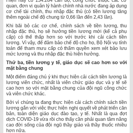
Hiện nay có 134.284 cán bộ, công chức thuộc các cơ
quan, đơn vị quản lý hành chính nhà nước đang áp dụng
cơ chế tài chính, thu nhập đặc thù (có tiền lương tăng
thêm ngoài chế độ chung từ 0,66 lần đến 2,43 lần).
Khi bãi bỏ các cơ chế, chính sách về tiền lương, thu
nhập đặc thù, họ sẽ hưởng tiền lương mới (kể cả phụ
cấp) có thể thấp hơn so với trước khi cải cách tiền
lương. Vì vậy, để đảm bảo chế độ cho họ, Bộ Nội vụ tính
toán để tham mưu cấp có thẩm quyền xem xét bảo lưu
mức lương và thu nhập đặc thù hiện hưởng.
Thứ ba, tiền lương y tế, giáo dục sẽ cao hơn so với
mặt bằng chung
Một điểm đáng chú ý khi thực hiện cải cách tiền lương là
lương viên chức, nhất là viên chức giáo dục và y tế sẽ
cao hơn so với mặt bằng chung của đội ngũ công chức
và viên chức khác.
Bởi vì chúng ta đang thực hiện cải cách chính sách tiền
lương gắn với việc thực hiện nghị quyết về phát triển căn
bản, toàn diện giáo dục đào tạo, y tế. Nhất là qua đợt
dịch COVID-19 vừa rồi cho thấy cần phải quan tâm nâng
cao đời sống của đội ngũ thầy giáo và thầy thuốc nhiều
hơn nữa.