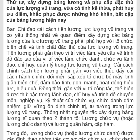
Thứ tư, xây dựng bảng lương và phụ cấp đặc thù
của lực lượng vũ trang, vừa có tính kế thừa, phát huy
ưu điểm, khắc phục được những khó khăn, bất cập
của bảng lương hiện nay
Ban Chỉ đạo cải cách tiền lương lực lượng vũ trang và
cơ yếu thống nhất về quan điểm xây dựng các bảng
lương của lực lượng vũ trang phải phù hợp với tổ chức,
biên chế và tính chất đặc thù của lực lượng vũ trang.
Tiền lương phải gắn theo vị trí việc làm, yêu cầu về trình
độ đào tạo của vị trí việc làm, chức danh, chức vụ lãnh
đạo, chỉ huy, quản lý trong lực lượng vũ trang. Cải cách
chính sách tiền lương phải gắn với việc thúc đẩy cải
cách hành chính; đổi mới, sắp xếp tổ chức bộ máy, tinh
giản biên chế, đảm bảo tinh, gọn, mạnh, hoạt động hiệu
lực, hiệu quả. Đồng thời, gắn với vị trí công tác, thể hiện
được thứ bậc trong lãnh đạo, chỉ huy và trình độ chuyên
môn, nghiệp vụ, kỹ thuật của chức vụ, chức danh đảm
nhiệm; giữ vững ổn định chính trị, tư tưởng trong lực
lượng vũ trang. Thống nhất nguyên tắc xây dựng bảng
lương sĩ quan theo 2 thành tố: Lương chức vụ (hoặc
lương chức danh) và lương quân hàm, cấp hàm.
Trong đó, lương chức vụ (hoặc lương chức danh) được
xác định theo nhóm trên cơ sở các chức vụ, chức danh