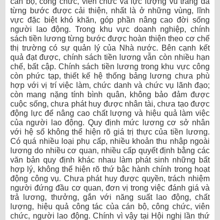
cán bộ, công chức, viên chức và lực lượng vũ trang đã
từng bước được cải thiện, nhất là ở những vùng, lĩnh
vực đặc biệt khó khăn, góp phần nâng cao đời sống
người lao động. Trong khu vực doanh nghiệp, chính
sách tiền lương từng bước được hoàn thiện theo cơ chế
thị trường có sự quản lý của Nhà nước. Bên cạnh kết
quả đạt được, chính sách tiền lương vẫn còn nhiều hạn
chế, bất cập. Chính sách tiền lương trong khu vực công
còn phức tạp, thiết kế hệ thống bảng lương chưa phù
hợp với vị trí việc làm, chức danh và chức vụ lãnh đạo;
còn mang nặng tính bình quân, không bảo đảm được
cuộc sống, chưa phát huy được nhân tài, chưa tạo được
động lực để nâng cao chất lượng và hiệu quả làm việc
của người lao động. Quy định mức lương cơ sở nhân
với hệ số không thể hiện rõ giá trị thực của tiền lương.
Có quá nhiều loại phụ cấp, nhiều khoản thu nhập ngoài
lương do nhiều cơ quan, nhiều cấp quyết định bằng các
văn bản quy định khác nhau làm phát sinh những bất
hợp lý, không thể hiện rõ thứ bậc hành chính trong hoạt
động công vụ. Chưa phát huy được quyền, trách nhiệm
người đứng đầu cơ quan, đơn vị trong việc đánh giá và
trả lương, thưởng, gắn với năng suất lao động, chất
lượng, hiệu quả công tác của cán bộ, công chức, viên
chức, người lao động. Chính vì vậy tại Hội nghị lần thứ