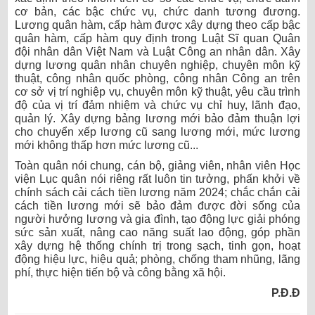
cơ bản, các bậc chức vụ, chức danh tương đương.
Lương quân hàm, cấp hàm được xây dựng theo cấp bậc
quân hàm, cấp hàm quy định trong Luật Sĩ quan Quân
đội nhân dân Việt Nam và Luật Công an nhân dân. Xây
dựng lương quân nhân chuyên nghiệp, chuyên môn kỹ
thuật, công nhân quốc phòng, công nhân Công an trên
cơ sở vị trí nghiệp vụ, chuyên môn kỹ thuật, yêu cầu trình
độ của vị trí đảm nhiệm và chức vụ chỉ huy, lãnh đạo,
quản lý. Xây dựng bảng lương mới bảo đảm thuận lợi
cho chuyển xếp lương cũ sang lương mới, mức lương
mới không thấp hơn mức lương cũ...
Toàn quân nói chung, cán bộ, giảng viên, nhân viên Học
viện Lục quân nói riêng rất luôn tin tưởng, phấn khởi về
chính sách cải cách tiền lương năm 2024; chắc chắn cải
cách tiền lương mới sẽ bảo đảm được đời sống của
người hưởng lương và gia đình, tạo động lực giải phóng
sức sản xuất, nâng cao năng suất lao động, góp phần
xây dựng hệ thống chính trị trong sạch, tinh gọn, hoạt
động hiệu lực, hiệu quả; phòng, chống tham nhũng, lãng
phí, thực hiện tiến bộ và công bằng xã hội.
P.Đ.Đ