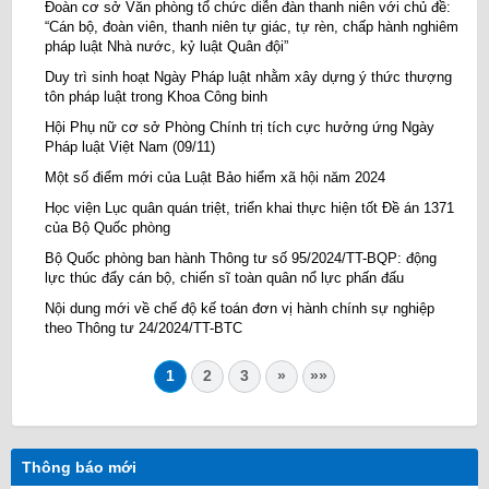
Đoàn cơ sở Văn phòng tổ chức diễn đàn thanh niên với chủ đề:
“Cán bộ, đoàn viên, thanh niên tự giác, tự rèn, chấp hành nghiêm
pháp luật Nhà nước, kỷ luật Quân đội”
Duy trì sinh hoạt Ngày Pháp luật nhằm xây dựng ý thức thượng
tôn pháp luật trong Khoa Công binh
Hội Phụ nữ cơ sở Phòng Chính trị tích cực hưởng ứng Ngày
Pháp luật Việt Nam (09/11)
Một số điểm mới của Luật Bảo hiểm xã hội năm 2024
Học viện Lục quân quán triệt, triển khai thực hiện tốt Đề án 1371
của Bộ Quốc phòng
Bộ Quốc phòng ban hành Thông tư số 95/2024/TT-BQP: động
lực thúc đẩy cán bộ, chiến sĩ toàn quân nổ lực phấn đấu
Nội dung mới về chế độ kế toán đơn vị hành chính sự nghiệp
theo Thông tư 24/2024/TT-BTC
1
2
3
»
»»
Thông báo mới