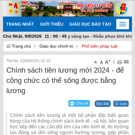
TRANG NHẤT
GIỚI THIỆU
GIÁO DỤC ĐÀO TẠO
NGHIÊN
Toggle
naviga
oàn kết nhất trí - Chủ động sáng tạo - Khắc phục khó khăn - Ho
Chủ Nhật, 9/8/2026
11
:
00
:
46
Trang chủ
Giáo dục chính trị
Phổ biến pháp luật
Thứ ba, 12/03/2024
|
11:19
+
|
A
-
A
A
Chính sách tiền lương mới 2024 - để
công chức có thể sống được bằng
lương
Chia sẻ
Đọc bài
Lưu
Chính sách tiền lương là một bộ phận đặc biệt quan
trọng của hệ thống chính sách kinh tế - xã hội, liên quan
trực tiếp đến các cân đối lớn của nền kinh tế, thị trường
lao động và đời sống người hưởng lương, góp phần