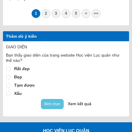
1
2
3
4
5
»
»»
Thăm dò ý kiến
GIAO DIỆN
Bạn thấy giao diện của trang website Học viện Lục quân như
thế nào?
Rất đẹp
Đẹp
Tạm được
Xấu
Xem kết quả
Bình chọn
HỌC VIỆN LỤC QUÂN