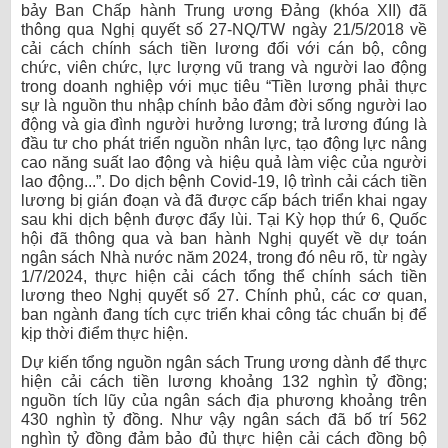
bảy Ban Chấp hành Trung ương Đảng (khóa XII) đã
thông qua Nghị quyết số 27-NQ/TW ngày 21/5/2018 về
cải cách chính sách tiền lương đối với cán bộ, công
chức, viên chức, lực lượng vũ trang và người lao động
trong doanh nghiệp với mục tiêu “Tiền lương phải thực
sự là nguồn thu nhập chính bảo đảm đời sống người lao
động và gia đình người hưởng lương; trả lương đúng là
đầu tư cho phát triển nguồn nhân lực, tạo động lực nâng
cao năng suất lao động và hiệu quả làm việc của người
lao động...”. Do dịch bệnh Covid-19, lộ trình cải cách tiền
lương bị gián đoạn và đã được cấp bách triển khai ngay
sau khi dịch bệnh được đẩy lùi. Tại Kỳ họp thứ 6, Quốc
hội đã thông qua và ban hành Nghị quyết về dự toán
ngân sách Nhà nước năm 2024, trong đó nêu rõ, từ ngày
1/7/2024, thực hiện cải cách tổng thể chính sách tiền
lương theo Nghị quyết số 27. Chính phủ, các cơ quan,
ban ngành đang tích cực triển khai công tác chuẩn bị để
kịp thời điểm thực hiện.
Dự kiến tổng nguồn ngân sách Trung ương dành để thực
hiện cải cách tiền lương khoảng 132 nghìn tỷ đồng;
nguồn tích lũy của ngân sách địa phương khoảng trên
430 nghìn tỷ đồng. Như vậy ngân sách đã bố trí 562
nghìn tỷ đồng đảm bảo đủ thực hiện cải cách đồng bộ