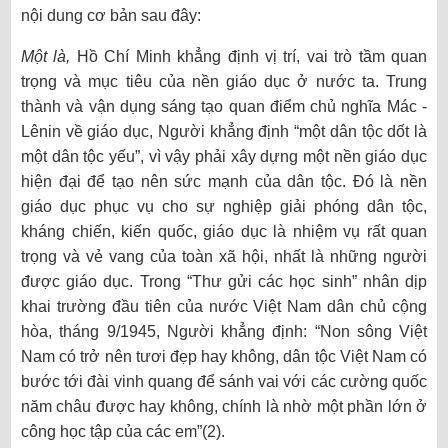
nội dung cơ bản sau đây:
Một là,
Hồ Chí Minh khẳng định vị trí, vai trò tầm quan
trọng và mục tiêu của nền giáo dục ở nước ta. Trung
thành và vận dụng sáng tạo quan điểm chủ nghĩa Mác -
Lênin về giáo dục, Người khẳng định “một dân tộc dốt là
một dân tộc yếu”, vì vậy phải xây dựng một nền giáo dục
hiện đại để tạo nên sức mạnh của dân tộc. Đó là nền
giáo dục phục vụ cho sự nghiệp giải phóng dân tộc,
kháng chiến, kiến quốc, giáo dục là nhiệm vụ rất quan
trọng và vẻ vang của toàn xã hội, nhất là những người
được giáo dục. Trong “Thư gửi các học sinh” nhân dịp
khai trường đầu tiên của nước Việt Nam dân chủ cộng
hòa, tháng 9/1945, Người khẳng định: “Non sông Việt
Nam có trở nên tươi đẹp hay không, dân tộc Việt Nam có
bước tới đài vinh quang để sánh vai với các cường quốc
năm châu được hay không, chính là nhờ một phần lớn ở
công học tập của các em”(2).