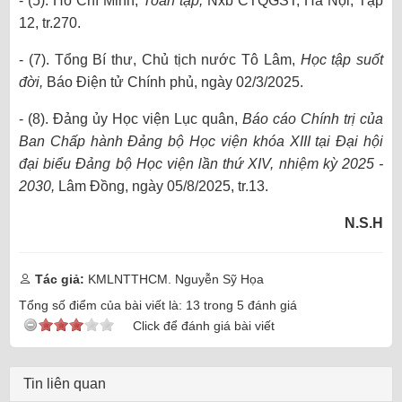
- (5). Hồ Chí Minh,
Toàn tập,
Nxb CTQGST, Hà Nội, Tập
12, tr.270.
- (7). Tổng Bí thư, Chủ tịch nước Tô Lâm,
Học tập suốt
đời,
Báo Điện tử Chính phủ, ngày 02/3/2025.
- (8). Đảng ủy Học viện Lục quân,
Báo cáo Chính trị của
Ban Chấp hành Đảng bộ Học viện khóa XIII tại Đại hội
đại biểu Đảng bộ Học viện lần thứ XIV, nhiệm kỳ 2025 -
2030,
Lâm Đồng, ngày 05/8/2025, tr.13.
N.S.H
Tác giả:
KMLNTTHCM. Nguyễn Sỹ Họa
Tổng số điểm của bài viết là:
13
trong
5
đánh giá
Click để đánh giá bài viết
Tin liên quan