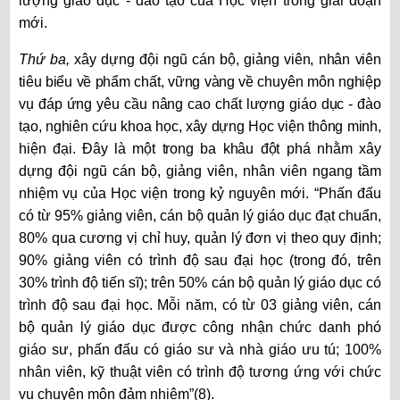
lượng giáo dục - đào tạo của Học viện trong giai đoạn
mới.
Thứ ba,
x
ây dựng đội ngũ cán bộ, giảng viên
, nhân viên
tiêu biểu về phẩm chất, vững vàng về chuyên môn nghiệp
vụ đáp ứng yêu cầu nâng cao chất lượng giáo dục - đào
tạo
, nghiên cứu khoa học, xây dựng Học viện thông minh,
hiện đại. Đây là một trong ba khâu đột phá nhằm
xây
dựng đội ngũ cán bộ, giảng viên, nhân viên ngang tầm
nhiệm vụ của Học viện trong kỷ nguyên mới.
“P
hấn
đấu
có từ 95% giảng viên, cán bộ quản lý giáo dục đạt chuẩn,
80% qua cương vị chỉ huy, quản lý đơn vị theo quy định;
90% giảng viên có trình độ sau đại học (trong đó, trên
30% trình độ tiến sĩ); trên 50% cán bộ quản lý giáo dục có
trình độ sau đại học. Mỗi năm, có từ 03 giảng viên, cán
bộ quản lý giáo dục được công nhận chức danh phó
giáo sư, phấn đấu có giáo sư và nhà giáo ưu tú; 100%
nhân viên, kỹ thuật viên có trình độ tương ứng với chức
vụ chuyên môn đảm nhiệm”(8).