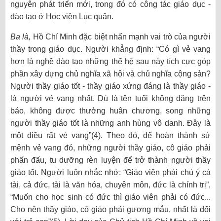
nguyên phát triển mới, trong đó có công tác giáo dục -
đào tạo ở Học viện Lục quân.
Ba là,
Hồ Chí Minh đặc biệt nhấn mạnh vai trò của người
thầy trong giáo dục. Người khẳng định: “Có gì vẻ vang
hơn là nghề đào tạo những thế hệ sau này tích cực góp
phần xây dựng chủ nghĩa xã hội và chủ nghĩa cộng sản?
Người thầy giáo tốt - thầy giáo xứng đáng là thầy giáo -
là người vẻ vang nhất. Dù là tên tuổi không đăng trên
báo, không được thưởng huân chương, song những
người thầy giáo tốt là những anh hùng vô danh. Đây là
một điều rất vẻ vang”(4). Theo đó, để hoàn thành sứ
mệnh vẻ vang đó, những người thầy giáo, cô giáo phải
phấn đấu, tu dưỡng rèn luyện để trở thành người thầy
giáo tốt. Người luôn nhắc nhở: “Giáo viên phải chú ý cả
tài, cả đức, tài là văn hóa, chuyên môn, đức là chính trị”,
“Muốn cho học sinh có đức thì giáo viên phải có đức...
Cho nên thầy giáo, cô giáo phải gương mẫu, nhất là đối