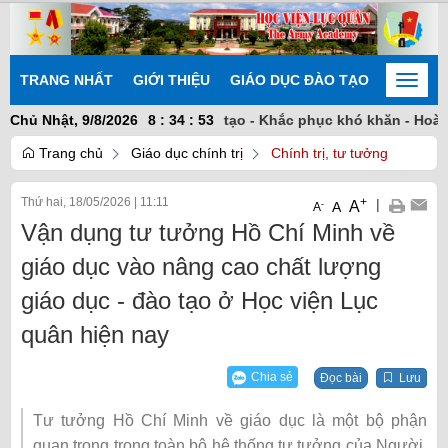
TRANG NHẤT
GIỚI THIỆU
GIÁO DỤC ĐÀO TẠO
NGHIÊN
Toggle
naviga
hất trí - Chủ động sáng tạo - Khắc phục khó khăn - Hoàn thành 
Chủ Nhật, 9/8/2026
8
:
34
:
54
Trang chủ
Giáo dục chính trị
Chính trị, tư tưởng
Thứ hai, 18/05/2026
|
11:11
+
|
A
-
A
A
Vận dụng tư tưởng Hồ Chí Minh về
giáo dục vào nâng cao chất lượng
giáo dục - đào tạo ở Học viện Lục
quân hiện nay
Chia sẻ
Đọc bài
Lưu
Tư tưởng Hồ Chí Minh về giáo dục là một bộ phận
quan trọng trong toàn bộ hệ thống tư tưởng của Người,