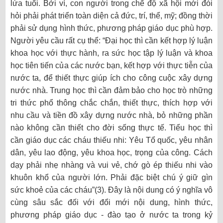
lứa tuổi. Bởi vì, con người trong chế độ xã hội mới đòi
hỏi phải phát triển toàn diện cả đức, trí, thể, mỹ; đồng thời
phải sử dụng hình thức, phương pháp giáo dục phù hợp.
Người yêu cầu rất cụ thể: “Đại học thì cần kết hợp lý luận
khoa học với thực hành, ra sức học tập lý luận và khoa
học tiên tiến của các nước bạn, kết hợp với thực tiễn của
nước ta, để thiết thực giúp ích cho công cuộc xây dựng
nước nhà. Trung học thì cần đảm bảo cho học trò những
tri thức phổ thông chắc chắn, thiết thực, thích hợp với
nhu cầu và tiền đồ xây dựng nước nhà, bỏ những phần
nào không cần thiết cho đời sống thực tế. Tiểu học thì
cần giáo dục các cháu thiếu nhi: Yêu Tổ quốc, yêu nhân
dân, yêu lao động, yêu khoa học, trọng của công. Cách
dạy phải nhẹ nhàng và vui vẻ, chớ gò ép thiếu nhi vào
khuôn khổ của người lớn. Phải đặc biệt chú ý giữ gìn
sức khoẻ của các cháu”(3). Đây là nội dung có ý nghĩa vô
cùng sâu sắc đối với đổi mới nội dung, hình thức,
phương pháp giáo dục - đào tạo ở nước ta trong kỷ