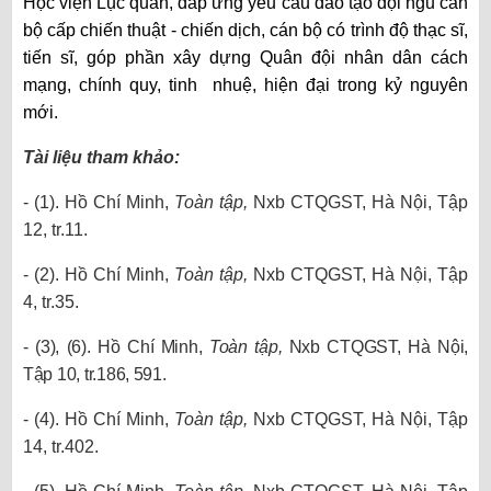
Học viện Lục quân, đáp ứng yêu cầu đào tạo đội ngũ cán
bộ cấp chiến thuật - chiến dịch, cán bộ có trình độ thạc sĩ,
tiến sĩ, góp phần xây dựng Quân đội nhân dân cách
mạng, chính quy, tinh nhuệ, hiện đại trong kỷ nguyên
mới.
Tài liệu tham khảo:
- (1). Hồ Chí Minh,
Toàn tập,
Nxb CTQGST, Hà Nội, Tập
12, tr.11.
- (2). Hồ Chí Minh,
Toàn tập,
Nxb CTQGST, Hà Nội, Tập
4, tr.35.
- (3), (6). Hồ Chí Minh,
Toàn tập,
Nxb CTQGST, Hà Nội,
Tập 10, tr.186, 591.
- (4). Hồ Chí Minh,
Toàn tập,
Nxb CTQGST, Hà Nội, Tập
14, tr.402.