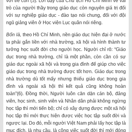
với trẻ con”(5). Lời dạy của Chủ tịch Hồ Chí Minh về vai
trò của người thầy trong giáo dục còn nguyên giá trị đối
với sự nghiệp giáo dục - đào tạo nói chung, đối với đội
ngũ giảng viên ở Học viện Lục quân nói riêng.
Bốn là,
theo Hồ Chí Minh, nền giáo dục hiện đại ở nước
ta phải gắn liền với nhà trường, xã hội và hình thành tư
tưởng học suốt đời cho người học. Người chỉ rõ: “Giáo
dục trong nhà trường, chỉ là một phần, còn cần có sự
giáo dục ngoài xã hội và trong gia đình để giúp cho việc
giáo dục trong nhà trường được tốt hơn. Giáo dục trong
nhà trường dù tốt mấy nhưng thiếu giáo dục trong gia
đình và ngoài xã hội thì kết quả cũng không hoàn
toàn”(6). Đồng thời, Người luôn căn dặn cán bộ, đảng
viên, học sinh, sinh viên và Nhân dân phải không ngừng
học tập thì mới tiến bộ; chỉ có xây dựng được một xã hội
học tập thì mới thực hiện được việc học tập suốt đời và
ngược lại. Do đó, mỗi người Việt Nam phải lấy học tập là
mục đích, là nhu cầu, là công việc suốt đời thì mới đóng