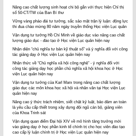
Nâng cao chất lượng sinh hoạt chi bộ gắn với thực hiện Chỉ thị
số 50-CT/TW của Ban Bí thư
Vững vàng pháo đài tư tưởng, sắc sảo mặt trận lý luận: động lực
thi đua chào mừng 80 năm ngày truyền thống Học viện Lục quân
Vận dụng tư tưởng Hồ Chí Minh về giáo dục vào nâng cao chất
lượng giáo dục - đào tạo ở Học viện Lục quân hiện nay
Nhận diện “chủ nghĩa tư bản kỹ thuật số” và ý nghĩa đối với công
tác giảng dạy ở Học viện Lục quân hiện nay
Nhận thức về “Chủ nghĩa xã hội công nghệ” - ý nghĩa đối với
công tác giảng dạy học phần chủ nghĩa xã hội khoa học ở Học
viện Lục quân hiện nay
Vận dụng tư tưởng của Karl Marx trong nâng cao chất lượng
giáo dục các môn khoa học xã hội và nhân văn tại Học viện Lục
quân hiện nay
Nâng cao ý thức trách nhiệm, siết chặt kỷ luật, bảo đảm an toàn
là yêu cầu cấp thiết trong xây dựng đội ngũ cán bộ, giảng viên
của Khoa Trinh sát
Vận dụng quan điểm Đại hội XIV về mô hình tăng trưởng mới
vào giảng dạy ở học phần kinh tế chính trị cho học viên đào tạo
cao cấp lý luận chính trị ở Học viện Lục quân hiện nay