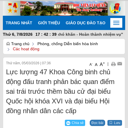
TRANG NHẤT
GIỚI THIỆU
GIÁO DỤC ĐÀO TẠO
NGHIÊN
Toggle
naviga
g sáng tạo - Khắc phục khó khăn - Hoàn thành nhiệm vụ"
Thứ 6, 7/8/2026
17
:
42
:
40
Trang chủ
Phòng, chống Diễn biến hòa bình
Các hoạt động
Thứ năm, 05/03/2026
|
07:36
+
|
A
-
A
A
Lực lượng 47 Khoa Công binh chủ
động đấu tranh phản bác quan điểm
sai trái trước thềm bầu cử đại biểu
Quốc hội khóa XVI và đại biểu Hội
đồng nhân dân các cấp
Chia sẻ
Đọc bài
Lưu