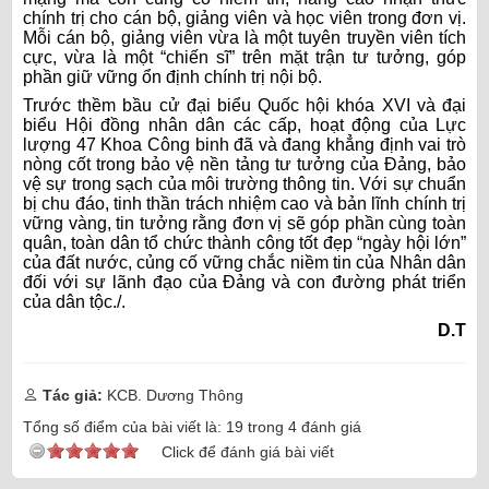
chính trị cho cán bộ, giảng viên và học viên trong đơn vị.
Mỗi cán bộ, giảng viên vừa là một tuyên truyền viên tích
cực, vừa là một “chiến sĩ” trên mặt trận tư tưởng, góp
phần giữ vững ổn định chính trị nội bộ.
Trước thềm bầu cử đại biểu Quốc hội khóa XVI và đại
biểu Hội đồng nhân dân các cấp, hoạt động của Lực
lượng 47 Khoa Công binh đã và đang khẳng định vai trò
nòng cốt trong bảo vệ nền tảng tư tưởng của Đảng, bảo
vệ sự trong sạch của môi trường thông tin. Với sự chuẩn
bị chu đáo, tinh thần trách nhiệm cao và bản lĩnh chính trị
vững vàng, tin tưởng rằng đơn vị sẽ góp phần cùng toàn
quân, toàn dân tổ chức thành công tốt đẹp “ngày hội lớn”
của đất nước, củng cố vững chắc niềm tin của Nhân dân
đối với sự lãnh đạo của Đảng và con đường phát triển
của dân tộc./.
D.T
Tác giả:
KCB. Dương Thông
Tổng số điểm của bài viết là:
19
trong
4
đánh giá
Click để đánh giá bài viết