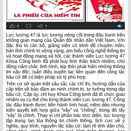
Lực lượng 47 là lực lượng nòng cốt trong đấu tranh trên
không gian mạng của Quân đội nhân dân Việt Nam. Với
đặc thù là cán bộ, giảng viên có trình độ chuyên môn,
bản lĩnh chính trị vững vàng, am hiểu công nghệ thông tin
và hoạt động mạng xã hội, các thành viên Lực lượng 47
Khoa Công binh đã phát huy tinh thần trách nhiệm, chủ
động nắm chắc tình hình, kịp thời phát hiện những thông
tin xấu độc, luận điệu xuyên tạc liên quan đến công tác
bầu cử để có biện pháp xử lý phù hợp.
Trên cơ sở quán triệt sâu sắc các chỉ thị, hướng dẫn của
cấp trên về bảo đảm an ninh chính trị, tư tưởng trong dịp
bầu cử, Cấp ủy, chỉ huy Khoa Công binh đã tổ chức giao
nhiệm vụ cụ thể cho từng thành viên Lực lượng 47. Công
tác đấu tranh được tiến hành linh hoạt, mềm dẻo nhưng
kiên quyết; kết hợp giữa “xây” và “chống”, trong đó lấy
“xây” là chính. Thay vì chỉ phản bác trực diện, lực lượng
tập trung lan tỏa thông tin chính thống, tích cực về ý
nghĩa, quy trình, nguyên tắc bầu cử; làm rõ tính dân chủ,