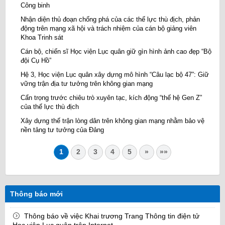
Công binh
Nhận diện thủ đoạn chống phá của các thế lực thù địch, phản
động trên mạng xã hội và trách nhiệm của cán bộ giảng viên
Khoa Trinh sát
Cán bộ, chiến sĩ Học viện Lục quân giữ gìn hình ảnh cao đẹp “Bộ
đội Cụ Hồ”
Hệ 3, Học viện Lục quân xây dựng mô hình “Câu lạc bộ 47”: Giữ
vững trận địa tư tưởng trên không gian mạng
Cẩn trọng trước chiêu trò xuyên tạc, kích động “thế hệ Gen Z”
của thế lực thù địch
Xây dựng thế trận lòng dân trên không gian mạng nhằm bảo vệ
nền tảng tư tưởng của Đảng
1
2
3
4
5
»
»»
Thông báo mới
Thông báo về việc Khai trương Trang Thông tin điện tử
Học viện Lục quân trên Internet