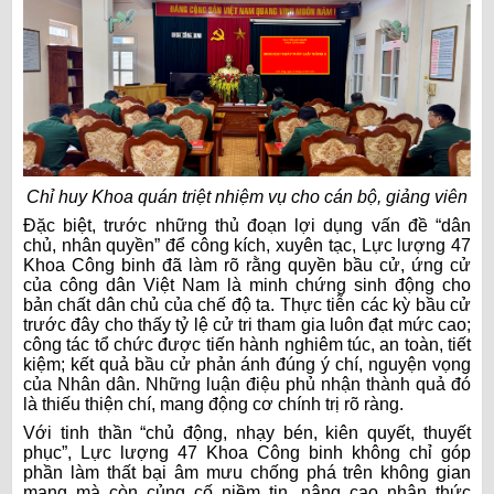
Chỉ huy Khoa quán triệt nhiệm vụ cho cán bộ, giảng viên
Đặc biệt, trước những thủ đoạn lợi dụng vấn đề “dân
chủ, nhân quyền” để công kích, xuyên tạc, Lực lượng 47
Khoa Công binh đã làm rõ rằng quyền bầu cử, ứng cử
của công dân Việt Nam là minh chứng sinh động cho
bản chất dân chủ của chế độ ta. Thực tiễn các kỳ bầu cử
trước đây cho thấy tỷ lệ cử tri tham gia luôn đạt mức cao;
công tác tổ chức được tiến hành nghiêm túc, an toàn, tiết
kiệm; kết quả bầu cử phản ánh đúng ý chí, nguyện vọng
của Nhân dân. Những luận điệu phủ nhận thành quả đó
là thiếu thiện chí, mang động cơ chính trị rõ ràng.
Với tinh thần “chủ động, nhạy bén, kiên quyết, thuyết
phục”, Lực lượng 47 Khoa Công binh không chỉ góp
phần làm thất bại âm mưu chống phá trên không gian
mạng mà còn củng cố niềm tin, nâng cao nhận thức