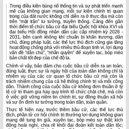
Trong điều kiện bùng nổ thông tin và sự phát triển mạnh
mẽ của không gian mạng, mỗi sự kiện chính trị quan
trọng của đất nước không chỉ diễn ra ở thực địa mà còn
trên “mặt trận” tư tưởng, truyền thông. Càng đến gần
thời điểm tổ chức bầu cử đại biểu Quốc hội khóa XVI và
đại biểu Hội đồng nhân dân các cấp nhiệm kỳ 2026 -
2031, bên cạnh không khí chuẩn bị khẩn trương, dân
chủ, đúng pháp luật, các thế lực thù địch cũng gia tăng
hoạt động chống phá với nhiều thủ đoạn tinh vi, lợi dụng
vấn đề “dân chủ”, “nhân quyền” để xuyên tạc, bóp méo
bản chất tốt đẹp của chế độ ta.
Chính vì vậy, bảo đảm cho cuộc bầu cử diễn ra an toàn,
đúng luật, thực sự là ngày hội của toàn dân không chỉ là
nhiệm vụ của các cơ quan tổ chức bầu cử mà còn là
trách nhiệm chung của cả hệ thống chính trị và mỗi công
dân. Thành công của cuộc bầu cử không đơn thuần ở tỷ
lệ cử tri tham gia hay quy trình tổ chức chặt chẽ, mà còn
ở việc giữ vững niềm tin chính trị, sự đồng thuận xã hội
và sự ổn định tư tưởng trong toàn dân, toàn quân.
Thực tế hiện nay, trước thềm bầu cử, các thế lực thù
địch, phần tử cơ hội chính trị thường lợi dụng không gian
mạng để tung tin giả, xuyên tạc, bóp méo sự thật; kích
động hoài nghi, chia rẽ khối đại đoàn kết toàn dân tộc;