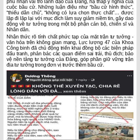
phủ nhận vai trò lãnh đạo của Đảng, hạ thấp ý nghĩa của
cuộc bầu cử. Những luận điệu như “bầu cử hình thức”,
“thiếu dân chủ”, “không có lựa chọn thực chất”… được
lặp đi lặp lại với mục đích làm suy giảm niềm tin, gây dao
động về tư tưởng trong một bộ phận cán bộ, chiến sĩ và
Nhân dân.
Nhận thức rõ tính chất phức tạp của mặt trận tư tưởng -
văn hóa trên không gian mạng, Lực lượng 47 của Khoa
Công binh đã chủ động triển khai đồng bộ các biện pháp
đấu tranh, phản bác các quan điểm sai trái, thù địch; bảo
vệ nền tảng tư tưởng của Đảng, góp phần giữ vững trận
địa tư tưởng trong đơn vị trước thềm bầu cử.