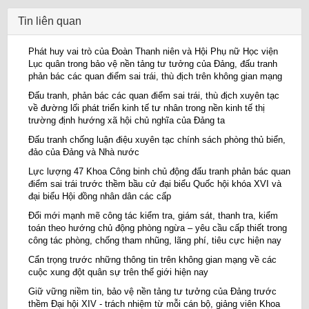
Tin liên quan
Phát huy vai trò của Đoàn Thanh niên và Hội Phụ nữ Học viện
Lục quân trong bảo vệ nền tảng tư tưởng của Đảng, đấu tranh
phản bác các quan điểm sai trái, thù địch trên không gian mạng
Đấu tranh, phản bác các quan điểm sai trái, thù địch xuyên tạc
về đường lối phát triển kinh tế tư nhân trong nền kinh tế thị
trường định hướng xã hội chủ nghĩa của Đảng ta
Đấu tranh chống luận điệu xuyên tạc chính sách phòng thủ biển,
đảo của Đảng và Nhà nước
Lực lượng 47 Khoa Công binh chủ động đấu tranh phản bác quan
điểm sai trái trước thềm bầu cử đại biểu Quốc hội khóa XVI và
đại biểu Hội đồng nhân dân các cấp
Đổi mới mạnh mẽ công tác kiểm tra, giám sát, thanh tra, kiểm
toán theo hướng chủ động phòng ngừa – yêu cầu cấp thiết trong
công tác phòng, chống tham nhũng, lãng phí, tiêu cực hiện nay
Cẩn trọng trước những thông tin trên không gian mạng về các
cuộc xung đột quân sự trên thế giới hiện nay
Giữ vững niềm tin, bảo vệ nền tảng tư tưởng của Đảng trước
thềm Đại hội XIV - trách nhiệm từ mỗi cán bộ, giảng viên Khoa