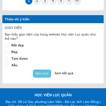
1
2
3
4
5
»
»»
Thăm dò ý kiến
GIAO DIỆN
Bạn thấy giao diện của trang website Học viện Lục quân như
thế nào?
Rất đẹp
Đẹp
Tạm được
Xấu
Xem kết quả
Bình chọn
HỌC VIỆN LỤC QUÂN
Địa chỉ: 2B Lữ Gia, phường Lâm Viên - Đà Lạt, tỉnh Lâm Đồng |
Giấy phép số 3121 ngày 24/10/2023 của Tổng cục Chính trị