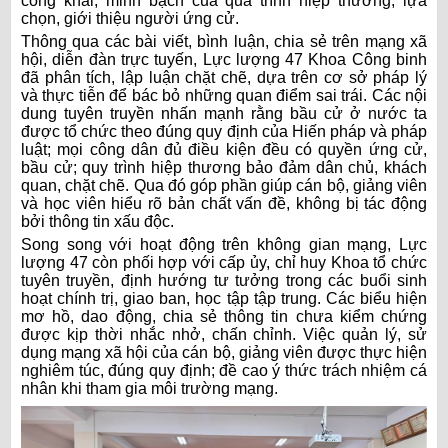
công khai, minh bạch của quá trình hiệp thương, lựa
chọn, giới thiệu người ứng cử.
Thông qua các bài viết, bình luận, chia sẻ trên mạng xã
hội, diễn đàn trực tuyến, Lực lượng 47 Khoa Công binh
đã phân tích, lập luận chặt chẽ, dựa trên cơ sở pháp lý
và thực tiễn để bác bỏ những quan điểm sai trái. Các nội
dung tuyên truyền nhấn mạnh rằng bầu cử ở nước ta
được tổ chức theo đúng quy định của Hiến pháp và pháp
luật; mọi công dân đủ điều kiện đều có quyền ứng cử,
bầu cử; quy trình hiệp thương bảo đảm dân chủ, khách
quan, chặt chẽ. Qua đó góp phần giúp cán bộ, giảng viên
và học viên hiểu rõ bản chất vấn đề, không bị tác động
bởi thông tin xấu độc.
Song song với hoạt động trên không gian mạng, Lực
lượng 47 còn phối hợp với cấp ủy, chỉ huy Khoa tổ chức
tuyên truyền, định hướng tư tưởng trong các buổi sinh
hoạt chính trị, giao ban, học tập tập trung. Các biểu hiện
mơ hồ, dao động, chia sẻ thông tin chưa kiểm chứng
được kịp thời nhắc nhở, chấn chỉnh. Việc quản lý, sử
dụng mạng xã hội của cán bộ, giảng viên được thực hiện
nghiêm túc, đúng quy định; đề cao ý thức trách nhiệm cá
nhân khi tham gia môi trường mạng.