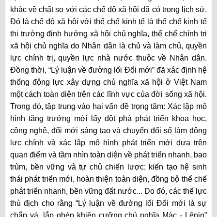
khác về chất so với các chế độ xã hội đã có trong lịch sử.
Đó là chế độ xã hội với thể chế kinh tế là thể chế kinh tế
thị trường định hướng xã hội chủ nghĩa, thể chế chính trị
xã hội chủ nghĩa do Nhân dân là chủ và làm chủ, quyền
lực chính trị, quyền lực nhà nước thuộc về Nhân dân.
Đồng thời, “Lý luận về đường lối Đổi mới” đã xác định hệ
thống động lực xây dựng chủ nghĩa xã hội ở Việt Nam
một cách toàn diện trên các lĩnh vực của đời sống xã hội.
Trong đó, tập trung vào hai vấn đề trọng tâm: Xác lập mô
hình tăng trưởng mới lấy đột phá phát triển khoa học,
công nghệ, đổi mới sáng tạo và chuyển đổi số làm động
lực chính và xác lập mô hình phát triển mới dựa trên
quan điểm và tầm nhìn toàn diện về phát triển nhanh, bao
trùm, bền vững và tự chủ chiến lược; kiến tạo hệ sinh
thái phát triển mới, hoàn thiện toàn diện, đồng bộ thể chế
phát triển nhanh, bền vững đất nước... Do đó, các thế lực
thù địch cho rằng “Lý luận về đường lối Đổi mới là sự
chắp vá, lắp ghép khiên cưỡng chủ nghĩa Mác - Lênin”