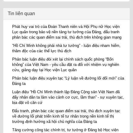
Tin liên quan
Phát huy vai trò của Đoàn Thanh niên và Hội Phụ nữ Học viện
Lục quân trong bảo vệ nền tảng tư tưởng của Đảng, đấu tranh
phản bác các quan điểm sai trái, thù địch trên không gian mạng
“Hồ Chí Minh không phải nhà tư tưởng” - luận điệu nham hiểm,
thâm độc của các thế lực thù địch
Phản bác luận điệu đòi xét lại chính sách quốc phòng “Bốn
không” của Việt Nam - yêu cầu đặt ra đối với nhiệm vụ nghiên
cứu, giảng dạy tại Học viện Lục quân
Phản bác luận điệu xuyên tạc “Lý luận về đường lối đổi mới” của
Đảng ta
Luận điệu “Hồ Chí Minh thành lập Đảng Cộng sản Việt Nam đã
đẩy nhân dân ta lâm vào cảnh cơ cực, lầm than” - sự xuyên tạc,
bịa đặt vô căn cứ
Đấu tranh, phản bác các quan điểm sai trái, thù địch xuyên tạc
về đường lối phát triển kinh tế tư nhân trong nền kinh tế thị
trường định hướng xã hội chủ nghĩa của Đảng ta
Tăng cường công tác chính trị, tư tưởng ở Đảng bộ Học viện