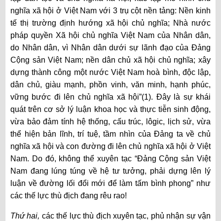
nghĩa xã hội ở Việt Nam với 3 trụ cột nền tảng: Nền kinh
tế thị trường định hướng xã hội chủ nghĩa; Nhà nước
pháp quyền Xã hội chủ nghĩa Việt Nam của Nhân dân,
do Nhân dân, vì Nhân dân dưới sự lãnh đạo của Đảng
Cộng sản Việt Nam; nền dân chủ xã hội chủ nghĩa; xây
dựng thành công một nước Việt Nam hoà bình, độc lập,
dân chủ, giàu mạnh, phồn vinh, văn minh, hạnh phúc,
vững bước đi lên chủ nghĩa xã hội”(1). Đây là sự khái
quát trên cơ sở lý luận khoa học và thực tiễn sinh động,
vừa bảo đảm tính hệ thống, cấu trúc, lôgic, lịch sử, vừa
thể hiện bản lĩnh, trí tuệ, tầm nhìn của Đảng ta về chủ
nghĩa xã hội và con đường đi lên chủ nghĩa xã hội ở Việt
Nam. Do đó, không thể xuyên tạc “Đảng Cộng sản Việt
Nam đang lúng túng về hệ tư tưởng, phải dựng lên lý
luận về đường lối đổi mới để làm tấm bình phong” như
các thế lực thù địch đang rêu rao!
Thứ hai,
các thế lực thù địch xuyên tạc, phủ nhận sự vận