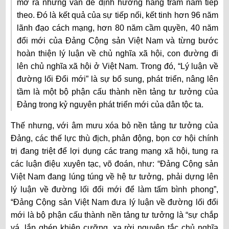
mở ra những vấn đề định hướng hàng trăm năm tiếp
theo. Đó là kết quả của sự tiếp nối, kết tinh hơn 96 năm
lãnh đạo cách mạng, hơn 80 năm cầm quyền, 40 năm
đổi mới của Đảng Cộng sản Việt Nam và từng bước
hoàn thiện lý luận về chủ nghĩa xã hội, con đường đi
lên chủ nghĩa xã hội ở Việt Nam. Trong đó, “Lý luận về
đường lối Đổi mới” là sự bổ sung, phát triển, nâng lên
tầm là một bộ phận cấu thành nền tảng tư tưởng của
Đảng trong kỷ nguyên phát triển mới của dân tộc ta.
Thế nhưng, với âm mưu xóa bỏ nền tảng tư tưởng của
Đảng, các thế lực thù địch, phản động, bọn cơ hội chính
trị đang triệt để lợi dụng các trang mạng xã hội, tung ra
các luận điệu xuyên tạc, võ đoán, như:
“Đảng Cộng sản
Việt Nam đang lúng túng về hệ tư tưởng, phải dựng lên
lý luận về đường lối đổi mới để làm
tấm
bình phong”,
“Đảng Cộng sản Việt Nam đưa lý luận về đường lối đổi
mới là bộ phận cấu thành nền tảng tư tưởng là “sự chắp
vá, lắp ghép khiên cưỡng, xa rời nguyên tắc chủ nghĩa