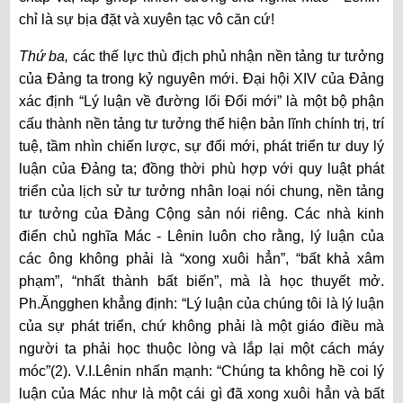
chỉ là sự bịa đặt và xuyên tạc vô căn cứ!
Thứ ba,
các thế lực thù địch phủ nhận nền tảng tư tưởng
của Đảng ta trong kỷ nguyên mới. Đại hội XIV của Đảng
xác định “Lý luận về đường lối Đổi mới” là một bộ phận
cấu thành nền tảng tư tưởng thể hiện bản lĩnh chính trị, trí
tuệ, tầm nhìn chiến lược, sự đổi mới, phát triển tư duy lý
luận của Đảng ta; đồng thời phù hợp với quy luật phát
triển của lịch sử tư tưởng nhân loại nói chung, nền tảng
tư tưởng của Đảng Cộng sản nói riêng. Các nhà kinh
điển chủ nghĩa Mác - Lênin luôn cho rằng, lý luận của
các ông không phải là “xong xuôi hẳn”, “bất khả xâm
phạm”, “nhất thành bất biến”, mà là học thuyết mở.
Ph.Ăngghen khẳng định: “Lý luận của chúng tôi là lý luận
của sự phát triển, chứ không phải là một giáo điều mà
người ta phải học thuộc lòng và lắp lại một cách máy
móc”(2). V.I.Lênin nhấn mạnh: “Chúng ta không hề coi lý
luận của Mác như là một cái gì đã xong xuôi hẳn và bất