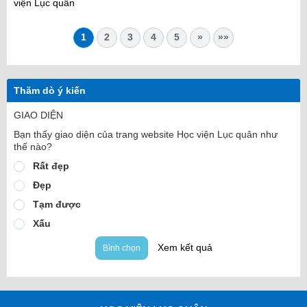
viện Lục quân
1
2
3
4
5
»
»»
Thăm dò ý kiến
GIAO DIỆN
Bạn thấy giao diện của trang website Học viện Lục quân như
thế nào?
Rất đẹp
Đẹp
Tạm được
Xấu
Xem kết quả
Bình chọn