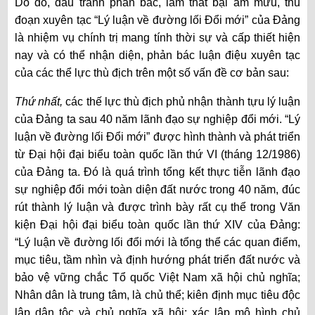
Do đó,
đấu tranh
phản bác, làm thất bại âm mưu, thủ
đoạn xuyên tạc “Lý luận về đường lối Đổi mới” của Đảng
là nhiệm vụ chính trị mang tính thời sự và cấp thiết hiện
nay và
có
thể nhận diện, phản bác luận điệu xuyên tạc
của các thể lực thù địch trên một số vấn đề
cơ bản
sau:
Thứ nhất,
các thế lực thù địch phủ nhận thành tựu lý luận
của Đảng ta sau 40 năm lãnh đạo sự nghiệp đổi mới. “Lý
luận về đường lối Đổi mới” được hình thành và phát triển
từ Đại hội đại biểu toàn quốc lần thứ VI (tháng 12/1986)
của Đảng ta. Đó là quá trình tổng kết thực tiễn lãnh đạo
sự nghiệp đổi mới toàn diện đất nước trong 40 năm, đúc
rút thành lý luận và được trình bày rất cụ thể trong Văn
kiện Đại hội đại biểu toàn quốc lần thứ XIV của Đảng:
“Lý luận về đường lối đổi mới là tổng thể các quan điểm,
mục tiêu, tầm nhìn và định hướng phát triển đất nước và
bảo vệ vững chắc Tổ quốc Việt Nam xã hội chủ nghĩa;
Nhân dân là trung tâm, là chủ thể; kiên định mục tiêu độc
lập dân tộc và chủ nghĩa xã hội; xác lập mô hình chủ