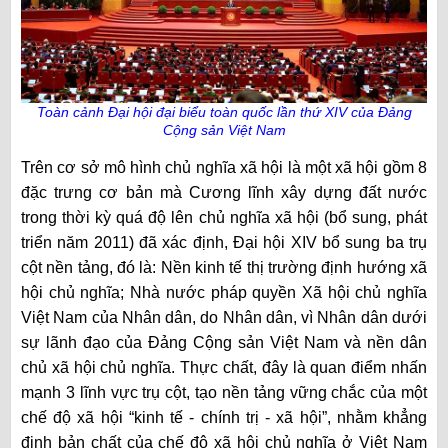
Toàn cảnh Đại hội đại biểu toàn quốc lần thứ XIV của Đảng
Cộng sản Việt Nam
Trên cơ sở mô hình chủ nghĩa xã hội là một xã hội gồm 8
đặc trưng cơ bản
mà Cương lĩnh xây dựng đất nước
trong thời kỳ quá độ lên chủ nghĩa xã hội (bổ sung, phát
triển năm 2011) đã xác định
, Đại hội XIV bổ sung ba trụ
cột nền tảng, đó là: Nền kinh tế thị trường định hướng xã
hội chủ nghĩa; Nhà nước pháp quyền Xã hội chủ nghĩa
Việt Nam của Nhân dân, do Nhân dân, vì Nhân dân dưới
sự lãnh đạo của Đảng Cộng sản Việt Nam và nền dân
chủ xã hội chủ nghĩa. Thực chất, đây là quan điểm nhấn
mạnh 3 lĩnh vực trụ cột, tạo nền tảng vững chắc của một
chế độ xã hội “kinh tế - chính trị - xã hội”, nhằm khẳng
định bản chất của chế độ xã hội chủ nghĩa ở Việt Nam