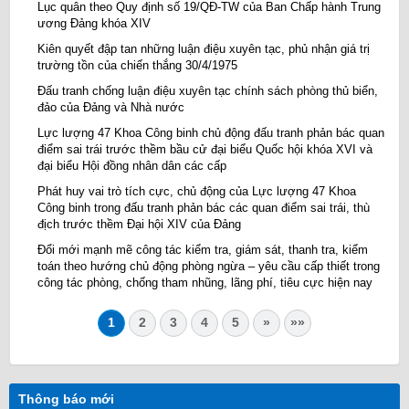
Lục quân theo Quy định số 19/QĐ-TW của Ban Chấp hành Trung
ương Đảng khóa XIV
Kiên quyết đập tan những luận điệu xuyên tạc, phủ nhận giá trị
trường tồn của chiến thắng 30/4/1975
Đấu tranh chống luận điệu xuyên tạc chính sách phòng thủ biển,
đảo của Đảng và Nhà nước
Lực lượng 47 Khoa Công binh chủ động đấu tranh phản bác quan
điểm sai trái trước thềm bầu cử đại biểu Quốc hội khóa XVI và
đại biểu Hội đồng nhân dân các cấp
Phát huy vai trò tích cực, chủ động của Lực lượng 47 Khoa
Công binh trong đấu tranh phản bác các quan điểm sai trái, thù
địch trước thềm Đại hội XIV của Đảng
Đổi mới mạnh mẽ công tác kiểm tra, giám sát, thanh tra, kiểm
toán theo hướng chủ động phòng ngừa – yêu cầu cấp thiết trong
công tác phòng, chống tham nhũng, lãng phí, tiêu cực hiện nay
1
2
3
4
5
»
»»
Thông báo mới