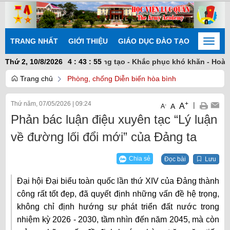
TRANG NHẤT
GIỚI THIỆU
GIÁO DỤC ĐÀO TẠO
NGHIÊN
Toggle
naviga
t nhất trí - Chủ động sáng tạo - Khắc phục khó khăn - Hoàn thàn
Thứ 2, 10/8/2026
4
:
43
:
56
Trang chủ
Phòng, chống Diễn biến hòa bình
Thứ năm, 07/05/2026
|
09:24
+
|
A
-
A
A
Phản bác luận điệu xuyên tạc “Lý luận
về đường lối đổi mới” của Đảng ta
Chia sẻ
Đọc bài
Lưu
Đại hội Đại biểu toàn quốc lần thứ XIV của Đảng thành
công rất tốt đẹp, đã quyết định những vấn đề hệ trọng,
không chỉ định hướng sự phát triển đất nước trong
nhiệm kỳ 2026 - 2030, tầm nhìn đến năm 2045, mà còn