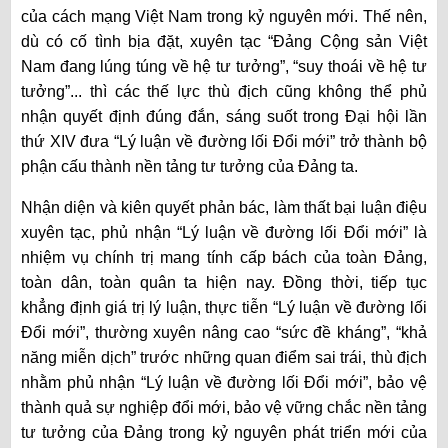
của cách mạng Việt Nam trong kỷ nguyên mới. Thế nên,
dù có cố tình bịa đặt, xuyên tạc “Đảng Cộng sản Việt
Nam đang lúng túng về hệ tư tưởng”, “suy thoái về hệ tư
tưởng”... thì các thế lực thù địch cũng không thể phủ
nhận quyết định đúng đắn, sáng suốt trong Đại hội lần
thứ XIV đưa “Lý luận về đường lối Đổi mới” trở thành bộ
phận cấu thành nền tảng tư tưởng của Đảng ta.
Nhận diện và kiên quyết phản bác, làm thất bại luận điệu
xuyên tạc, phủ nhận “Lý luận về đường lối Đổi mới” là
nhiệm vụ chính trị mang tính cấp bách của toàn Đảng,
toàn dân, toàn quân ta hiện nay. Đồng thời, tiếp tục
khẳng định giá trị lý luận, thực tiễn “Lý luận về đường lối
Đổi mới”, thường xuyên nâng cao “sức đề kháng”, “khả
năng miễn dịch” trước những quan điểm sai trái, thù địch
nhằm phủ nhận “Lý luận về đường lối Đổi mới”, bảo vệ
thành quả sự nghiệp đổi mới, bảo vệ vững chắc nền tảng
tư tưởng của Đảng trong kỷ nguyên phát triển mới của