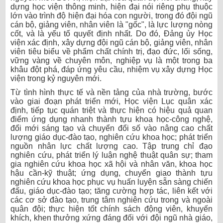
dựng học viện thông minh, hiện đại nói riêng phụ thuộc
lớn vào trình độ hiện đại hóa con người, trong đó đội ngũ
cán bộ, giảng viên, nhân viên là "gốc", là lực lượng nòng
cốt, và là yếu tố quyết định nhất. Do đó, Đảng ủy Học
viện xác định, xây dựng đội ngũ cán bộ, giảng viên, nhân
viên tiêu biểu về phẩm chất chính trị, đạo đức, lối sống,
vững vàng về chuyên môn, nghiệp vụ là một trong ba
khâu đột phá, đáp ứng yêu cầu, nhiệm vụ xây dựng Học
viện trong kỷ nguyên mới.
Từ tình hình thực tế và nền tảng của nhà trường, bước
vào giai đoạn phát triển mới, Học viện Lục quân xác
định, tiếp tục quán triệt và thực hiện có hiệu quả quan
điểm ứng dụng nhanh thành tựu khoa học-công nghệ,
đổi mới sáng tạo và chuyển đổi số vào nâng cao chất
lượng giáo dục-đào tạo, nghiên cứu khoa học; phát triển
nguồn nhân lực chất lượng cao. Tập trung chỉ đạo
nghiên cứu, phát triển lý luận nghệ thuật quân sự; tham
gia nghiên cứu khoa học xã hội và nhân văn, khoa học
hậu cần-kỹ thuật; ứng dụng, chuyển giao thành tựu
nghiên cứu khoa học phục vụ huấn luyện sẵn sàng chiến
đấu, giáo dục-đào tạo; tăng cường hợp tác, liên kết với
các cơ sở đào tạo, trung tâm nghiên cứu trong và ngoài
quân đội; thực hiện tốt chính sách động viên, khuyến
khích, khen thưởng xứng đáng đối với đội ngũ nhà giáo,