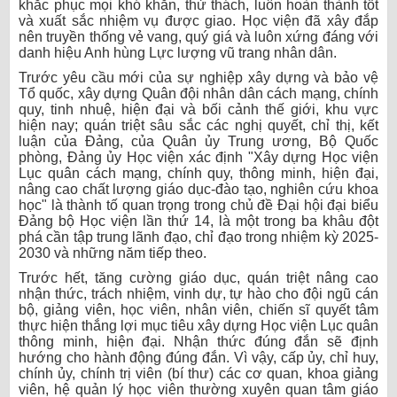
khắc phục mọi khó khăn, thử thách, luôn hoàn thành tốt
và xuất sắc nhiệm vụ được giao. Học viện đã xây đắp
nên truyền thống vẻ vang, quý giá và luôn xứng đáng với
danh hiệu Anh hùng Lực lượng vũ trang nhân dân.
Trước yêu cầu mới của sự nghiệp xây dựng và bảo vệ
Tổ quốc, xây dựng Quân đội nhân dân cách mạng, chính
quy, tinh nhuệ, hiện đại và bối cảnh thế giới, khu vực
hiện nay; quán triệt sâu sắc các nghị quyết, chỉ thị, kết
luận của Đảng, của Quân ủy Trung ương, Bộ Quốc
phòng, Đảng ủy Học viện xác định "Xây dựng Học viện
Lục quân cách mạng, chính quy, thông minh, hiện đại,
nâng cao chất lượng giáo dục-đào tạo, nghiên cứu khoa
học" là thành tố quan trọng trong chủ đề Đại hội đại biểu
Đảng bộ Học viện lần thứ 14, là một trong ba khâu đột
phá cần tập trung lãnh đạo, chỉ đạo trong nhiệm kỳ 2025-
2030 và những năm tiếp theo.
Trước hết, tăng cường giáo dục, quán triệt nâng cao
nhận thức, trách nhiệm, vinh dự, tự hào cho đội ngũ cán
bộ, giảng viên, học viên, nhân viên, chiến sĩ quyết tâm
thực hiện thắng lợi mục tiêu xây dựng Học viện Lục quân
thông minh, hiện đại. Nhận thức đúng đắn sẽ định
hướng cho hành động đúng đắn. Vì vậy, cấp ủy, chỉ huy,
chính ủy, chính trị viên (bí thư) các cơ quan, khoa giảng
viên, hệ quản lý học viên thường xuyên quan tâm giáo