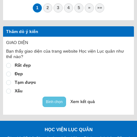
1
2
3
4
5
»
»»
Thăm dò ý kiến
GIAO DIỆN
Bạn thấy giao diện của trang website Học viện Lục quân như
thế nào?
Rất đẹp
Đẹp
Tạm được
Xấu
Xem kết quả
Bình chọn
HỌC VIỆN LỤC QUÂN