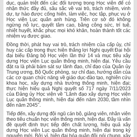
dục, quán triệt đến các đối tượng trong Học viện để có
nhận thức đầy đủ, sâu sắc về vai trò, trách nhiệm, vinh
dự, tự hào được cống hiến, làm việc, học tập, phục vụ ở
Học viện Lục quân anh hùng. Trên cơ sở đó không
ngừng nỗ lực, quyết tâm cao, bằng công sức, trí tuệ,
nhiệt huyết, khắc phục mọi khó khăn, hoàn thành tốt các
nhiệm vụ được giao.
Đồng thời, phát huy vai trò, trách nhiệm của cấp ủy, chỉ
huy các cấp trong thực hiện thắng lợi Nghị quyết Đại hội
đại biểu Đảng bộ Học viện lần thứ 14 và mục tiêu xây
dựng Học viện Lục quân thông minh, hiện đại. Yêu cầu
đặt ra là phải bám sát sự lãnh đạo, chỉ đạo của Quân ủy
Trung ương, Bộ Quốc phòng, sự chỉ đạo, hướng dẫn của
các cơ quan chức năng về giáo dục-đào tạo, nghiên cứu
khoa học, xây dựng nhà trường thông minh, hiện đại;
thực hiện hiệu quả Nghị quyết số 717 ngày 7/11/2023
của Đảng ủy Học viện về "Lãnh đạo xây dựng Học viện
Lục quân thông minh, hiện đại đến năm 2030, tầm nhìn
đến năm 2045".
Tiếp đến, xây dựng đội ngũ cán bộ, giảng viên, nhân viên
theo tiêu chuẩn học viện thông minh, hiện đại. Đây là vấn
đề quyết định trực tiếp đến chất lượng, hiệu quả xây
dựng Học viện Lục quân thông minh, hiện đại trong kỷ
nguyên mới. Bởi vì, hiện đại hóa quân đội nói chung, xây