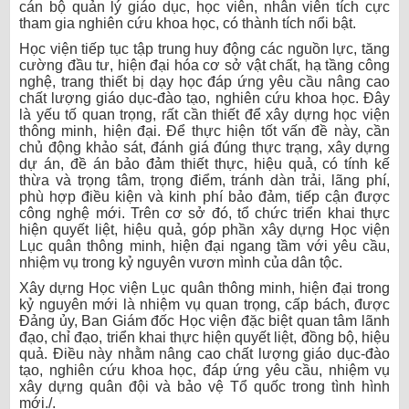
cán bộ quản lý giáo dục, học viên, nhân viên tích cực
tham gia nghiên cứu khoa học, có thành tích nổi bật.
Học viện tiếp tục tập trung huy động các nguồn lực, tăng
cường đầu tư, hiện đại hóa cơ sở vật chất, hạ tầng công
nghệ, trang thiết bị dạy học đáp ứng yêu cầu nâng cao
chất lượng giáo dục-đào tạo, nghiên cứu khoa học. Đây
là yếu tố quan trọng, rất cần thiết để xây dựng học viện
thông minh, hiện đại. Để thực hiện tốt vấn đề này, cần
chủ động khảo sát, đánh giá đúng thực trạng, xây dựng
dự án, đề án bảo đảm thiết thực, hiệu quả, có tính kế
thừa và trọng tâm, trọng điểm, tránh dàn trải, lãng phí,
phù hợp điều kiện và kinh phí bảo đảm, tiếp cận được
công nghệ mới. Trên cơ sở đó, tổ chức triển khai thực
hiện quyết liệt, hiệu quả, góp phần xây dựng Học viện
Lục quân thông minh, hiện đại ngang tầm với yêu cầu,
nhiệm vụ trong kỷ nguyên vươn mình của dân tộc.
Xây dựng Học viện Lục quân thông minh, hiện đại trong
kỷ nguyên mới là nhiệm vụ quan trọng, cấp bách, được
Đảng ủy, Ban Giám đốc Học viện đặc biệt quan tâm lãnh
đạo, chỉ đạo, triển khai thực hiện quyết liệt, đồng bộ, hiệu
quả. Điều này nhằm nâng cao chất lượng giáo dục-đào
tạo, nghiên cứu khoa học, đáp ứng yêu cầu, nhiệm vụ
xây dựng quân đội và bảo vệ Tổ quốc trong tình hình
mới./.