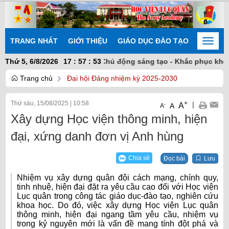
TRANG NHẤT
GIỚI THIỆU
GIÁO DỤC ĐÀO TẠO
NGHIÊN
Toggle
naviga
ng - Đoàn kết nhất trí - Chủ động sáng tạo - Khắc phục khó khă
Thứ 5, 6/8/2026
17
:
57
:
53
Trang chủ
Đại hội Đảng nhiệm kỳ 2025-2030
Thứ sáu, 15/08/2025
|
10:58
+
|
A
-
A
A
Xây dựng Học viện thông minh, hiện
đại, xứng danh đơn vị Anh hùng
Chia sẻ
Đọc bài
Lưu
Nhiệm vụ xây dựng quân đội cách mạng, chính quy,
tinh nhuệ, hiện đại đặt ra yêu cầu cao đối với Học viện
Lục quân trong công tác giáo dục-đào tạo, nghiên cứu
khoa học. Do đó, việc xây dựng Học viện Lục quân
thông minh, hiện đại ngang tầm yêu cầu, nhiệm vụ
trong kỷ nguyên mới là vấn đề mang tính đột phá và