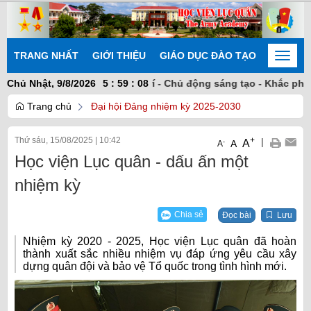
TRANG NHẤT
GIỚI THIỆU
GIÁO DỤC ĐÀO TẠO
NGHIÊN
Toggle
naviga
 vàng - Đoàn kết nhất trí - Chủ động sáng tạo - Khắc phục khó 
Chủ Nhật, 9/8/2026
5
:
59
:
08
Trang chủ
Đại hội Đảng nhiệm kỳ 2025-2030
Thứ sáu, 15/08/2025
|
10:42
+
|
A
-
A
A
Học viện Lục quân - dấu ấn một
nhiệm kỳ
Chia sẻ
Đọc bài
Lưu
Nhiệm kỳ 2020 - 2025, Học viện Lục quân đã hoàn
thành xuất sắc nhiều nhiệm vụ đáp ứng yêu cầu xây
dựng quân đội và bảo vệ Tổ quốc trong tình hình mới.