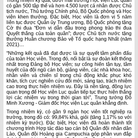
Trong nhiệm kỳ qua, dưới mái trường Học viện Lục quân
có gần 500 tập thể và hơn 4.500 lượt cá nhân được Chủ
tịch nước, Thủ tướng Chính phủ, Bộ Quốc phòng và Học
viện khen thưởng. Đặc biệt, Học viện là đơn vị 5 năm
liên tục được Quân ủy Trung ương, Bộ Quốc phòng tặng
Cờ thi đua “Đơn vị dẫn đầu trong phong trào thi đua
Quyết thắng của toàn quân”; được Chủ tịch nước tặng
thưởng Huân chương Bảo vệ Tổ quốc hạng Nhất (năm
2021)…
“Những kết quả đã đạt được là sự quyết tâm phấn đấu
của toàn Học viện. Trong đó, nổi bật là sự đoàn kết thống
nhất trong Đảng bộ Học viện; sự cống hiến tận tụy, tâm
huyết của đội ngũ cán bộ, giảng viên, các nhà khoa học,
nhân viên và chiến sĩ trong chủ động khắc phục khó
khăn, tích cực nghiên cứu đổi mới, sáng tạo, trách nhiệm
cao trong thực hiện nhiệm vụ. Đây là nền tảng, động lực
quan trọng để Học viện Lục quân tiếp tục thực hiện thắng
lợi các nhiệm vụ trong thời gian tới”, Trung tướng Đỗ
Minh Xương - Giám đốc Học viện Lục quân khẳng định.
Trong nhiệm kỳ, có gần 9 ngàn học viên tốt nghiệp ra
trường, trong đó có: 99,84% khá, giỏi (tăng 1,17% so với
nhiệm kỳ trước). Đặc biệt, Học viện đã hoàn thành tốt
chương trình Hợp tác đào tạo cán bộ Quân đội nhân dân
Lào, Quân đội Hoàng gia Campuchia góp phần vun đắp