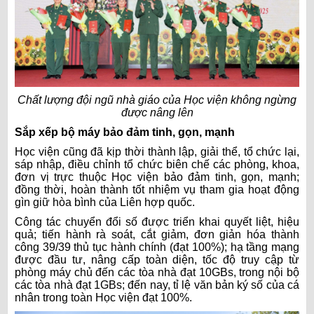
Chất lượng đội ngũ nhà giáo của Học viện không ngừng
được nâng lên
Sắp xếp bộ máy bảo đảm tinh, gọn, mạnh
Học viện cũng đã kịp thời thành lập, giải thể, tổ chức lại,
sáp nhập, điều chỉnh tổ chức biên chế các phòng, khoa,
đơn vị trực thuộc Học viện bảo đảm tinh, gọn, mạnh;
đồng thời, hoàn thành tốt nhiệm vụ tham gia hoạt động
gìn giữ hòa bình của Liên hợp quốc.
Công tác chuyển đổi số được triển khai quyết liệt, hiệu
quả; tiến hành rà soát, cắt giảm, đơn giản hóa thành
công 39/39 thủ tục hành chính (đạt 100%); hạ tầng mạng
được đầu tư, nâng cấp toàn diện, tốc độ truy cập từ
phòng máy chủ đến các tòa nhà đạt 10GBs, trong nội bộ
các tòa nhà đạt 1GBs; đến nay, tỉ lệ văn bản ký số của cá
nhân trong toàn Học viện đạt 100%.