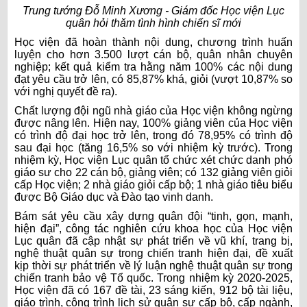
Trung tướng Đỗ Minh Xương - Giám đốc Học viện Lục
quân hỏi thăm tình hình chiến sĩ mới
Học viện đã hoàn thành nội dung, chương trình huấn
luyện cho hơn 3.500 lượt cán bộ, quân nhân chuyên
nghiệp; kết quả kiểm tra hằng năm 100% các nội dung
đạt yêu cầu trở lên, có 85,87% khá, giỏi (vượt 10,87% so
với nghị quyết đề ra).
Chất lượng đội ngũ nhà giáo của Học viện không ngừng
được nâng lên. Hiện nay, 100% giảng viên của Học viện
có trình độ đại học trở lên, trong đó 78,95% có trình độ
sau đại học (tăng 16,5% so với nhiệm kỳ trước). Trong
nhiệm kỳ, Học viện Lục quân tổ chức xét chức danh phó
giáo sư cho 22 cán bộ, giảng viên; có 132 giảng viên giỏi
cấp Học viện; 2 nhà giáo giỏi cấp bộ; 1 nhà giáo tiêu biểu
được Bộ Giáo dục và Đào tạo vinh danh.
Bám sát yêu cầu xây dựng quân đội “tinh, gọn, mạnh,
hiện đại”, công tác nghiên cứu khoa học của Học viện
Lục quân đã cập nhật sự phát triển về vũ khí, trang bị,
nghệ thuật quân sự trong chiến tranh hiện đại, đề xuất
kịp thời sự phát triển về lý luận nghệ thuật quân sự trong
chiến tranh bảo vệ Tổ quốc. Trong nhiệm kỳ 2020-2025,
Học viện đã có 167 đề tài, 23 sáng kiến, 912 bộ tài liệu,
giáo trình, công trình lịch sử quân sự cấp bộ, cấp ngành,