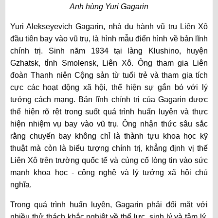
Anh hùng Yuri Gagarin
Yuri Alekseyevich Gagarin, nhà du hành vũ trụ Liên Xô
đầu tiên bay vào vũ trụ, là hình mẫu điển hình về bản lĩnh
chính trị. Sinh năm 1934 tại làng Klushino, huyện
Gzhatsk, tỉnh Smolensk, Liên Xô. Ông tham gia Liên
đoàn Thanh niên Cộng sản từ tuổi trẻ và tham gia tích
cực các hoạt động xã hội, thể hiện sự gắn bó với lý
tưởng cách mạng. Bản lĩnh chính trị của Gagarin được
thể hiện rõ rệt trong suốt quá trình huấn luyện và thực
hiện nhiệm vụ bay vào vũ trụ. Ông nhận thức sâu sắc
rằng chuyến bay không chỉ là thành tựu khoa học kỹ
thuật mà còn là biểu tượng chính trị, khẳng định vị thế
Liên Xô trên trường quốc tế và củng cố lòng tin vào sức
mạnh khoa học - công nghệ và lý tưởng xã hội chủ
nghĩa.
Trong quá trình huấn luyện, Gagarin phải đối mặt với
nhiều thử thách khắc nghiệt về thể lực, sinh lý và tâm lý.