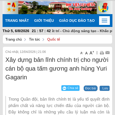
TRANG NHẤT
GIỚI THIỆU
GIÁO DỤC ĐÀO TẠO
NGHIÊN
Toggle
naviga
ững vàng - Đoàn kết nhất trí - Chủ động sáng tạo - Khắc phục k
Thứ 5, 6/8/2026
21
:
57
:
43
Trang chủ
Tin tức
Quốc tế
Chủ nhật, 12/04/2026
|
21:06
+
|
A
-
A
A
Xây dựng bản lĩnh chính trị cho người
cán bộ qua tấm gương anh hùng Yuri
Gagarin
Chia sẻ
Đọc bài
Lưu
Trong Quân đội, bản lĩnh chính trị là yếu tố quyết định
phẩm chất và năng lực chiến đấu của người cán bộ.
Đây không chỉ là những yêu cầu lý luận mà còn là