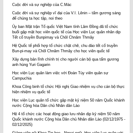
Cuộc đời và sự nghiệp của C.Mác
Cuộc đời và sự nghiệp vĩ đại của V.I. Lênin – tấm gương sáng
để chúng ta học tập, noi theo
Ủy ban Mặt trận Tổ quốc Việt Nam tỉnh Lâm Đồng đã tổ chức
buổi gặp mặt học viên quốc tế của Học viện Lục quân nhân dịp
Tết cổ truyền Bunpimay và Chôl Chnăm Thmây
Hệ Quốc tế phối hợp tổ chức chặt chẽ, chu đáo tết cổ truyền
Bun-pi-may và Chôl Chnăm Thmây cho học viên quốc tế
Xây dựng bản lĩnh chính trị cho người cán bộ qua tấm gương
anh hùng Yuri Gagarin
Học viện Lục quân làm việc với Đoàn Tùy viên quân sự
Campuchia
Khoa Công binh tổ chức Hội nghị Giao nhiệm vụ cho cán bộ thực
hiện nhiệm vụ quốc tế
Học viện Lục quân tổ chức gặp mặt kỷ niệm 50 năm Quốc khánh
nước Cộng hòa Dân chủ Nhân dân Lào
Hệ 4 tổ chức các hoạt động giao lưu nhân dịp kỷ niệm 50 năm
Quốc khánh nước Cộng hòa Dân chủ Nhân dân Lào (02/12/1975 -
02/12/2025)
Giảng viên nữ Khoa Tin học - Ngoại ngữ, Học viện Lục quân với