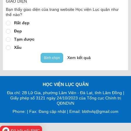
GIAO DIỆN
Bạn thấy giao diện của trang website Học viện Lục quân như
thế nào?
Rất đẹp
Đẹp
Tạm được
Xấu
Xem kết quả
Bình chọn
HỌC VIỆN LỤC QUÂN
Địa chỉ: 2B Lữ Gia, phường Lâm Viên - Đà Lạt, tỉnh Lâm Đồng |
Giấy phép số 3121 ngày 24/10/2023 của Tổng cục Chính trị
QĐNDVN
Phone: | Fax: Đang cập nhật | Email: bbthvlq@gmail.com
Đã kết nối EMC