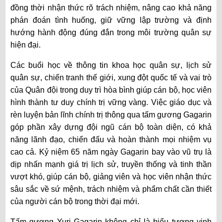
đồng thời nhận thức rõ trách nhiệm, nâng cao khả năng
phán đoán tình huống, giữ vững lập trường và định
hướng hành động đúng đắn trong môi trường quân sự
hiện đại.
Các buổi học về thông tin khoa học quân sự, lịch sử
quân sự, chiến tranh thế giới, xung đột quốc tế và vai trò
của Quân đội trong duy trì hòa bình giúp cán bộ, học viên
hình thành tư duy chính trị vững vàng. Việc giáo dục và
rèn luyện bản lĩnh chính trị thông qua tấm gương Gagarin
góp phần xây dựng đội ngũ cán bộ toàn diện, có khả
năng lãnh đạo, chiến đấu và hoàn thành mọi nhiệm vụ
cao cả. Kỷ niệm 65 năm ngày Gagarin bay vào vũ trụ là
dịp nhấn mạnh giá trị lịch sử, truyền thống và tinh thần
vượt khó, giúp cán bộ, giảng viên và học viên nhận thức
sâu sắc về sứ mệnh, trách nhiệm và phẩm chất cần thiết
của người cán bộ trong thời đại mới.
Tấm gương Yuri Gagarin không chỉ là biểu tượng vinh