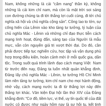
Nam, không những là cái “cẩm nang” thần kỳ, không
những là cái kim chỉ nam, mà còn là mặt trời soi sáng
con đường chúng ta đi tới thắng lợi cuối cùng, đi tới chủ
nghĩa xã hội và chủ nghĩa cộng sản”. Công lao to lớn, sự
cống hiến của Lênin vào kho tàng tư tưởng, lý luận của
chủ nghĩa Mác - Lênin và những chỉ đạo thực tiễn cách
mạng linh hoạt, đúng đắn, sáng tạo của Người là mẫu
mực, vẫn còn nguyên giá trị vượt thời đại. Do đó, cần
phải được tiếp tục nghiên cứu, học tập và vận dụng phù
hợp trong điều kiện, hoàn cảnh mới ở mỗi quốc gia, dân
tộc. Trong suốt quá trình lãnh đạo cách mạng Việt Nam
từ trước đến nay, Đảng ta luôn nhất quán khẳng định,
Đảng lấy chủ nghĩa Mác - Lênin, tư tưởng Hồ Chí Minh
làm nền tảng tư tưởng, kim chỉ nam cho mọi hành động,
nhờ vậy, cách mạng nước ta đi từ thắng lợi này đến
thắng lợi khác. Văn kiện Đại hội lần thứ XIV của Đảng
khẳng định: “Cơ đồ, tiềm lực, vị thế, uy tín quốc tế của đất
nước có được như ngày hôm nay là sự hội tụ, kết tinh