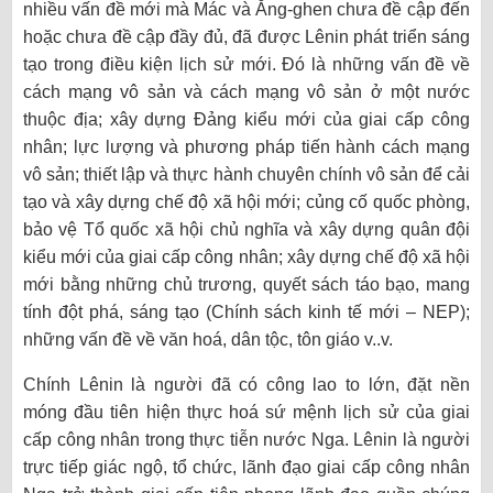
nhiều vấn đề mới mà Mác và Ăng-ghen chưa đề cập đến
hoặc chưa đề cập đầy đủ, đã được Lênin phát triển sáng
tạo trong điều kiện lịch sử mới. Đó là những vấn đề về
cách mạng vô sản và cách mạng vô sản ở một nước
thuộc địa; xây dựng Đảng kiểu mới của giai cấp công
nhân; lực lượng và phương pháp tiến hành cách mạng
vô sản; thiết lập và thực hành chuyên chính vô sản để cải
tạo và xây dựng chế độ xã hội mới; củng cố quốc phòng,
bảo vệ Tổ quốc xã hội chủ nghĩa và xây dựng quân đội
kiểu mới của giai cấp công nhân; xây dựng chế độ xã hội
mới bằng những chủ trương, quyết sách táo bạo, mang
tính đột phá, sáng tạo (Chính sách kinh tế mới – NEP);
những vấn đề về văn hoá, dân tộc, tôn giáo v..v.
Chính Lênin là người đã có công lao to lớn, đặt nền
móng đầu tiên hiện thực hoá sứ mệnh lịch sử của giai
cấp công nhân trong thực tiễn nước Nga. Lênin là người
trực tiếp giác ngộ, tổ chức, lãnh đạo giai cấp công nhân