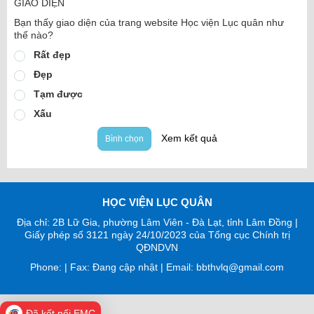
GIAO DIỆN
Bạn thấy giao diện của trang website Học viện Lục quân như
thế nào?
Rất đẹp
Đẹp
Tạm được
Xấu
Xem kết quả
Bình chọn
HỌC VIỆN LỤC QUÂN
Địa chỉ: 2B Lữ Gia, phường Lâm Viên - Đà Lạt, tỉnh Lâm Đồng |
Giấy phép số 3121 ngày 24/10/2023 của Tổng cục Chính trị
QĐNDVN
Phone: | Fax: Đang cập nhật | Email: bbthvlq@gmail.com
Đã kết nối EMC