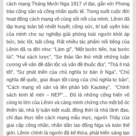
cách mạng Tháng Mười Nga 1917 vĩ đại, gắn với Phong
trào cộng sản và công nhân quốc tế. Trong suốt cuộc đời
hoạt động cách mạng vô cùng sôi nổi của mình, Lênin đã
tập trung toàn bộ nhiệt huyết, công sức, trí tuệ uyên bác
của mình cho sự nghiệp giải phóng loài người khỏi áp
bức, bóc lột, bất công. Rất nhiều tác phẩm nổi tiếng của
Lênin đã ra đời như: “Làm gì”, “Một bước tiến, hai bước
lùi”, “Hai sách lược”, “Sơ thảo lần thứ nhất những luận
cương về vấn đề dân tộc và vấn đề thuộc địa”, “Thà ít mà
tốt”, “Sự phát triển của chủ nghĩa tư bản ở Nga”, “Chủ
nghĩa đế quốc, giai đoạn tột cùng của chủ nghĩa tư bản”,
“Cách mạng vô sản và tên phản bội Kautsky”, “Chính
sách kinh tế mới – NEP”… Đó là những cống hiến vô
cùng to lớn của Lênin và càng minh chứng cho một bộ óc
thiên tài, nhà lý luận kiệt xuất, đồng thời là nhà lãnh đạo,
chỉ đạo thực tiễn cách mạng mẫu mực, người Thầy của
giai cấp công nhân, nhân dân lao động Nga và toàn thế
giới. Lênin chính là người đã kế thừa, phát triển sáng tạo