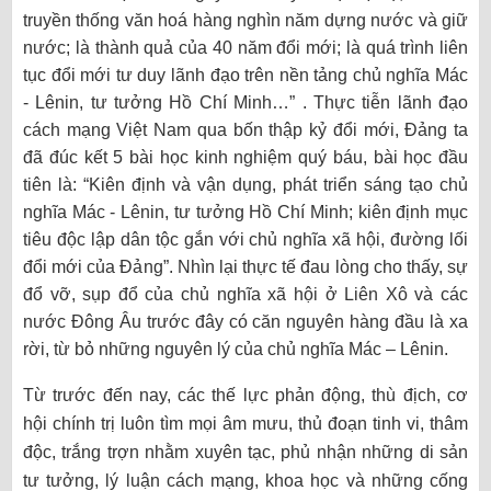
truyền thống văn hoá hàng nghìn năm dựng nước và giữ
nước; là thành quả của 40 năm đổi mới; là quá trình liên
tục đổi mới tư duy lãnh đạo trên nền tảng chủ nghĩa Mác
- Lênin, tư tưởng Hồ Chí Minh…” . Thực tiễn lãnh đạo
cách mạng Việt Nam qua bốn thập kỷ đổi mới, Đảng ta
đã đúc kết 5 bài học kinh nghiệm quý báu, bài học đầu
tiên là: “Kiên định và vận dụng, phát triển sáng tạo chủ
nghĩa Mác - Lênin, tư tưởng Hồ Chí Minh; kiên định mục
tiêu độc lập dân tộc gắn với chủ nghĩa xã hội, đường lối
đổi mới của Đảng”. Nhìn lại thực tế đau lòng cho thấy, sự
đổ vỡ, sụp đổ của chủ nghĩa xã hội ở Liên Xô và các
nước Đông Âu trước đây có căn nguyên hàng đầu là xa
rời, từ bỏ những nguyên lý của chủ nghĩa Mác – Lênin.
Từ trước đến nay, các thế lực phản động, thù địch, cơ
hội chính trị luôn tìm mọi âm mưu, thủ đoạn tinh vi, thâm
độc, trắng trợn nhằm xuyên tạc, phủ nhận những di sản
tư tưởng, lý luận cách mạng, khoa học và những cống