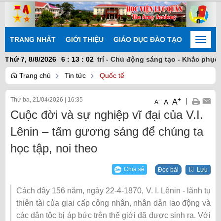
TRANG NHẤT
GIỚI THIỆU
GIÁO DỤC ĐÀO TẠO
NGHIÊN
Toggle
naviga
 vàng - Đoàn kết nhất trí - Chủ động sáng tạo - Khắc phục khó k
Thứ 7, 8/8/2026
6
:
13
:
02
Trang chủ
Tin tức
Quốc tế
Thứ ba, 21/04/2026
|
16:35
+
|
A
-
A
A
Cuộc đời và sự nghiệp vĩ đại của V.I.
Lênin – tấm gương sáng để chúng ta
học tập, noi theo
Chia sẻ
Đọc bài
Lưu
Cách đây 156 năm, ngày 22-4-1870, V. I. Lênin - lãnh tụ
thiên tài của giai cấp công nhân, nhân dân lao động và
các dân tộc bị áp bức trên thế giới đã được sinh ra. Với