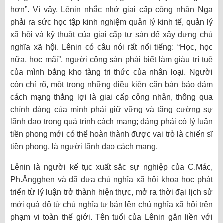
hơn”. Vì vậy, Lênin nhắc nhở giai cấp công nhân Nga
phải ra sức học tập kinh nghiệm quản lý kinh tế, quản lý
xã hội và kỹ thuật của giai cấp tư sản để xây dựng chủ
nghĩa xã hội. Lênin có câu nói rất nổi tiếng: “Học, học
nữa, học mãi”, người cộng sản phải biết làm giàu trí tuệ
của mình bằng kho tàng tri thức của nhân loại. Người
còn chỉ rõ, một trong những điều kiện căn bản bảo đảm
cách mạng thắng lợi là giai cấp công nhân, thông qua
chính đảng của mình phải giữ vững và tăng cường sự
lãnh đạo trong quá trình cách mạng; đảng phải có lý luận
tiền phong mới có thể hoàn thành được vai trò là chiến sĩ
tiền phong, là người lãnh đạo cách mạng.
Lênin là người kế tục xuất sắc sự nghiệp của C.Mác,
Ph.Ăngghen và đã đưa chủ nghĩa xã hội khoa học phát
triển từ lý luận trở thành hiện thực, mở ra thời đại lịch sử
mới quá độ từ chủ nghĩa tư bản lên chủ nghĩa xã hội trên
phạm vi toàn thế giới. Tên tuổi của Lênin gắn liền với