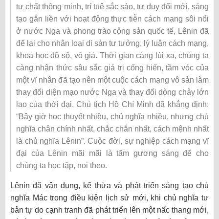
tư chất thông minh, trí tuệ sắc sảo, tư duy đổi mới, sáng
tạo gắn liền với hoạt động thực tiễn cách mạng sôi nổi
ở nước Nga và phong trào cộng sản quốc tế, Lênin đã
để lại cho nhân loại di sản tư tưởng, lý luận cách mạng,
khoa học đồ sộ, vô giá. Thời gian càng lùi xa, chúng ta
càng nhận thức sâu sắc giá trị cống hiến, tầm vóc của
một vĩ nhân đã tạo nên một cuộc cách mạng vô sản làm
thay đổi diện mạo nước Nga và thay đổi dòng chảy lớn
lao của thời đại. Chủ tịch Hồ Chí Minh đã khẳng định:
“Bây giờ học thuyết nhiều, chủ nghĩa nhiều, nhưng chủ
nghĩa chân chính nhất, chắc chắn nhất, cách mệnh nhất
là chủ nghĩa Lênin”. Cuộc đời, sự nghiệp cách mạng vĩ
đại của Lênin mãi mãi là tấm gương sáng để cho
chúng ta học tập, noi theo.
Lênin đã vận dụng, kế thừa và phát triển sáng tạo chủ
nghĩa Mác trong điều kiện lịch sử mới, khi chủ nghĩa tư
bản tự do cạnh tranh đã phát triển lên một nấc thang mới,