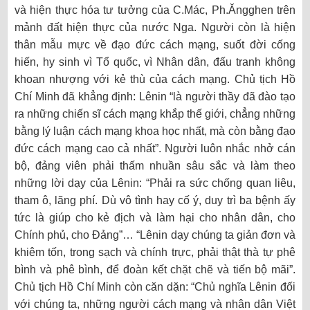
và hiện thực hóa tư tưởng của C.Mác, Ph.Ăngghen trên
mảnh đất hiện thực của nước Nga. Người còn là hiện
thân mẫu mực về đạo đức cách mạng, suốt đời cống
hiến, hy sinh vì Tổ quốc, vì Nhân dân, đấu tranh không
khoan nhượng với kẻ thù của cách mạng. Chủ tịch Hồ
Chí Minh đã khẳng định: Lênin “là người thầy đã đào tạo
ra những chiến sĩ cách mạng khắp thế giới, chẳng những
bằng lý luận cách mạng khoa học nhất, mà còn bằng đạo
đức cách mạng cao cả nhất”. Người luôn nhắc nhở cán
bộ, đảng viên phải thấm nhuần sâu sắc và làm theo
những lời dạy của Lênin: “Phải ra sức chống quan liêu,
tham ô, lãng phí. Dù vô tình hay cố ý, duy trì ba bệnh ấy
tức là giúp cho kẻ địch và làm hại cho nhân dân, cho
Chính phủ, cho Đảng”… “Lênin dạy chúng ta giản đơn và
khiêm tốn, trong sạch và chính trực, phải thật thà tự phê
bình và phê bình, để đoàn kết chặt chẽ và tiến bộ mãi”.
Chủ tịch Hồ Chí Minh còn căn dặn: “Chủ nghĩa Lênin đối
với chúng ta, những người cách mạng và nhân dân Việt