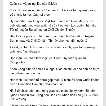
Cuộc đời và sự nghiệp của C.Mác
Cuộc đời và sự nghiệp vĩ đại của V.I. Lênin – tấm gương sáng
để chúng ta học tập, noi theo
Ủy ban Mặt trận Tổ quốc Việt Nam tỉnh Lâm Đồng đã tổ chức
buổi gặp mặt học viên quốc tế của Học viện Lục quân nhân dịp
Tết cổ truyền Bunpimay và Chôl Chnăm Thmây
Hệ Quốc tế phối hợp tổ chức chặt chẽ, chu đáo tết cổ truyền
Bun-pi-may và Chôl Chnăm Thmây cho học viên quốc tế
Xây dựng bản lĩnh chính trị cho người cán bộ qua tấm gương
anh hùng Yuri Gagarin
Học viện Lục quân làm việc với Đoàn Tùy viên quân sự
Campuchia
Khoa Công binh tổ chức Hội nghị Giao nhiệm vụ cho cán bộ thực
hiện nhiệm vụ quốc tế
Học viện Lục quân tổ chức gặp mặt kỷ niệm 50 năm Quốc khánh
nước Cộng hòa Dân chủ Nhân dân Lào
Hệ 4 tổ chức các hoạt động giao lưu nhân dịp kỷ niệm 50 năm
Quốc khánh nước Cộng hòa Dân chủ Nhân dân Lào (02/12/1975 -
02/12/2025)
Giảng viên nữ Khoa Tin học - Ngoại ngữ, Học viện Lục quân với