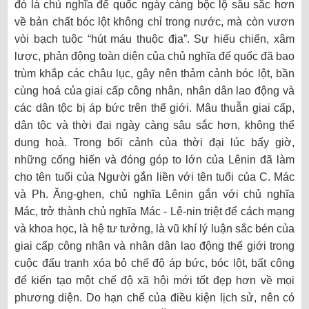
đó là chủ nghĩa đế quốc ngày càng bộc lộ sâu sắc hơn
về bản chất bóc lột không chỉ trong nước, mà còn vươn
vòi bạch tuộc “hút máu thuộc địa”. Sự hiếu chiến, xâm
lược, phản động toàn diện của chủ nghĩa đế quốc đã bao
trùm khắp các châu lục, gây nên thảm cảnh bóc lột, bần
cùng hoá của giai cấp công nhân, nhân dân lao động và
các dân tộc bị áp bức trên thế giới. Mâu thuẫn giai cấp,
dân tộc và thời đại ngày càng sâu sắc hơn, không thể
dung hoà. Trong bối cảnh của thời đại lúc bấy giờ,
những cống hiến và đóng góp to lớn của Lênin đã làm
cho tên tuổi của Người gắn liền với tên tuổi của C. Mác
và Ph. Ăng-ghen, chủ nghĩa Lênin gắn với chủ nghĩa
Mác, trở thành chủ nghĩa Mác - Lê-nin triệt để cách mạng
và khoa học, là hệ tư tưởng, là vũ khí lý luận sắc bén của
giai cấp công nhân và nhân dân lao động thế giới trong
cuộc đấu tranh xóa bỏ chế độ áp bức, bóc lột, bất công
để kiến tạo một chế độ xã hội mới tốt đẹp hơn về mọi
phương diện. Do hạn chế của điều kiện lịch sử, nên có