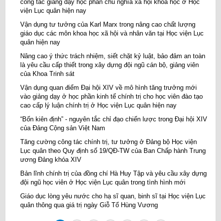
công tác giảng dạy học phần chủ nghĩa xã hội khoa học ở Học
viện Lục quân hiện nay
Vận dụng tư tưởng của Karl Marx trong nâng cao chất lượng
giáo dục các môn khoa học xã hội và nhân văn tại Học viện Lục
quân hiện nay
Nâng cao ý thức trách nhiệm, siết chặt kỷ luật, bảo đảm an toàn
là yêu cầu cấp thiết trong xây dựng đội ngũ cán bộ, giảng viên
của Khoa Trinh sát
Vận dụng quan điểm Đại hội XIV về mô hình tăng trưởng mới
vào giảng dạy ở học phần kinh tế chính trị cho học viên đào tạo
cao cấp lý luận chính trị ở Học viện Lục quân hiện nay
“Bốn kiên định” - nguyên tắc chỉ đạo chiến lược trong Đại hội XIV
của Đảng Cộng sản Việt Nam
Tăng cường công tác chính trị, tư tưởng ở Đảng bộ Học viện
Lục quân theo Quy định số 19/QĐ-TW của Ban Chấp hành Trung
ương Đảng khóa XIV
Bản lĩnh chính trị của đồng chí Hà Huy Tập và yêu cầu xây dựng
đội ngũ học viên ở Học viện Lục quân trong tình hình mới
Giáo dục lòng yêu nước cho hạ sĩ quan, binh sĩ tại Học viện Lục
quân thông qua giá trị ngày Giỗ Tổ Hùng Vương