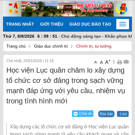
TRANG NHẤT
GIỚI THIỆU
GIÁO DỤC ĐÀO TẠO
NGHIÊN
Toggle
naviga
g - Đoàn kết nhất trí - Chủ động sáng tạo - Khắc phục khó khăn
Thứ 7, 8/8/2026
6
:
09
:
52
Trang chủ
Giáo dục chính trị
Chính trị, tư tưởng
Chủ nhật, 25/01/2026
|
11:19
+
|
A
-
A
A
Học viện Lục quân chăm lo xây dựng
tổ chức cơ sở đảng trong sạch vững
mạnh đáp ứng với yêu cầu, nhiệm vụ
trong tình hình mới
Chia sẻ
Đọc bài
Lưu
Xây dựng các tổ chức cơ sở đảng ở Học viện Lục quân
trong sạch vững mạnh là yêu cầu khách quan và cấp