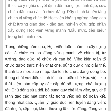
thiết, có ý nghĩa quyết định đến năng lực lãnh đạo, sức
chiến đấu của các tổ chức đảng. Đây chính là nền tảng
chính trị vững chắc để Học viện không ngừng nâng cao
chất lượng giáo dục - đào tạo, nghiên cứu, góp phần
xây dựng Học viện vững mạnh “Mẫu mực, tiêu biểu”
trong tình hình mới.
Trong những năm qua, Học viện luôn chăm lo xây dựng
các tổ chức cơ sở đảng vững mạnh về chính trị, tư
tưởng, đạo đức, tổ chức và cán bộ. Việc kiện toàn tổ
chức được thực hiện chặt chẽ, đúng quy định; giải thể,
thành lập mới, sáp nhập, đổi tên tổ chức đảng đồng bộ,
thống nhất với điều chỉnh tổ chức, biên chế Học viện; kịp
thời kiện toàn cấp ủy các cấp đủ số lượng, chất lượng
tốt. Chủ động sửa đổi, bổ sung quy chế làm việc, quy chế
lãnh đạo các mặt công tác trọng yếu; nội bộ đoàn kết,
thống nhất cao. Quản lý, giáo dục, rèn luyện đảng viên;
đánh giá, xếp loại, khen thưởng tổ chức đảng, đảng viên