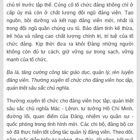
chủ trì trước tập thể. Củng cố tổ chức đảng không chỉ ở
cấp ủy mà còn ở chất lượng đội ngũ đảng viên. Tạo
nguồn, bồi dưỡng và kết nạp đảng viên mới, nhất là
trong đội ngũ quần chúng ưu tú. Bảo đảm tính kế thừa,
trẻ hóa và nâng cao chất lượng chính trị, trí tuệ của tổ
chức đảng. Kịp thời đưa ra khỏi Đảng những người
không còn đủ tư cách, giữ vững sự trong sạch, vững
mạnh của tổ chức.
Ba là, tăng cường công tác giáo dục, quản lý, rèn luyện
đảng viên. Thường xuyên tổ chức cho đảng viên học tập,
quán triệt sâu sắc chủ nghĩa.
Thường xuyên tổ chức cho đảng viên học tập, quán triệt
sâu sắc chủ nghĩa Mác - Lênin, tư tưởng Hồ Chí Minh,
đường lối, quan điểm của Đảng, nhiệm vụ quân sự -
quốc phòng trong tình hình mới. Các chi bộ, đảng bộ cơ
sở đã thực hiện tốt công tác quản lý đảng viên. Theo dõi,
nắm chắc diễn biến tư tưởng, đạo đức, lối sống, kết quả