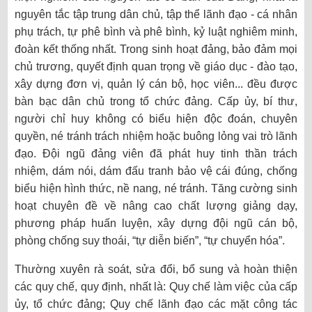
nguyên tắc tập trung dân chủ, tập thể lãnh đạo - cá nhân
phụ trách, tự phê bình và phê bình, kỷ luật nghiêm minh,
đoàn kết thống nhất. Trong sinh hoạt đảng, bảo đảm mọi
chủ trương, quyết định quan trọng về giáo dục - đào tạo,
xây dựng đơn vị, quản lý cán bộ, học viên... đều được
bàn bạc dân chủ trong tổ chức đảng. Cấp ủy, bí thư,
người chỉ huy không có biểu hiện độc đoán, chuyên
quyền, né tránh trách nhiệm hoặc buông lỏng vai trò lãnh
đạo. Đội ngũ đảng viên đã phát huy tinh thần trách
nhiệm, dám nói, dám đấu tranh bảo vệ cái đúng, chống
biểu hiện hình thức, nề nang, né tránh. Tăng cường sinh
hoạt chuyên đề về nâng cao chất lượng giảng dạy,
phương pháp huấn luyện, xây dựng đội ngũ cán bộ,
phòng chống suy thoái, “tự diễn biến”, “tự chuyển hóa”.
Thường xuyên rà soát, sửa đổi, bổ sung và hoàn thiện
các quy chế, quy định, nhất là: Quy chế làm việc của cấp
ủy, tổ chức đảng; Quy chế lãnh đạo các mặt công tác