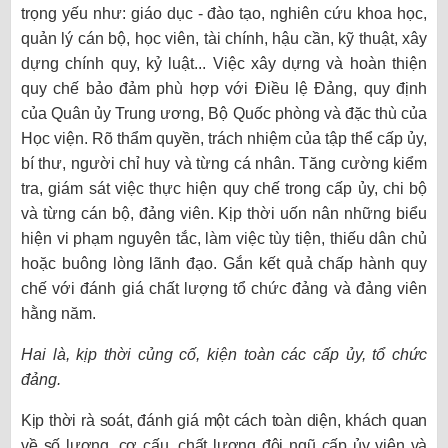
trọng yếu như: giáo dục - đào tạo, nghiên cứu khoa học,
quản lý cán bộ, học viên, tài chính, hậu cần, kỹ thuật, xây
dựng chính quy, kỷ luật... Việc xây dựng và hoàn thiện
quy chế bảo đảm phù hợp với Điều lệ Đảng, quy định
của Quân ủy Trung ương, Bộ Quốc phòng và đặc thù của
Học viện. Rõ thẩm quyền, trách nhiệm của tập thể cấp ủy,
bí thư, người chỉ huy và từng cá nhân. Tăng cường kiểm
tra, giám sát việc thực hiện quy chế trong cấp ủy, chi bộ
và từng cán bộ, đảng viên. Kịp thời uốn nân những biểu
hiện vi phạm nguyên tắc, làm việc tùy tiện, thiếu dân chủ
hoặc buông lòng lãnh đạo. Gắn kết quả chấp hành quy
chế với đánh giá chất lượng tổ chức đảng và đảng viên
hằng năm.
Hai là, kịp thời củng cố, kiện toàn các cấp ủy, tổ chức
đảng.
Kịp thời rà soát, đánh giá một cách toàn diện, khách quan
về số lượng, cơ cấu, chất lượng đội ngũ cấp ủy viên và