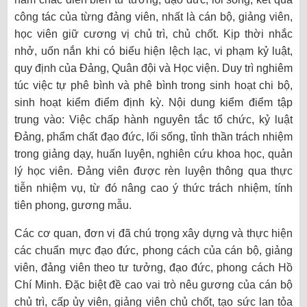
công tác của từng đảng viên, nhất là cán bộ, giảng viên,
học viên giữ cương vị chủ trì, chủ chốt. Kịp thời nhắc
nhở, uốn nắn khi có biểu hiện lệch lạc, vi phạm kỷ luật,
quy định của Đảng, Quân đội và Học viện. Duy trì nghiêm
túc việc tự phê bình và phê bình trong sinh hoạt chi bộ,
sinh hoạt kiểm điểm định kỳ. Nội dung kiểm điểm tập
trung vào: Việc chấp hành nguyên tắc tổ chức, kỷ luật
Đảng, phẩm chất đạo đức, lối sống, tỉnh thần trách nhiệm
trong giảng dạy, huấn luyện, nghiên cứu khoa học, quản
lý học viên. Đảng viên được rèn luyện thông qua thực
tiễn nhiệm vụ, từ đó nâng cao ý thức trách nhiệm, tính
tiên phong, gương mẫu.
Các cơ quan, đơn vị đã chú trọng xây dựng và thực hiện
các chuẩn mực đạo đức, phong cách của cán bộ, giảng
viên, đảng viên theo tư tưởng, đạo đức, phong cách Hồ
Chí Minh. Đặc biệt đề cao vai trò nêu gương của cán bộ
chủ trì, cấp ủy viên, giảng viên chủ chốt, tạo sức lan tỏa