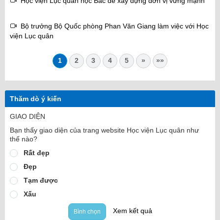
Học viện Lục quân học Bác để xây dựng đơn vị vững mạnh
Bộ trưởng Bộ Quốc phòng Phan Văn Giang làm việc với Học
viện Lục quân
1
2
3
4
5
»
»»
Thăm dò ý kiến
GIAO DIỆN
Bạn thấy giao diện của trang website Học viện Lục quân như
thế nào?
Rất đẹp
Đẹp
Tạm được
Xấu
Xem kết quả
Bình chọn