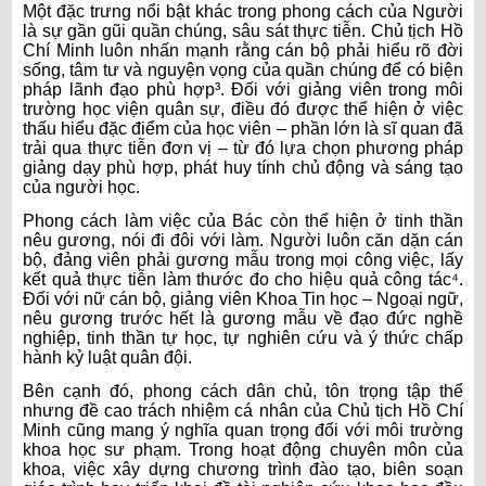
Một đặc trưng nổi bật khác trong phong cách của Người
là sự gần gũi quần chúng, sâu sát thực tiễn. Chủ tịch Hồ
Chí Minh luôn nhấn mạnh rằng cán bộ phải hiểu rõ đời
sống, tâm tư và nguyện vọng của quần chúng để có biện
pháp lãnh đạo phù hợp³. Đối với giảng viên trong môi
trường học viện quân sự, điều đó được thể hiện ở việc
thấu hiểu đặc điểm của học viên – phần lớn là sĩ quan đã
trải qua thực tiễn đơn vị – từ đó lựa chọn phương pháp
giảng dạy phù hợp, phát huy tính chủ động và sáng tạo
của người học.
Phong cách làm việc của Bác còn thể hiện ở tinh thần
nêu gương, nói đi đôi với làm. Người luôn căn dặn cán
bộ, đảng viên phải gương mẫu trong mọi công việc, lấy
kết quả thực tiễn làm thước đo cho hiệu quả công tác⁴.
Đối với nữ cán bộ, giảng viên Khoa Tin học – Ngoại ngữ,
nêu gương trước hết là gương mẫu về đạo đức nghề
nghiệp, tinh thần tự học, tự nghiên cứu và ý thức chấp
hành kỷ luật quân đội.
Bên cạnh đó, phong cách dân chủ, tôn trọng tập thể
nhưng đề cao trách nhiệm cá nhân của Chủ tịch Hồ Chí
Minh cũng mang ý nghĩa quan trọng đối với môi trường
khoa học sư phạm. Trong hoạt động chuyên môn của
khoa, việc xây dựng chương trình đào tạo, biên soạn