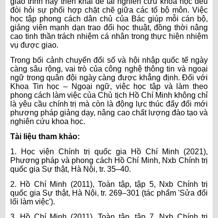
giáo trình hay triển khai đề tài nghiên cứu khoa học đều
đòi hỏi sự phối hợp chặt chẽ giữa các tổ bộ môn. Việc
học tập phong cách dân chủ của Bác giúp mỗi cán bộ,
giảng viên mạnh dạn trao đổi học thuật, đồng thời nâng
cao tinh thần trách nhiệm cá nhân trong thực hiện nhiệm
vụ được giao.
Trong bối cảnh chuyển đổi số và hội nhập quốc tế ngày
càng sâu rộng, vai trò của công nghệ thông tin và ngoại
ngữ trong quân đội ngày càng được khẳng định. Đối với
Khoa Tin học – Ngoại ngữ, việc học tập và làm theo
phong cách làm việc của Chủ tịch Hồ Chí Minh không chỉ
là yêu cầu chính trị mà còn là động lực thúc đẩy đổi mới
phương pháp giảng dạy, nâng cao chất lượng đào tạo và
nghiên cứu khoa học.
Tài liệu tham khảo:
1. Học viện Chính trị quốc gia Hồ Chí Minh (2021),
Phương pháp và phong cách Hồ Chí Minh, Nxb Chính trị
quốc gia Sự thật, Hà Nội, tr. 35–40.
2. Hồ Chí Minh (2011), Toàn tập, tập 5, Nxb Chính trị
quốc gia Sự thật, Hà Nội, tr. 269–301 (tác phẩm 'Sửa đổi
lối làm việc').
3. Hồ Chí Minh (2011), Toàn tập, tập 7, Nxb Chính trị