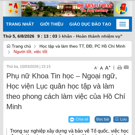
TRANG NHẤT
GIỚI THIỆU
GIÁO DỤC ĐÀO TẠO
NGHIÊN
Toggle
naviga
sáng tạo - Khắc phục khó khăn - Hoàn thành nhiệm vụ"
Thứ 5, 6/8/2026
9
:
13
:
03
Trang chủ
Học tập và làm theo TT, ĐĐ, PC Hồ Chí Minh
Người tốt, việc tốt
Thứ ba, 10/03/2026
|
15:15
+
|
A
-
A
A
Phụ nữ Khoa Tin học – Ngoại ngữ,
Học viện Lục quân học tập và làm
theo phong cách làm việc của Hồ Chí
Minh
Chia sẻ
Đọc bài
Lưu
Trong sự nghiệp xây dựng và bảo vệ Tổ quốc, việc học