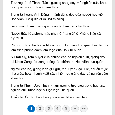
Thượng tá Lê Thanh Tân - gương sáng say mê nghiên cứu khoa
học quân sự ở Khoa Chiến thuật
Trung tá Hoàng Anh Dũng – hành động đẹp của người học viên
Học viện Lục quân giữa đời thường
Sáng mãi phẩm chất người cán bộ hậu cần - kỹ thuật
Người thắp lửa phong trào phụ nữ “hai giỏi” ở Phòng Hậu cần -
Kỹ thuật
Phụ nữ Khoa Tin học – Ngoại ngữ, Học viện Lục quân học tập và
làm theo phong cách làm việc của Hồ Chí Minh
Sự tận tụy, tâm huyết của những cán bộ nghiên cứu, giảng dạy
tại Khoa Công tác đảng, công tác chính trị, Học viện Lục quân
Người cán bộ, giảng viên giữ gìn, rèn luyện đạo đức, chuẩn mực
nhà giáo, hoàn thành xuất sắc nhiệm vụ giảng dạy và nghiên cứu
khoa học
Trung tá Phạm Đức Thanh - tấm gương tiêu biểu trong học tập,
nghiên cứu khoa học ở Học viện Lục quân
Thiếu tá Đỗ Thị Hoa - bông hoa vượt khó vươn lên
1
2
3
4
5
»
»»