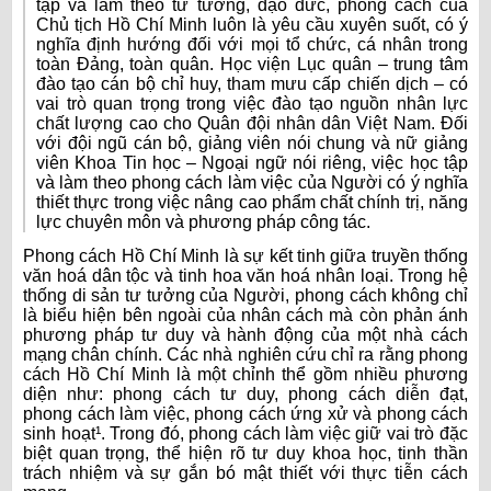
tập và làm theo tư tưởng, đạo đức, phong cách của
Chủ tịch Hồ Chí Minh luôn là yêu cầu xuyên suốt, có ý
nghĩa định hướng đối với mọi tổ chức, cá nhân trong
toàn Đảng, toàn quân. Học viện Lục quân – trung tâm
đào tạo cán bộ chỉ huy, tham mưu cấp chiến dịch – có
vai trò quan trọng trong việc đào tạo nguồn nhân lực
chất lượng cao cho Quân đội nhân dân Việt Nam. Đối
với đội ngũ cán bộ, giảng viên nói chung và nữ giảng
viên Khoa Tin học – Ngoại ngữ nói riêng, việc học tập
và làm theo phong cách làm việc của Người có ý nghĩa
thiết thực trong việc nâng cao phẩm chất chính trị, năng
lực chuyên môn và phương pháp công tác.
Phong cách Hồ Chí Minh là sự kết tinh giữa truyền thống
văn hoá dân tộc và tinh hoa văn hoá nhân loại. Trong hệ
thống di sản tư tưởng của Người, phong cách không chỉ
là biểu hiện bên ngoài của nhân cách mà còn phản ánh
phương pháp tư duy và hành động của một nhà cách
mạng chân chính. Các nhà nghiên cứu chỉ ra rằng phong
cách Hồ Chí Minh là một chỉnh thể gồm nhiều phương
diện như: phong cách tư duy, phong cách diễn đạt,
phong cách làm việc, phong cách ứng xử và phong cách
sinh hoạt¹. Trong đó, phong cách làm việc giữ vai trò đặc
biệt quan trọng, thể hiện rõ tư duy khoa học, tinh thần
trách nhiệm và sự gắn bó mật thiết với thực tiễn cách