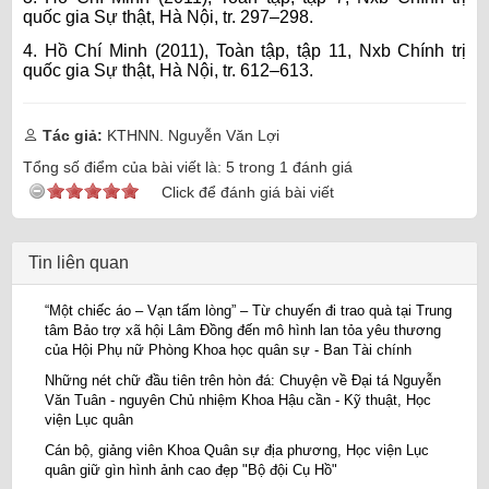
quốc gia Sự thật, Hà Nội, tr. 297–298.
4. Hồ Chí Minh (2011), Toàn tập, tập 11, Nxb Chính trị
quốc gia Sự thật, Hà Nội, tr. 612–613.
Tác giả:
KTHNN. Nguyễn Văn Lợi
Tổng số điểm của bài viết là:
5
trong
1
đánh giá
Click để đánh giá bài viết
Tin liên quan
“Một chiếc áo – Vạn tấm lòng” – Từ chuyến đi trao quà tại Trung
tâm Bảo trợ xã hội Lâm Đồng đến mô hình lan tỏa yêu thương
của Hội Phụ nữ Phòng Khoa học quân sự - Ban Tài chính
Những nét chữ đầu tiên trên hòn đá: Chuyện về Đại tá Nguyễn
Văn Tuân - nguyên Chủ nhiệm Khoa Hậu cần - Kỹ thuật, Học
viện Lục quân
Cán bộ, giảng viên Khoa Quân sự địa phương, Học viện Lục
quân giữ gìn hình ảnh cao đẹp "Bộ đội Cụ Hồ"