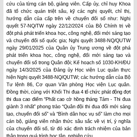
cứu của từng cán bộ, giảng viên. Cấp ủy, chỉ huy Khoa
đã tổ chức quán triệt sâu, kỹ các nghị quyết, chỉ thị,
hướng dẫn của cấp trên về chuyển đổi số như: Nghị
quyết 57-NQ/TW ngày 22/12/2024 của Bộ Chính trị về
đột phá phát triển khoa học, công nghệ, đổi mới sáng tạo
và chuyển đổi số quốc gia; Nghị quyết 3488-NQ/QUTW
ngày 29/01/2025 của Quân ủy Trung ương về đột phá
phát triển khoa học, công nghệ, đổi mới sáng tạo và
chuyển đổi số trong Quân đội; Kế hoạch số 1030-KH/ĐU
ngày 14/3/2025 của Đảng ủy Học viện Lục quân thực
hiện Nghị quyết 3488-NQ/QUTW; các hướng dẫn của Bộ
Tư lệnh 86, Cơ quan Văn phòng Học viện Lục quân.
Đồng thời, cùng với Khối Thi
đua 4 tổ chức phát động đợt
thi đua cao điểm “Phất cao cờ hồng tháng Tám - Thi
đua
giành 3 nhất” phong trào “Quân đội thi đua đổi mới sáng
tạo, chuyển đổi số” và “Bình dân học vụ số” làm cho mọi
cán bộ, giảng viên nhận thức sâu sắc về vị trí, ý nghĩa
của chuyển đổi số, từ đó xác định trách nhiệm của bản
thân trong quá trình học tập, nghiên cứu.