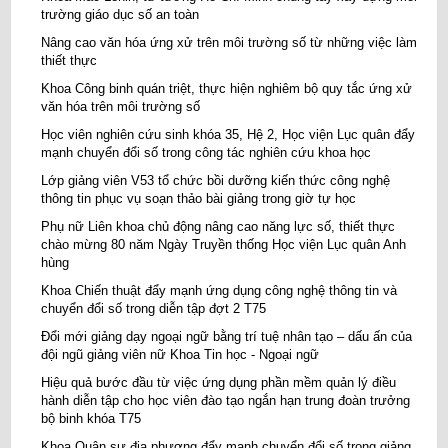
trường giáo dục số an toàn
Nâng cao văn hóa ứng xử trên môi trường số từ những việc làm
thiết thực
Khoa Công binh quán triệt, thực hiện nghiêm bộ quy tắc ứng xử
văn hóa trên môi trường số
Học viên nghiên cứu sinh khóa 35, Hệ 2, Học viện Lục quân đẩy
mạnh chuyển đổi số trong công tác nghiên cứu khoa học
Lớp giảng viên V53 tổ chức bồi dưỡng kiến thức công nghệ
thông tin phục vụ soạn thảo bài giảng trong giờ tự học
Phụ nữ Liên khoa chủ động nâng cao năng lực số, thiết thực
chào mừng 80 năm Ngày Truyền thống Học viện Lục quân Anh
hùng
Khoa Chiến thuật đẩy mạnh ứng dụng công nghệ thông tin và
chuyển đổi số trong diễn tập đợt 2 T75
Đổi mới giảng dạy ngoại ngữ bằng trí tuệ nhân tạo – dấu ấn của
đội ngũ giảng viên nữ Khoa Tin học - Ngoại ngữ
Hiệu quả bước đầu từ việc ứng dụng phần mềm quản lý điều
hành diễn tập cho học viên đào tạo ngắn hạn trung đoàn trưởng
bộ binh khóa T75
Khoa Quân sự địa phương đẩy mạnh chuyển đổi số trong giảng