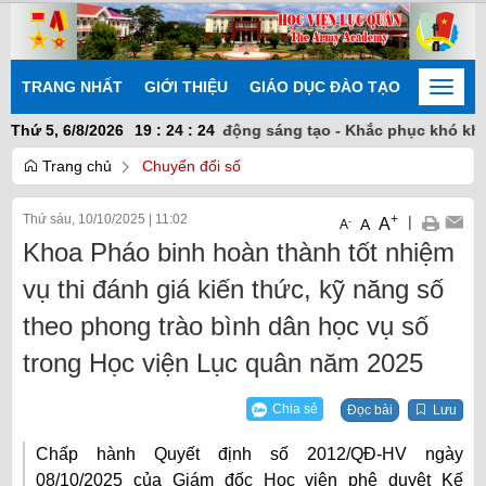
TRANG NHẤT
GIỚI THIỆU
GIÁO DỤC ĐÀO TẠO
NGHIÊN
Toggle
naviga
oàn kết nhất trí - Chủ động sáng tạo - Khắc phục khó khăn - Hoà
Thứ 5, 6/8/2026
19
:
24
:
25
Trang chủ
Chuyển đổi số
Thứ sáu, 10/10/2025
|
11:02
+
|
A
-
A
A
Khoa Pháo binh hoàn thành tốt nhiệm
vụ thi đánh giá kiến thức, kỹ năng số
theo phong trào bình dân học vụ số
trong Học viện Lục quân năm 2025
Chia sẻ
Đọc bài
Lưu
Chấp hành Quyết định số 2012/QĐ-HV ngày
08/10/2025 của Giám đốc Học viện phê duyệt Kế