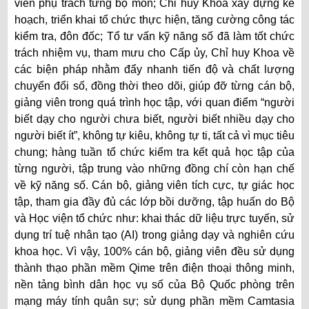
viên phụ trách từng bộ môn; Chỉ huy Khoa xây dựng kế
hoạch, triển khai tổ chức thực hiện, tăng cường công tác
kiểm tra, đôn đốc; Tổ tư vấn kỹ năng số đã làm tốt chức
trách nhiệm vụ, tham mưu cho Cấp ủy, Chỉ huy Khoa về
các biện pháp nhằm đẩy nhanh tiến độ và chất lượng
chuyển đổi số, đồng thời theo dõi, giúp đỡ từng cán bộ,
giảng viên trong quá trình học tập, với quan điểm “người
biết dạy cho người chưa biết, người biết nhiều dạy cho
người biết ít”, không tự kiêu, không tự ti, tất cả vì mục tiêu
chung; hàng tuần tổ chức kiểm tra kết quả học tập của
từng người, tập trung vào những đồng chí còn hạn chế
về kỹ năng số. Cán bộ, giảng viên tích cực, tự giác học
tập, tham gia đầy đủ các lớp bồi dưỡng, tập huấn do Bộ
và Học viện tổ chức như: khai thác dữ liệu trực tuyến, sử
dụng trí tuệ nhân tạo (AI) trong giảng dạy và nghiên cứu
khoa học. Vì vậy, 100% cán bộ, giảng viên đều sử dụng
thành thạo phần mềm Qime trên điện thoại thông minh,
nền tảng bình dân học vụ số của Bộ Quốc phòng trên
mạng máy tính quân sự; sử dụng phần mềm Camtasia