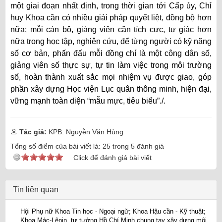
một giai đoạn nhất định, trong thời gian tới Cấp ủy, Chỉ
huy Khoa cần có nhiều giải pháp quyết liệt, đồng bộ hơn
nữa; mỗi cán bộ, giảng viên cần tích cực, tự giác hơn
nữa trong học tập, nghiên cứu, để từng người có kỹ năng
số cơ bản, phấn đấu mỗi đồng chí là một công dân số,
giảng viên số thực sự, tự tin làm việc trong môi trường
số, hoàn thành xuất sắc mọi nhiệm vụ được giao
, góp
phần xây dựng Học viện Lục quân thông minh, hiện đại,
vững mạnh toàn diện “mẫu mực
,
tiêu biểu”./.
Tác giả:
KPB. Nguyễn Văn Hùng
Tổng số điểm của bài viết là:
25
trong
5
đánh giá
Click để đánh giá bài viết
Tin liên quan
Hội Phụ nữ Khoa Tin học - Ngoại ngữ; Khoa Hậu cần - Kỹ thuật;
Khoa Mác-Lênin, tư tưởng Hồ Chí Minh chung tay xây dựng môi