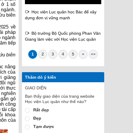
 ở 1 số
 ngành.
Học viện Lục quân học Bác để xây
cứu biên
dựng đơn vị vững mạnh
2025 về
ải pháp
Bộ trưởng Bộ Quốc phòng Phan Văn
́p ngành
Giang làm việc với Học viện Lục quân
năm tiếp
1
2
3
4
5
»
»»
cứu biên
ục nâng
ích của
i giảng
Thăm dò ý kiến
ội ngũ
ới thực
GIAO DIỆN
, nghiên
Bạn thấy giao diện của trang website
 gắn gó
Học viện Lục quân như thế nào?
ành công
tài cấp
Rất đẹp
ỗi khoa
Đẹp
 môn của
Tạm được