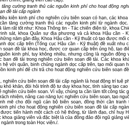
, tăng cường tranh thủ các nguồn kinh phí cho hoạt động ngh
̣n đề tài cấp ngành
iều kiện kinh phí cho nghiên cứu biên soạn có hạn, các kho
cần tăng cường tranh thủ các nguồn kinh phí từ ngành dọc. 
 làm rất tốt như: Khoa Thông tin - Tác chiến điện tử, khoa Chiê
inh sát, khoa Quân sự địa phương và cả khoa Hậu cần - Kỹ
hững năm gần đây, Khoa Hậu cần - Kỹ thuật có tạo được mối 
̀nh dọc cấp trên (Tổng cục Hậu cần - Kỹ thuật) đề xuất nhu 
n soạn đề tài khoa học, được cơ quan cấp trên ủng hộ, tạo điê
́ nguồn kinh phí, tuy không nhiều, nhưng cũng là nguồn động v
ác ban đề tài trong nghiên cứu biên soạn đề tài. Các khoa kh
n hệ với quân, binh chủng ngành dọc cấp trên, tạo mối quan hê
ồn kinh phí để chi trả cho hoạt động nghiên cứu biên soạn đề 
i, nghiên cứu biên soạn đề tài cấp ngành là hoạt động trí tuệ ph
̀u khó khăn, đòi hỏi trình độ tư duy khoa học, tính sáng tạo cao 
ghiên cứu biên soạn. Vì vậy, chúng ta cần làm tốt công tác g
c trách nhiệm, nâng cao năng lực nghiên cứu biên soạn, tạo nguô
̣nh mẽ cho đội ngũ cán bộ biên soạn, đồng thời cần tranh t
kinh phí cho hoạt động nghiên cứu biên soạn đề tài cấp ngàn
 được tiến hành một cách có hệ thống, từ lãnh đạo, chỉ huy H
c khoa giảng viên và đặc biệt là của đông đảo đội ngũ giảng 
ngành trong toàn Học viện./.