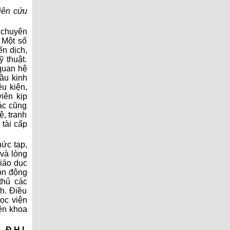
iên cứu
a chuyên
Một số
́n dịch,
 thuật.
quan hệ
cầu kinh
̀u kiện,
iên kịp
ác cũng
̣, tranh
tài cấp
ức tạp,
và lòng
iáo dục
̀n động
hủ các
h. Điều
ọc viện
viên khoa
Đ.H.L