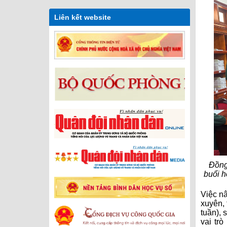
Liên kết website
Đồng
buổi h
Việc n
xuyên, 
tuần), 
vai trò