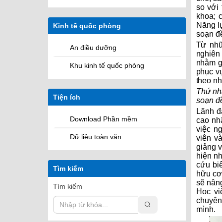
so với 
khoa; c
Năng lự
Kinh tế quốc phòng
soạn đê
Từ như
An điều dưỡng
nghiên 
nhằm g
Khu kinh tế quốc phòng
phục vu
theo nh
Thứ nhâ
Tiện ích
soạn đê
Lãnh đ
Download Phần mềm
cao nhậ
việc n
Dữ liệu toàn văn
viên va
giảng v
hiện n
cứu biê
Tìm kiếm
hữu cơ 
sẽ nâng
Tìm kiếm
Học vi
chuyên n
mình.