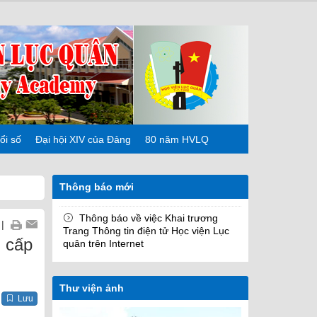
ổi số
Đại hội XIV của Đảng
80 năm HVLQ
Thông báo mới
Thông báo về việc Khai trương
|
Trang Thông tin điện tử Học viện Lục
 cấp
quân trên Internet
Thư viện ảnh
Lưu