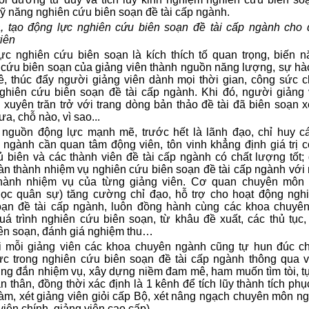
ỹ năng nghiên cứu biên soạn đề tài cấp ngành.
, tạo động lực nghiên cứu biên soạn đề tài cấp ngành cho đ
viên
ực nghiên cứu biên soạn là kích thích tố quan trọng, biến n
cứu biên soạn của giảng viên thành nguồn năng lượng, sự hà
 thúc đẩy người giảng viên dành mọi thời gian, công sức c
ghiên cứu biên soạn đề tài cấp ngành. Khi đó, người giảng 
 xuyên trăn trở với trang dòng bản thảo đề tài đã biên soạn 
a, chỗ nào, vì sao...
o nguồn động lực mạnh mẽ, trước hết là lãnh đạo, chỉ huy c
ngành cần quan tâm động viên, tôn vinh khẳng định giá trị 
̉ biên và các thành viên đề tài cấp ngành có chất lượng tốt; 
̀n thành nhiệm vụ nghiên cứu biên soạn đề tài cấp ngành với
hành nhiệm vụ của từng giảng viên. Cơ quan chuyên môn
̣c quân sự) tăng cường chỉ đạo, hỗ trợ cho hoạt động ngh
ạn đề tài cấp ngành, luôn đồng hành cùng các khoa chuyê
á trình nghiên cứu biên soạn, từ khâu đề xuất, các thủ tục,
iên soạn, đánh giá nghiệm thu…
́i mỗi giảng viên các khoa chuyên ngành cũng tự hun đúc c
ực trong nghiên cứu biên soạn đề tài cấp ngành thông qua vi
úng đắn nhiệm vụ, xây dựng niềm đam mê, ham muốn tìm tòi, tư
̉n thân, đồng thời xác định là 1 kênh để tích lũy thành tích phục
̀m, xét giảng viên giỏi cấp Bộ, xét nâng ngạch chuyên môn ngh
viên chính, giảng viên cao cấp).