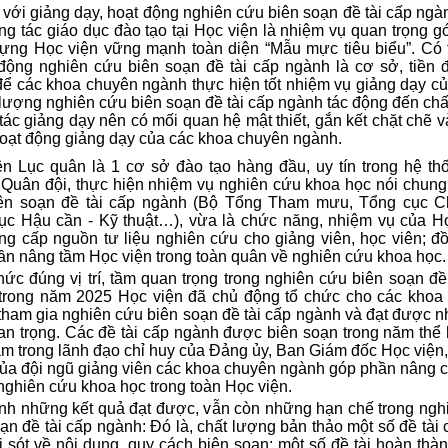
với giảng dạy, hoạt động nghiên cứu biên soạn đề tài cấp nga
ng tác giáo dục đào tạo tại Học viện là nhiệm vụ quan trọng g
̣ng Học viện vững mạnh toàn diện “Mẫu mực tiêu biểu”. Có t
động nghiên cứu biên soạn đề tài cấp ngành là cơ sở, tiền đ
để các khoa chuyên ngành thực hiện tốt nhiệm vụ giảng dạy cu
lượng nghiên cứu biên soạn đề tài cấp ngành tác động đến châ
ác giảng dạy nên có mối quan hệ mật thiết, gắn kết chặt chẽ và
ạt động giảng dạy của các khoa chuyên ngành.
̣n Lục quân là 1 cơ sở đào tạo hàng đầu, uy tín trong hệ th
Thứ năm,16/02/2017
Thứ năm,16/02/2017
 Quân đội, thực hiện nhiệm vụ nghiên cứu khoa học nói chun
ên soạn đề tài cấp ngành (Bộ Tổng Tham mưu, Tổng cục Chí
ột số hình ảnh
Một số hình ảnh
̣c Hậu cần - Kỹ thuật…), vừa là chức năng, nhiệm vụ của Ho
ng cấp nguồn tư liệu nghiên cứu cho giảng viên, học viên; đồ
ần nâng tầm Học viện trong toàn quân về nghiên cứu khoa học.
ức đúng vị trí, tầm quan trọng trong nghiên cứu biên soạn đề 
trong năm 2025 Học viện đã chủ động tổ chức cho các kho
ham gia nghiên cứu biên soạn đề tài cấp ngành và đạt được nh
n trọng. Các đề tài cấp ngành được biên soạn trong năm thể 
 trong lãnh đạo chỉ huy của Đảng ủy, Ban Giám đốc Học viện
của đội ngũ giảng viên các khoa chuyên ngành góp phần nâng c
nghiên cứu khoa học trong toàn Học viện.
nh những kết quả đạt được, vẫn còn những hạn chế trong ngh
̣n đề tài cấp ngành: Đó là, chất lượng bản thảo một số đề tài 
i sót về nội dung, quy cách biên soạn; một số đề tài hoàn tha