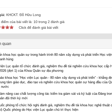
iả:
KHCKT. Đỗ Hữu Long
điểm của bài viết là:
10
trong
2
đánh giá
Click để đánh giá bài viết
ên quan
n khoa học quân sự trong hành trình 80 năm xây dựng và phát triển Học việ
 anh hùng
iện Lục quân tổ chức đánh giá, nghiệm thu đề tài nghiên cứu khoa học cấp 
026 (đợt 1) của Khoa Quân sự địa phương
hảo khoa học “Học viện Lục quân - 80 năm xây dựng và phát triển” - khẳng đị
rung tâm giáo dục, đào tạo và nghiên cứu khoa học quân sự hàng đầu của Q
ả nước
àm nâng cao chất lượng công tác kiểm tra giám sát và kỷ luật của Đảng tro
ân đội thời kỳ mới
ốc phòng tổ chức hội nghị đánh giá, nghiệm thu đề tài khoa học nghệ thuật 
ộ Quốc phòng do Học viện Lục quân chủ trì thực hiện