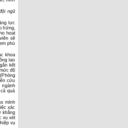
ội ngũ
ăng lực
o hứng,
ho hoạt
viên sẽ
xem phù
ác khoa
công lao
gắn kết
 mức độ
 (Phòng
iên cứu
n ngành
 cả quá
ho mình
ệc xác
̣ khẳng
 vụ xét
iệp vụ