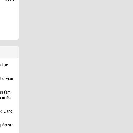
n Lục
Học viện
nh tầm
uân đội
ng Đảng
quân sự