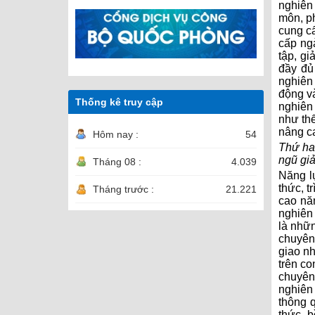
nghiên 
môn, phu
cung cấ
cấp nga
tập, gi
đầy đủ
nghiên 
động va
Thống kê truy cập
nghiên c
như thế
nâng c
Hôm nay :
54
Thứ ha
ngũ gia
Tháng 08 :
4.039
Năng lự
thức, 
Tháng trước :
21.221
cao năn
nghiên 
là nhữ
chuyên 
giao nhi
trên con
chuyên 
nghiên 
thông qu
thức, 