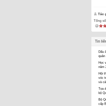
Tác g
Tổng số 
Tin li
Dấu ấ
quân
Học v
năm 2
Hội t
vóc t
và c
Tọa đ
bộ Qu
Bộ Qu
cấp B