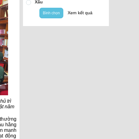
Xấu
Xem kết quả
Bình chọn
ủ trì
uật năm
 thường
́u hằng
ấn mạnh
ạt động