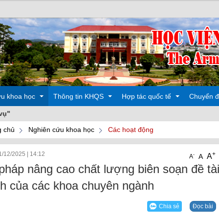
ứu khoa học
Thông tin KHQS
Hợp tác quốc tế
Chuyển đ
 chủ
Nghiên cứu khoa học
Các hoạt động
 động
Các hoạt động
Đào tạo
1/12/2025
|
14:12
+
A
-
A
A
oa học
Sản phẩm
Các hoạt động
 pháp nâng cao chất lượng biên soạn đề tài
h của các khoa chuyên ngành
Chia sẻ
Đọc bài