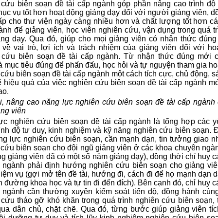
cứu biên soạn đề tài cấp ngành góp phần nâng cao trình đô
̣c vụ tốt hơn hoạt động giảng dạy đối với người giảng viên, đô
p cho thư viện ngày càng nhiều hơn và chất lượng tốt hơn các
̀nh để giảng viên, học viên nghiên cứu, vận dụng trong quá tr
ảng dạy. Qua đó, giúp cho mọi giảng viên có nhận thức đúng
 về vai trò, lợi ích và trách nhiệm của giảng viên đối với ho
cứu biên soạn đề tài cấp ngành. Từ nhận thức đúng mới c
̀ mục tiêu đúng để phấn đấu, học hỏi và tự nguyện tham gia ho
ứu biên soạn đề tài cấp ngành một cách tích cực, chủ động, sa
 hiệu quả của việc nghiên cứu biên soạn đề tài cấp ngành m
ao.
i, nâng cao năng lực nghiên cứu biên soạn đề tài cấp ngành 
̉ng viên
c nghiên cứu biên soạn đề tài cấp ngành là tổng hợp các yế
trình độ tư duy, kinh nghiệm và kỹ năng nghiên cứu biên soạn. 
g lực nghiên cứu biên soạn, cần mạnh dạn, tin tưởng giao nh
cứu biên soạn cho đội ngũ giảng viên ở các khoa chuyên ngàn
ng giảng viên đã có một số năm giảng dạy), đồng thời chỉ huy 
ngành phải định hướng nghiên cứu biên soạn cho giảng vi
ệm vụ (gợi mở tên đề tài, hướng đi, cách đi để họ mạnh dạn 
 đường khoa học và tự tin đi đến đích). Bên cạnh đó, chỉ huy 
ngành cần thường xuyên kiểm soát tiến độ, đồng hành cùn
cứu tháo gỡ khó khăn trong quá trình nghiên cứu biên soạn, t
a dân chủ, chặt chẽ. Qua đó, từng bước giúp giảng viên tích
bồi dưỡng tư duy và tích lũy kinh nghiệm nghiên cứu biên soạ