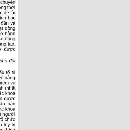
̣ chuyên
̀ng thời
 đề tài
ình học
 đắn và
ạt động
ó hành
ạt động
́ng tạo,
ới được
cho đội
u tố tri
Để nâng
iệm vụ
h (nhất
các khoa
ên được
dấn thân
các khoa
g người
ổ chức
 lũy tri
n, hình