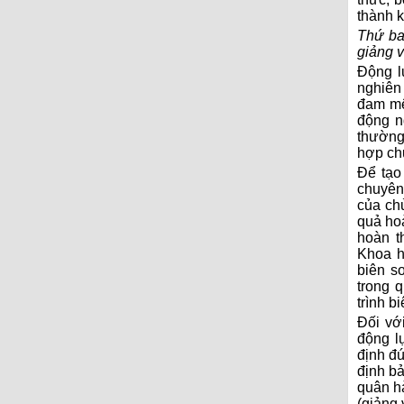
thành k
Thứ ba
giảng 
Động l
nghiên 
đam mê,
động n
thường
hợp chư
Để tạ
chuyên 
của chu
quả hoa
hoàn t
Khoa ho
biên so
trong qu
trình b
Đối vơ
động l
định đ
định ba
quân ha
(giảng 