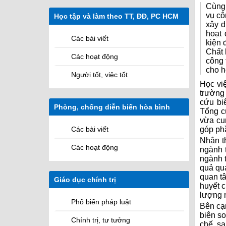
Sứ mệnh
Các cơ quan
Cùng 
vụ cô
Học tập và làm theo TT, ĐĐ, PC HCM
Các Hệ quản lý học viên
xây dư
hoạt 
Các bài viết
kiện 
Chất 
Các hoạt động
công t
cho ho
Người tốt, việc tốt
Học viê
trường
cứu bi
Phòng, chống diễn biến hòa bình
M
Tổng cu
vừa cu
góp ph
Các bài viết
Nhận th
Các hoạt động
ngành 
ngành t
quả qua
quan tâm
Giáo dục chính trị
huyết 
lượng 
Phổ biến pháp luật
Bên cạ
biên soa
Chính trị, tư tưởng
chế, sa