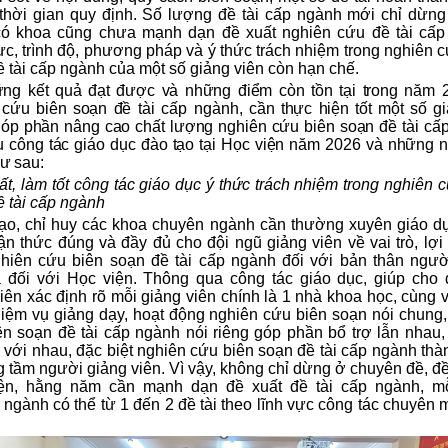
thời gian quy định. Số lượng đề tài cấp ngành mới chỉ dừng
ó khoa cũng chưa mạnh dạn đề xuất nghiên cứu đề tài cấp
c, trình độ, phương pháp và ý thức trách nhiệm trong nghiên 
̀ tài cấp ngành của một số giảng viên còn hạn chế.
̃ng kết quả đạt được và những điểm còn tồn tại trong năm 
cứu biên soạn đề
tài cấp ngành
, cần thực hiện tốt một số gi
óp phần nâng cao chất lượng nghiên cứu biên soạn đề
tài câ
̣ công tác giáo dục đào tạo tại Học viện năm 2026 và những 
ư sau:
́t, làm tốt công tác giáo dục ý thức trách nhiệm trong nghiên 
̀ tài cấp ngành
ạo, chỉ huy các khoa chuyên ngành cần thường xuyên giáo d
n thức đúng và đầy đủ cho đội ngũ giảng viên về vai trò, lợi 
ghiên cứu biên soạn đề tài cấp ngành đối với bản thân ngườ
̀ đối với Học viện. Thông qua công tác giáo dục, giúp cho đ
iên xác định rõ mỗi giảng viên chính là 1 nhà khoa học, cùng v
hiệm vụ giảng dạy, hoạt động nghiên cứu biên soạn nói chung
n soạn đề tài cấp ngành nói riêng góp phần bổ trợ lẫn nhau,
với nhau, đặc biệt nghiên cứu biên soạn đề tài cấp ngành th
 tầm người giảng viên. Vì vậy, không chỉ dừng ở chuyên đề, đề 
ện, hằng năm cần mạnh dạn đề xuất đề tài cấp ngành, m
gành có thể từ 1 đến 2 đề tài theo lĩnh vực công tác chuyên