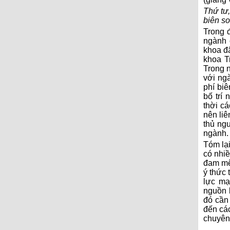
Thứ tư
biên soa
Trong đ
ngành 
khoa đã
khoa Tr
Trong n
với nga
phí biê
bố tri
thời c
nên liê
thủ ngu
ngành.
Tóm lạ
có nhiê
đam mê n
ý thứ
lực ma
nguồn 
đó cần
đến cá
chuyên 