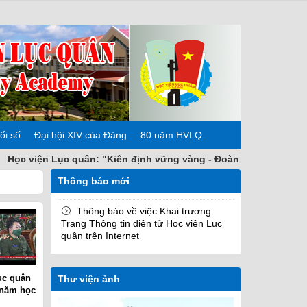
ổi số
Đại hội XIV của Đảng
80 năm HVLQ
viện Lục quân: "Kiên định vững vàng - Đoàn kết nhất trí - Chủ 
Thông báo mới
Thông báo về việc Khai trương
Trang Thông tin điện tử Học viện Lục
quân trên Internet
ục quân
Thư viện ảnh
 năm học