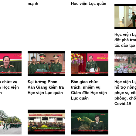
mạnh
Học viện Lục quân
Học viện L
đột phá tr
tác đào tạo
Thứ năm,16/02/2017
Thứ năm,16/02/2017
ột số hình ảnh
Một số hình ảnh
o chức vụ
Đại tướng Phan
Bàn giao chức
Học viện L
y Học viện
Văn Giang kiểm tra
trách, nhiệm vụ
hỗ trợ nôn
n
Học viện Lục quân
Giám đốc Học viện
phục vụ cô
Lục quân
phòng, chố
Covid-19