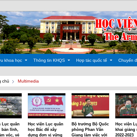
ứu khoa học
Thông tin KHQS
Hợp tác quốc tế
Chuyển đ
Học 
 chủ
Multimedia
 động
Các hoạt động
Đào tạo
oa học
Sản phẩm
Các hoạt động
n Lục quân
Học viện Lục quân
Bộ trưởng Bộ Quốc
Học viện L
 bản lĩnh,
học Bác để xây
phòng Phan Văn
khai giảng
tầm vóc, vẻ
dựng đơn vị vững
Giang làm việc với
2022-2023