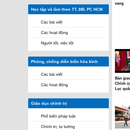
Sứ mệnh
Các cơ quan
vang
Học tập và làm theo TT, ĐĐ, PC HCM
Các Hệ quản lý học viên
Các bài viết
Các hoạt động
Người tốt, việc tốt
Phòng, chống diễn biến hòa bình
M
Các bài viết
Bàn gia
Chính ủ
Các hoạt động
Lục quâ
Giáo dục chính trị
Phổ biến pháp luật
Chính trị, tư tưởng