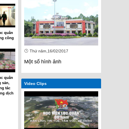
ục quân
ong công
Thứ năm,16/02/2017
Thứ năm,1
Một số hình ảnh
Một số hìn
ục quân
g sản,
Video Clips
ng tác
ng dịch