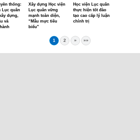
uyền thống:
Xây dựng Học viện
Học viện Lục quân
n Lục quân
Lục quân vững
thực hiện tốt đào
xây dựng,
mạnh toàn diện,
tạo cao cấp lý luận
ấu và
“Mẫu mực tiêu
chính trị
thành
biểu”
1
2
»
»»