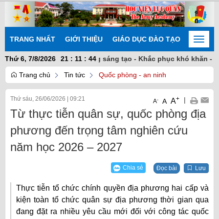
TRANG NHẤT
GIỚI THIỆU
GIÁO DỤC ĐÀO TẠO
NGHIÊN
Toggle
naviga
n kết nhất trí - Chủ động sáng tạo - Khắc phục khó khăn - Hoàn
Thứ 6, 7/8/2026
21
:
11
:
44
Trang chủ
Tin tức
Quốc phòng - an ninh
Thứ sáu, 26/06/2026
|
09:21
+
|
A
-
A
A
Từ thực tiễn quân sự, quốc phòng địa
phương đến trọng tâm nghiên cứu
năm học 2026 – 2027
Chia sẻ
Đọc bài
Lưu
Thực tiễn tổ chức chính quyền địa phương hai cấp và
kiện toàn tổ chức quân sự địa phương thời gian qua
đang đặt ra nhiều yêu cầu mới đối với công tác quốc