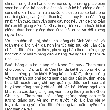
chỉ ra những điểm hạn chế về nội dung, phương pháp biên
soạn bài giảng, kế hoạch giảng bài, thiết kế bài giảng điện tử
cũng như khi thực hành giảng. Đồng thời trên cơ sở kết thông
qua bài giảng, các ý kiến thảo luận, chỉ huy Khoa đã thống
nhất nhận thức, cách vận dụng dạy học nêu vấn đề cho toàn
thể cán bộ, giảng viên của Khoa trong biên soạn, chuẩn bị bài
giảng, thực hành giảng theo từng nội dung và đối tượng
người học.
Với tinh thần cầu thị, phấn khởi đồng chí Đinh Văn Hải và
toàn thể giảng viên đã nghiêm túc tiếp thu kết luận của
chủ trì, đổi mới nhận thức, phương pháp theo hướng dạy
học tích cực nhằm nâng cao kĩ năng, tay nghề sư phạm về
mọi mặt.
Buổi thông qua bài giảng của Khoa Chỉ huy - Tham mưu
cho đồng chí Đại tá Đinh Văn Hải đã kết thúc trong không
khí tin tưởng, phấn khởi. Bằng kết quả đã đạt được, cùng
với tinh thần đột phá trong lãnh đạo của cấp ủy, tính khoa
học, kế hoạch trong chỉ huy, quản lý, điều hành của chỉ
huy khoa cũng như ý chí cầu thị tiến bộ, không ngại khó
khăn của các đồng chí giảng viên, trong thời gian tới Khoa
Chỉ huy - Tham mưu sẽ không ngừng nâng cao chất
lượng giảng dạy về mọi mặt, trước hết là giảng bài lý
luận, đáp ứng yêu cầu đổi mới công tác huấn luyện của
Học viện đề ra./.