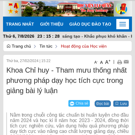
TRANG NHẤT
GIỚI THIỆU
GIÁO DỤC ĐÀO TẠO
NGHIÊN
Toggle
naviga
 kết nhất trí - Chủ động sáng tạo - Khắc phục khó khăn - Hoàn t
Thứ 6, 7/8/2026
23
:
15
:
29
Trang chủ
Tin tức
Hoạt động của Học viện
Thứ ba, 27/02/2024
|
15:22
+
|
A
-
A
A
Khoa Chỉ huy - Tham mưu thống nhất
phương pháp dạy học tích cực trong
giảng bài lý luận
Chia sẻ
Đọc bài
Lưu
Nằm trong chuỗi công tác chuẩn bị huấn luyện cho đầu
năm 2024 và học kì II năm học 2023 - 2024, đồng thời
tích cực nghiên cứu, vận dụng hiệu quả phương pháp
dạy tích cực vào nâng cao chất lượng giảng dạy, chiều