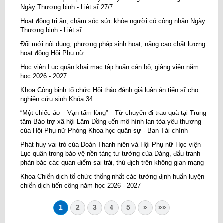
Ngày Thương binh - Liệt sĩ 27/7
Hoạt động tri ân, chăm sóc sức khỏe người có công nhân Ngày
Thương binh - Liệt sĩ
Đổi mới nội dung, phương pháp sinh hoạt, nâng cao chất lượng
hoạt động Hội Phụ nữ
Học viện Lục quân khai mạc tập huấn cán bộ, giảng viên năm
học 2026 - 2027
Khoa Công binh tổ chức Hội thảo đánh giá luận án tiến sĩ cho
nghiên cứu sinh Khóa 34
“Một chiếc áo – Vạn tấm lòng” – Từ chuyến đi trao quà tại Trung
tâm Bảo trợ xã hội Lâm Đồng đến mô hình lan tỏa yêu thương
của Hội Phụ nữ Phòng Khoa học quân sự - Ban Tài chính
Phát huy vai trò của Đoàn Thanh niên và Hội Phụ nữ Học viện
Lục quân trong bảo vệ nền tảng tư tưởng của Đảng, đấu tranh
phản bác các quan điểm sai trái, thù địch trên không gian mạng
Khoa Chiến dịch tổ chức thống nhất các tưởng định huấn luyện
chiến dịch tiến công năm học 2026 - 2027
1
2
3
4
5
»
»»