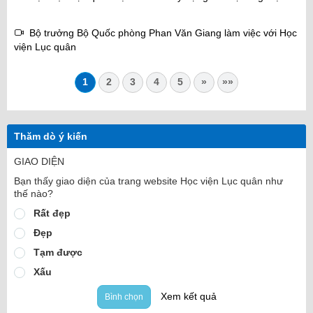
Bộ trưởng Bộ Quốc phòng Phan Văn Giang làm việc với Học
viện Lục quân
1
2
3
4
5
»
»»
Thăm dò ý kiến
GIAO DIỆN
Bạn thấy giao diện của trang website Học viện Lục quân như
thế nào?
Rất đẹp
Đẹp
Tạm được
Xấu
Xem kết quả
Bình chọn