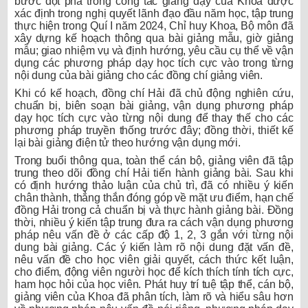
bước đột phá trong công tác giảng dạy của Khoa được
xác định trong nghị quyết lãnh đạo đầu năm học, tập trung
thực hiện trong Quí I năm 2024, Chỉ huy Khoa, Bộ môn đã
xây dựng kế hoạch thông qua bài giảng mẫu, giờ giảng
mẫu; giao nhiệm vụ và định hướng, yêu cầu cụ thể về vận
dụng các phương pháp dạy học tích cực vào trong từng
nội dung của bài giảng cho các đồng chí giảng viên.
Khi có kế hoạch, đồng chí Hải đã chủ động nghiên cứu,
chuẩn bị, biên soạn bài giảng, vận dụng phương pháp
dạy học tích cực vào từng nội dung để thay thế cho các
phương pháp truyền thống trước đây; đồng thời, thiết kế
lại bài giảng điện tử theo hướng vận dụng mới.
Trong buổi thông qua, toàn thể cán bộ, giảng viên đã tập
trung theo dõi đồng chí Hải tiến hành giảng bài. Sau khi
có định hướng thảo luận của chủ trì, đã có nhiều ý kiến
chân thành, thẳng thắn đóng góp về mặt ưu điểm, hạn chế
đồng Hải trong cả chuẩn bị và thực hành giảng bài. Đồng
thời, nhiều ý kiến tập trung đưa ra cách vận dụng phương
pháp nêu vấn đề ở các cấp độ 1, 2, 3 gắn với từng nội
dung bài giảng. Các ý kiến làm rõ nội dung đặt vấn đề,
nêu vấn đề cho học viên giải quyết, cách thức kết luận,
cho điểm, động viên người học để kích thích tính tích cực,
ham học hỏi của học viên. Phát huy trí tuệ tập thể, cán bộ,
giảng viên của Khoa đã phân tích, làm rõ và hiểu sâu hơn