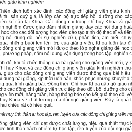
iên giàu kinh nghiệm
hiến dịch luôn xác định, các đồng chí giảng viên giàu kinh
à tài sản quý giá, là lớp cán bộ trực tiếp bồi dưỡng cho cá
viên kế cận tại Khoa. Các đồng chí trong chỉ huy Khoa và giả
inh nghiệm được giao đảm nhiệm giảng dạy các nội dung huấ
 học cho các đối tượng học viên đào tạo trình độ thạc sĩ và tiến
ng nội dung đòi hỏi sự nghiên cứu, phân tích, am hiểu chuy
qua những buổi lên lên lớp của giảng viên, Khoa luôn tạo đi
c đồng chí giảng viên mới được theo lớp nghe giảng để học t
, phương pháp, nắm nội dung vận dụng trong học tập, nghiên 
h đó, khi tổ chức thông qua bài giảng cho giảng viên mới, ý 
hỉ huy Khoa và các đồng chí giảng viên giàu kinh nghiệm thự
h, giúp cho các đồng chí giảng viên được thông qua bài hiểu
i dung bài giảng, kịp thời uốn nắn, khắc phục những khuyết đ
ng quá trình giảng bài. Đồng thời, Chỉ huy Khoa gặp gỡ giao 
cho các đồng chí giảng viên trực tiếp theo dõi, bồi dưỡng cho 
ng viên mới, hàng tuần, hàng tháng báo cáo kết quả theo dõi vớ
huy Khoa về chất lượng của đội ngũ giảng viên. Đây là quá t
ai chiều rất có hiệu quả.
hát huy tinh thần tự học tập, rèn luyện của các đồng chí giảng viên m
ng giảng viên chỉ đạt được chất lượng, hiệu quả thiết thực 
c tinh thần trách nhiệm tự học tập, rèn luyện của đội ngũ gi