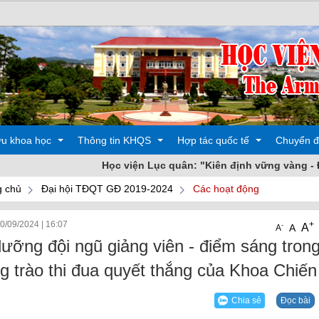
ứu khoa học
Thông tin KHQS
Hợp tác quốc tế
Chuyển đ
Học viện Lục quân: "Kiên định vững vàng - Đoàn kết n
 chủ
Đại hội TĐQT GĐ 2019-2024
Các hoạt động
 động
Các hoạt động
Đào tạo
10/09/2024
|
16:07
+
A
-
A
A
oa học
Sản phẩm
Các hoạt động
dưỡng đội ngũ giảng viên - điểm sáng tron
g trào thi đua quyết thắng của Khoa Chiến
Chia sẻ
Đọc bài