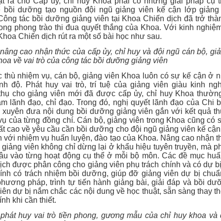
ặt ra cho Cấp ủy, chỉ huy Khoa phải có những giải pháp cụ t
 bồi dưỡng tạo nguồn đội ngũ giảng viên kế cận lớp giảng 
Công tác bồi dưỡng giảng viên tại Khoa Chiến dịch đã trở th
ong phong trào thi đua quyết thắng của Khoa. Với kinh nghiệ
hoa Chiến dịch rút ra một số bài học như sau.
 nâng cao nhận thức của cấp ủy, chỉ huy và đội ngũ cán bộ, gi
hoa về vai trò của công tác bồ
i
dưỡng giảng viên
 thù nhiệm vụ, cán bộ, giảng viên Khoa luôn có sự kế cận ở 
rình độ. Phát huy vai trò, trí tuệ của giảng viên giàu kinh n
 thụ cho giảng viên mới đã được cấp ủy, chỉ huy Khoa thườn
âm lãnh đạo, chỉ đạo. Trong đó, nghị quyết lãnh đạo của Chi 
 xuyên đưa nội dung bồi dưỡng giảng viên gắn với kết quả th
vụ của từng đồng chí. Cán bộ, giảng viên trong Khoa cũng có 
ất cao về yêu cầ
u
cần bồi dưỡng cho đội ngũ giảng viên kế cận
n với nhiệm vụ huấn luyện, đào tạo của Khoa. Nâng cao nhận 
 giảng viên không chỉ dừng lại ở khẩu hiệu tuyên truyền, mà
ph
sâu vào từng hoạt động cụ thể ở mỗi bộ môn. Các đề mục huấ
ịch được phân công cho giảng viên phụ trách chính và có dự b
ính có trách nhiệm bồi dưỡng, giúp đỡ giảng viên dự bị chuẩ
hương pháp, trình tự tiến hành giảng bài, giải đáp và bồi d
iên dự bị nắm chắc các nội dung về học thuật, sẵn sàng thay t
ính khi cần thiết.
 phát huy vai trò tiền phong, gương mẫu của chỉ huy khoa và