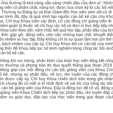
a nhà trường là khả năng sẵn sàng chiến đấu của đơn vị”. Nhữ
ảng viên có phẩm chất, năng lực được lựa chọn kỹ từ các bộ m
ị Thường vụ Đảng ủy và Ban Giám đốc Học viện xem xét cử đi 
o trình độ, đây là quá trình tạo nguồn cán bộ kế cận cho Kh
ai. Chỉ huy Khoa luôn xác định, cử các đồng chí giảng viên đi
hiệm quản lý thuộc về chỉ huy các hệ và đơn vị trực tiếp tiếp n
Khoa luôn theo dõi, nắm chắc kết quả học tập, phấn đấu của t
ịp thời gặp gỡ, động viên, uốn nắn những hạn chế, khuyết điể
ện nhiệm vụ học tập. Đây không chỉ là sự quan tâm mà còn thể
, trách nhiệm của cấp ủy, Chỉ huy Khoa khi cử cán bộ của mìn
ng thời để Khoa tiếp tục rút kinh nghiệm trong công tác bồi dư
cán bộ kế cận.
hông khí vui mừng, phấn khởi của toàn học viện tổng kết công
en thưởng và phong trào thi đua quyết thắng giai đoạn 2019 
đóng góp của mỗi đồng chí cán bộ, giảng viên của Khoa Chi
ỏ bé, nhưng sự phấn đấu, nỗ lực, rèn luyện của các đồng ch
uôn được cấp ủy, Chỉ huy Khoa chiến dịch trân trọng ghi nhận
ích chung đó có một vị trí nhất định về vai trò của công tác b
 cán bộ giảng viên của Khoa. Đây là động lực để cổ vũ, động 
giảng viên Khoa Chiến dịch tiếp tục phấn đấu, rèn luyện đáp
hiệm vụ giáo dục, đào tạo của Học viện trong giai đoạn cá