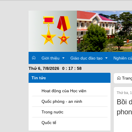
Giới thiệu
Giáo dục đào tạo
Nghiên c
Thứ 6, 7/8/2026
0
:
17
:
59
Tin tức
Trang
Lịch sử
Quy chế
Các hoạt
Hoạt động của Học viện
Thứ ba, 
Ban Giám đốc hiện nay
Đào tạo theo chức vụ
Đề tài kh
Bồi 
Quốc phòng - an ninh
Ban Giám đốc các thời kỳ
Đào tạo theo học vị
phon
Trong nước
Phòng, Khoa, Hệ
Đề tài, luận văn, luận án
Các Khoa giảng viên
Quốc tế