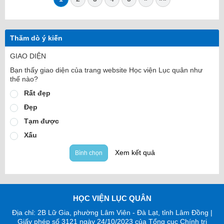
Thăm dò ý kiến
GIAO DIỆN
Bạn thấy giao diện của trang website Học viện Lục quân như
thế nào?
Rất đẹp
Đẹp
Tạm được
Xấu
Xem kết quả
Bình chọn
HỌC VIỆN LỤC QUÂN
Địa chỉ: 2B Lữ Gia, phường Lâm Viên - Đà Lạt, tỉnh Lâm Đồng |
Giấy phép số 3121 ngày 24/10/2023 của Tổng cục Chính trị