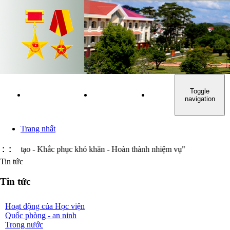
Toggle
TRANG NHẤT
GIỚI THIỆU
GIÁO DỤC ĐÀO TẠ
navigation
Trang nhất
o - Khắc phục khó khăn - Hoàn thành nhiệm vụ"
:
:
Tin tức
Tin tức
Hoạt động của Học viện
Quốc phòng - an ninh
Trong nước