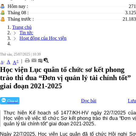
Hôm nay :
271
Tháng 08 :
3.125
Tháng trước :
21.183
Trang chủ
Tin tức
Hoạt động của Học viện
Thứ sáu, 25/07/2025
|
10:39
|
+
-
A
A
A
Học viện Lục quân tổ chức sơ kết phong
trào thi đua “Đơn vị quản lý tài chính tốt”
giai đoạn 2021-2025
Đọc bài
Lưu
Chia sẻ
Thực hiện Kế hoạch số 1477/KH-HV ngày 22/7/2025 của
Học viện về việc tổ chức Sơ kết phong trào thi đua “Đơn vị
quản lý tài chính tốt” giai đoạn 2021-2025.
Ngày 22/7/2025, Học viện Lục quân đã tổ chức Hội nghị
Sơ