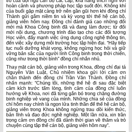
trò của đội ngũ cán bộ các cấp, khả năng thích nghi với
hoàn cảnh và phương pháp học tập suốt đời. Không khí
của buổi gặp mặt càng trở nên gần gũi hơn khi đồng chí
Thành gửi gắm niềm tin và kỳ vọng tới thế hệ cán bộ,
giảng viên hôm nay. Đồng chí đánh giá cao những đổi
mới mà Khoa Công binh đã và đang làm được; từ đổi
mới nội dung, chương trình đào tạo cho các đối tượng
Học viên, đẩy mạnh việc ứng dụng công nghệ thông tin,
đến việc xây dựng môi trường học tập hiện đại. “Hãy tiếp
tục nuôi dưỡng khát vọng, không ngừng học hỏi và giữ
vững bản sắc của người lính Công binh trong thời chiến,
cũng như trong thời bình” đồng chí nhắn nhủ.
Thay mặt cán bộ, giảng viên trong Khoa, đồng chí đại tá
Nguyễn Văn Luật, Chủ nhiệm khoa gửi lời cảm ơn
chân thành đến đồng chí Trần Văn Thành. Đồng chí
nhấn mạnh:
“
Chúng
tôi, những thế hệ đi sau đặc biệt
cảm kích trước tấm lòng, tình cảm của đồng chí luôn
hướng về Khoa, nơi đã từng gắn bó trong chặng đường
binh nghiệp vẻ vang của mình. Những chia sẻ của đồng
chí hôm nay chính là ngọn lửa tinh thần để thế hệ cán bộ,
giảng viên trong Khoa không ngừng trau dồi kiến thức,
bản lĩnh và đạo đức nghề nghiệp. Một lần nữa, xin trân
trọng cảm ơn đồng chí đã dành thời gian về thăm và trò
chuyện cùng tập thể cán bộ, giảng viên hôm nay”.