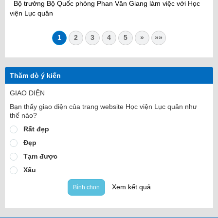
Bộ trưởng Bộ Quốc phòng Phan Văn Giang làm việc với Học
viện Lục quân
1
2
3
4
5
»
»»
Thăm dò ý kiến
GIAO DIỆN
Bạn thấy giao diện của trang website Học viện Lục quân như
thế nào?
Rất đẹp
Đẹp
Tạm được
Xấu
Xem kết quả
Bình chọn