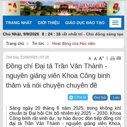
TRANG NHẤT
GIỚI THIỆU
GIÁO DỤC ĐÀO TẠO
NGHIÊN
Toggle
naviga
ên định vững vàng - Đoàn kết nhất trí - Chủ động sáng tạo - Khắ
Chủ Nhật, 9/8/2026
8
:
24
:
16
Trang chủ
Tin tức
Hoạt động của Học viện
Thứ bảy, 21/06/2025
|
07:20
+
|
A
-
A
A
Đồng chí Đại tá Trần Văn Thành -
nguyên giảng viên Khoa Công binh
thăm và nói chuyện chuyên đề
Chia sẻ
Đọc bài
Lưu
Sáng ngày 20 tháng 6 năm 2025, trong không khí
chuẩn bị Đại hội Chi bộ nhiệm kỳ 2025 – 2030. Khoa
Công binh rất vinh dự, tự hào được đón tiếp đồng chí
đại tá Trần Văn Thành - nguyên giảng viên Khoa,