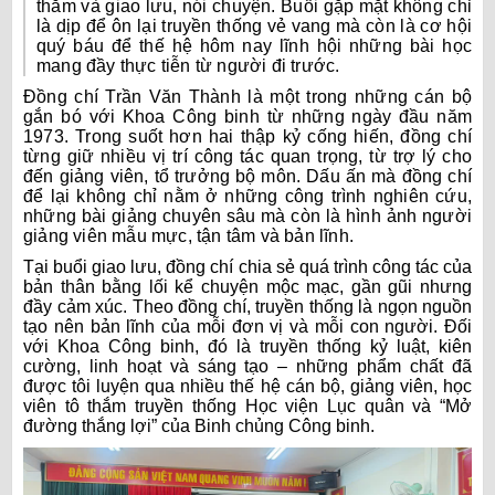
thăm và giao lưu, nói chuyện. Buổi gặp mặt không chỉ
là dịp để ôn lại truyền thống vẻ vang mà còn là cơ hội
quý báu để thế hệ hôm nay lĩnh hội những bài học
mang đầy thực tiễn từ người đi trước.
Đồng chí Trần Văn Thành là một trong những cán bộ
gắn bó với Khoa Công binh từ những ngày đầu năm
1973. Trong suốt hơn hai thập kỷ cống hiến, đồng chí
từng giữ nhiều vị trí công tác quan trọng, từ trợ lý cho
đến giảng viên, tổ trưởng bộ môn. Dấu ấn mà đồng chí
để lại không chỉ nằm ở những công trình nghiên cứu,
những bài giảng chuyên sâu mà còn là hình ảnh người
giảng viên mẫu mực, tận tâm và bản lĩnh.
Tại buổi giao lưu, đồng chí chia sẻ quá trình công tác của
bản thân bằng lối kể chuyện mộc mạc, gần gũi nhưng
đầy cảm xúc. Theo đồng chí, truyền thống là ngọn nguồn
tạo nên bản lĩnh của mỗi đơn vị và mỗi con người. Đối
với Khoa Công binh, đó là truyền thống kỷ luật, kiên
cường, linh hoạt và sáng tạo – những phẩm chất đã
được tôi luyện qua nhiều thế hệ cán bộ, giảng viên, học
viên tô thắm truyền thống Học viện Lục quân và “Mở
đường thắng lợi” của Binh chủng Công binh.