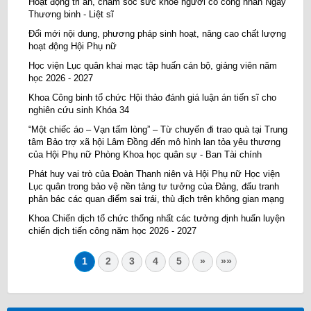
Hoạt động tri ân, chăm sóc sức khỏe người có công nhân Ngày
Thương binh - Liệt sĩ
Đổi mới nội dung, phương pháp sinh hoạt, nâng cao chất lượng
hoạt động Hội Phụ nữ
Học viện Lục quân khai mạc tập huấn cán bộ, giảng viên năm
học 2026 - 2027
Khoa Công binh tổ chức Hội thảo đánh giá luận án tiến sĩ cho
nghiên cứu sinh Khóa 34
“Một chiếc áo – Vạn tấm lòng” – Từ chuyến đi trao quà tại Trung
tâm Bảo trợ xã hội Lâm Đồng đến mô hình lan tỏa yêu thương
của Hội Phụ nữ Phòng Khoa học quân sự - Ban Tài chính
Phát huy vai trò của Đoàn Thanh niên và Hội Phụ nữ Học viện
Lục quân trong bảo vệ nền tảng tư tưởng của Đảng, đấu tranh
phản bác các quan điểm sai trái, thù địch trên không gian mạng
Khoa Chiến dịch tổ chức thống nhất các tưởng định huấn luyện
chiến dịch tiến công năm học 2026 - 2027
1
2
3
4
5
»
»»