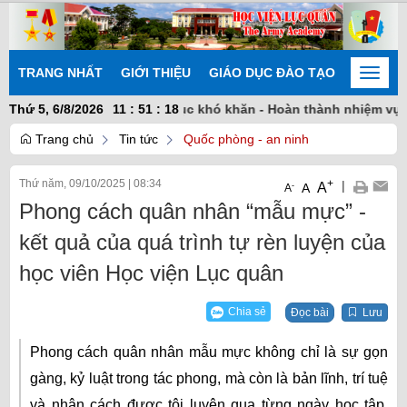
TRANG NHẤT
GIỚI THIỆU
GIÁO DỤC ĐÀO TẠO
NGHIÊN
Toggle
naviga
động sáng tạo - Khắc phục khó khăn - Hoàn thành nhiệm vụ"
Thứ 5, 6/8/2026
11
:
51
:
18
Trang chủ
Tin tức
Quốc phòng - an ninh
Thứ năm, 09/10/2025
|
08:34
+
|
A
-
A
A
Phong cách quân nhân “mẫu mực” -
kết quả của quá trình tự rèn luyện của
học viên Học viện Lục quân
Chia sẻ
Đọc bài
Lưu
Phong cách quân nhân mẫu mực không chỉ là sự gọn
gàng, kỷ luật trong tác phong, mà còn là bản lĩnh, trí tuệ
và nhân cách được tôi luyện qua từng ngày học tập,