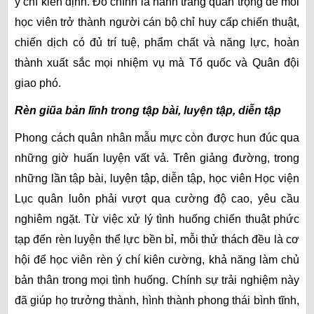
ý chí kiên định. Đó chính là hành trang quan trọng để mỗi
học viên trở thành người cán bộ chỉ huy cấp chiến thuật,
chiến dịch có đủ trí tuệ, phẩm chất và năng lực, hoàn
thành xuất sắc mọi nhiệm vụ mà Tổ quốc và Quân đội
giao phó.
Rèn giũa bản lĩnh trong tập bài, luyện tập, diễn tập
Phong cách quân nhân mẫu mực còn được hun đúc qua
những giờ huấn luyện vất vả. Trên giảng đường, trong
những lần tập bài, luyện tập, diễn tập, học viên Học viện
Lục quân luôn phải vượt qua cường độ cao, yêu cầu
nghiêm ngặt. Từ việc xử lý tình huống chiến thuật phức
tạp đến rèn luyện thể lực bền bỉ, mỗi thử thách đều là cơ
hội để học viên rèn ý chí kiên cường, khả năng làm chủ
bản thân trong mọi tình huống. Chính sự trải nghiệm này
đã giúp họ trưởng thành, hình thành phong thái bình tĩnh,