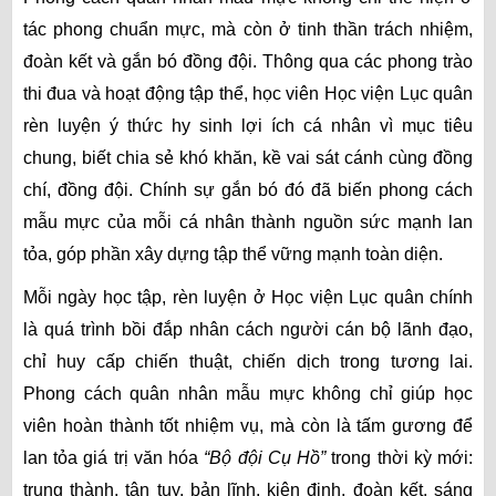
tác phong chuẩn mực, mà còn ở tinh thần trách nhiệm,
đoàn kết và gắn bó đồng đội. Thông qua các phong trào
thi đua và hoạt động tập thể, học viên Học viện Lục quân
rèn luyện ý thức hy sinh lợi ích cá nhân vì mục tiêu
chung, biết chia sẻ khó khăn, kề vai sát cánh cùng đồng
chí, đồng đội. Chính sự gắn bó đó đã biến phong cách
mẫu mực của mỗi cá nhân thành nguồn sức mạnh lan
tỏa, góp phần xây dựng tập thể vững mạnh toàn diện.
Mỗi ngày học tập, rèn luyện ở Học viện Lục quân chính
là quá trình bồi đắp nhân cách người cán bộ lãnh đạo,
chỉ huy cấp chiến thuật, chiến dịch trong tương lai.
Phong cách quân nhân mẫu mực không chỉ giúp học
viên hoàn thành tốt nhiệm vụ, mà còn là tấm gương để
lan tỏa giá trị văn hóa
“Bộ đội Cụ Hồ”
trong thời kỳ mới:
trung thành, tận tụy, bản lĩnh, kiên định, đoàn kết, sáng