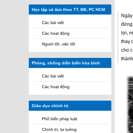
Sứ mệnh
Các cơ quan
Học tập và làm theo TT, ĐĐ, PC HCM
Các Hệ quản lý học viên
Ngày 
Các bài viết
đứng 
lợi, 
Các hoạt động
thay 
Người tốt, việc tốt
cho c
thành
Phòng, chống diễn biến hòa bình
M
Các bài viết
Các hoạt động
Giáo dục chính trị
Phổ biến pháp luật
Chính trị, tư tưởng