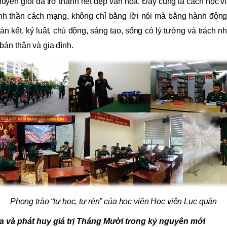
n luyện giỏi đã trở thành nét đẹp văn hóa. Đây cũng là cách học v
nh thần cách mạng, không chỉ bằng lời nói mà bằng hành động
àn kết, kỷ luật, chủ động, sáng tạo, sống có lý tưởng và trách n
 bản thân và gia đình.
Phong trào “tự học, tự rèn” của học viên Học viện Lục quân
a và phát huy giá trị Tháng Mười trong kỷ nguyên mới