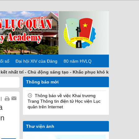
ổi số
Đại hội XIV của Đảng
80 năm HVLQ
rí - Chủ động sáng tạo - Khắc phục khó khăn - Hoàn thành nhiệm 
Thông báo mới
Thông báo về việc Khai trương
|
Trang Thông tin điện tử Học viện Lục
a
quân trên Internet
ện
Thư viện ảnh