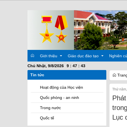
Giới thiệu
Giáo dục đào tạo
Nghiên c
Chủ Nhật, 9/8/2026
9
:
47
:
44
Tin tức
Trang
Lịch sử
Quy chế
Các hoạt
Hoạt động của Học viện
Thứ năm,
Ban Giám đốc hiện nay
Đào tạo theo chức vụ
Đề tài kh
Phát
Quốc phòng - an ninh
Ban Giám đốc các thời kỳ
Đào tạo theo học vị
tron
Trong nước
Lục 
Phòng, Khoa, Hệ
Đề tài, luận văn, luận án
Các Khoa giảng viên
Quốc tế