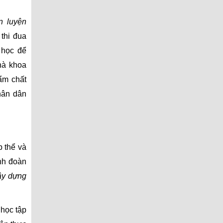
n luyện
 thi đua
 học để
hà khoa
hẩm chất
hân dân
 thể và
ình đoàn
ây dựng
 học tập