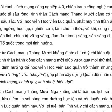
ối cảnh cách mạng công nghiệp 4.0, chiến tranh công nghệ ca
uốc tế sâu rộng, tinh thần Cách mạng Tháng Mười càng có 
 sâu sắc. Với học viên Học viện Lục quân, phát huy tinh thần 
g ngừng học tập, nghiên cứu, làm chủ tri thức, vũ khí, công n
ản lĩnh chính trị vững vàng, đạo đức trong sáng, sẵn sàng c
Tổ quốc trong mọi tình huống.
c từ Cách mạng Tháng Mười khẳng định: chỉ có ý chí kiên địn
 tinh thần hành động cách mạng mới giúp vượt qua mọi thử th
à định hướng để học viên Học viện Lục quân trở thành nhữn
 vừa
“hồng”
, vừa
“chuyên”
, góp phần xây dựng Quân đội nhân d
ách mạng, chính quy, tinh nhuệ, hiện đại”
.
hần Cách mạng Tháng Mười Nga không chỉ là bài học lịch sử,
n lửa niềm tin soi sáng con đường học tập và rèn luyện của h
n Lục quân hôm nay. Với trí tuệ, bản lĩnh và ý chí cách mạng,