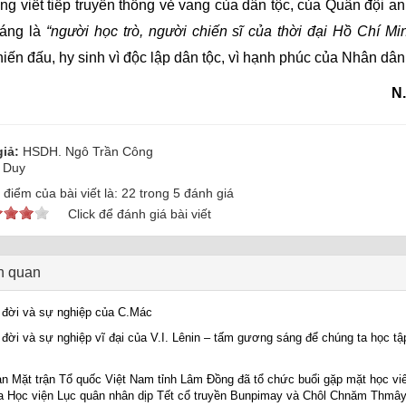
ng viết tiếp truyền thống vẻ vang của dân tộc, của Quân đội a
áng là
“người học trò, người chiến sĩ của thời đại Hồ Chí Mi
iến đấu, hy sinh vì độc lập dân tộc, vì hạnh phúc của Nhân dân.
N.
iả:
HSDH. Ngô Trần Công
 Duy
điểm của bài viết là:
22
trong
5
đánh giá
Click để đánh giá bài viết
ên quan
đời và sự nghiệp của C.Mác
đời và sự nghiệp vĩ đại của V.I. Lênin – tấm gương sáng để chúng ta học tập
n Mặt trận Tổ quốc Việt Nam tỉnh Lâm Đồng đã tổ chức buổi gặp mặt học vi
a Học viện Lục quân nhân dịp Tết cổ truyền Bunpimay và Chôl Chnăm Thmâ