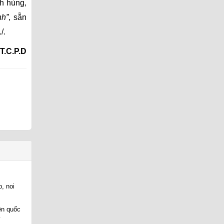
nh hùng,
nh”
, sẵn
/.
T.C.P.D
, noi
ên quốc
y