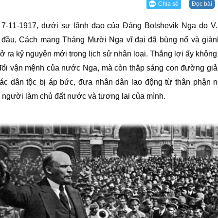
Chia sẻ
Đọc bài
7-11-1917, dưới sự lãnh đạo của Đảng Bolshevik Nga do V.I
đầu, Cách mạng Tháng Mười Nga vĩ đại đã bùng nổ và giàn
mở ra kỷ nguyên mới trong lịch sử nhân loại. Thắng lợi ấy không
đổi vận mệnh của nước Nga, mà còn thắp sáng con đường giả
ác dân tộc bị áp bức, đưa nhân dân lao động từ thân phận nô
Thứ năm,16/02/2017
Thứ năm,16/02/2017
 người làm chủ đất nước và tương lai của mình.
ột số hình ảnh
Một số hình ảnh