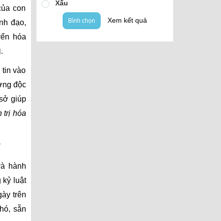
Xấu
của con
Xem kết quả
Bình chọn
nh đạo,
yển hóa
.
tin vào
ờng độc
 sở giúp
 trị hóa
và hành
 kỷ luật
ày trên
khó, sẵn