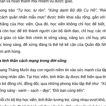
hận và hoàn thành mọi nhiệm vụ được giao.
ong trào “
Tự
học, tự rèn”, “Xứng danh Bộ đội Cụ Hồ”, “Rè
cách quân nhân mẫu mực”
được triển khai sâu rộng, gắn với
thắng của Học viện. Qua đó, học viên không chỉ học để biết,
à còn học để trở thành người cán bộ lãnh đạo, chỉ huy, các n
à giáo có bản lĩnh chính trị vững vàng, năng lực chỉ huy, p
c trong sáng, để xứng đáng là thế hệ kế cận của Quân đội N
am anh hùng.
a tinh thần cách mạng trong đời sống
ạng Tháng Mười dạy con người niềm tin vào sức mạnh của tập
úng nhân dân. Tại Học viện, tinh thần ấy được thể hiện qua t
n bó đồng chí, đồng đội, qua những phong trào tập thể như
“X
ờng sáng - xanh – sạch – đẹp”, “Đôi bạn cùng tiến”
.
ỗi chi bộ lớp học viên, tinh thần tương trợ, cùng nhau vượt khó,