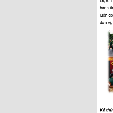
tốt, rè
hành ti
luôn đo
đơn vị,
Kế thừ