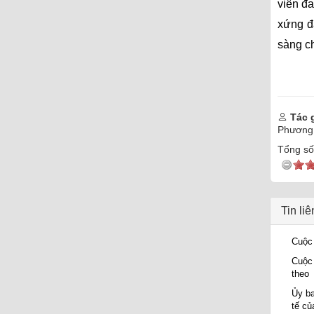
viên đa
xứng đ
sàng ch
Tác g
Phương
Tổng số 
Tin li
Cuộc 
Cuộc 
theo
Ủy ba
tế củ