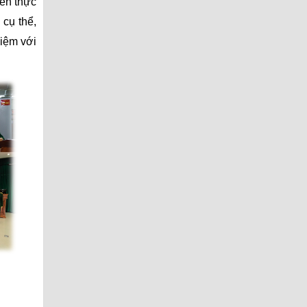
iên thực
 cụ thể,
hiệm với