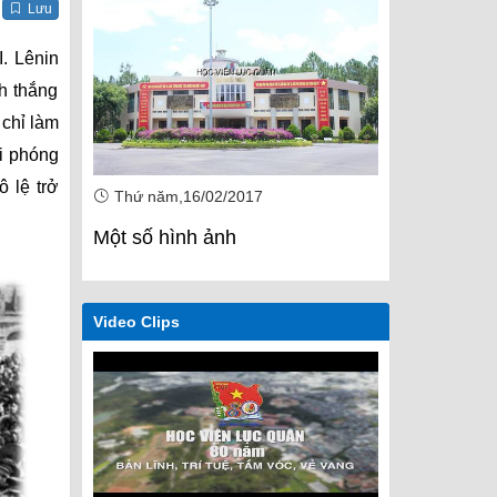
Lưu
. Lênin
h thắng
 chỉ làm
i phóng
 lệ trở
Thứ năm,16/02/2017
Thứ năm,1
Một số hình ảnh
Một số hìn
Video Clips