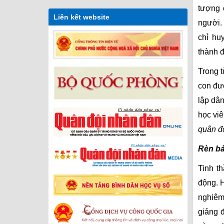
tượng 
Liên kết website
người.
chỉ hu
thành đ
Trong 
con đư
lập dân
học vi
quân độ
Rèn bả
Tinh t
động. H
nghiêm
giảng đ