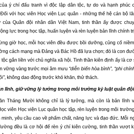
của ý chí đấu tranh vì độc lập dân tộc, tự do và hạnh phúc 
 Đối với học viên Học viện Lục quân - những thế hệ cán bộ lã
y của Quân đội nhân dân Việt Nam, tinh thần ấy được chu
ộng lực trong học tập, huấn luyện và rèn luyện bản lĩnh chính trị
từng giờ học, mỗi học viên đều được bồi dưỡng, củng cố niềm 
ờng cách mạng mà Đảng và Bác Hồ đã lựa chọn; đó là con đư
 tộc gắn liền với chủ nghĩa xã hội. Tinh thần kiên định ấy là cơ
ên vững vàng trước mọi âm mưu
“diễn biến hòa bình”, “phi chính
i”
, không dao động trước khó khăn, thử thách.
n lĩnh, giữ vững lý tưởng trong môi trường kỷ luật quân đội
hần Tháng Mười không chỉ là lý tưởng, mà còn là bản lĩnh 
ọc viên Học viện Lục quân học tập, rèn luyện trong môi trường
 minh, yêu cầu cao về phẩm chất, năng lực và đạo đức. Mỗi ng
ường đều là cơ hội để rèn ý chí kiên cường, tinh thần vượt 