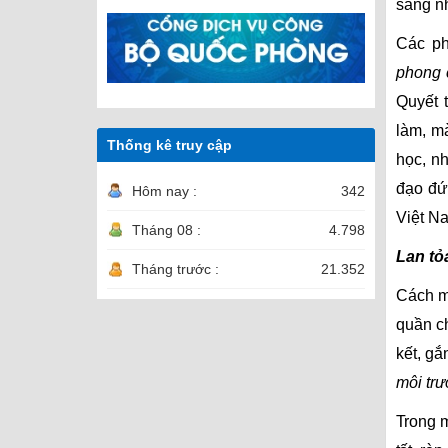
sàng n
Các ph
phong 
Quyết 
làm, m
Thống kê truy cập
học, nh
đạo đứ
Hôm nay :
342
Việt N
Tháng 08 :
4.798
Lan tỏ
Tháng trước :
21.352
Cách m
quần ch
kết, gắ
môi trư
Trong m