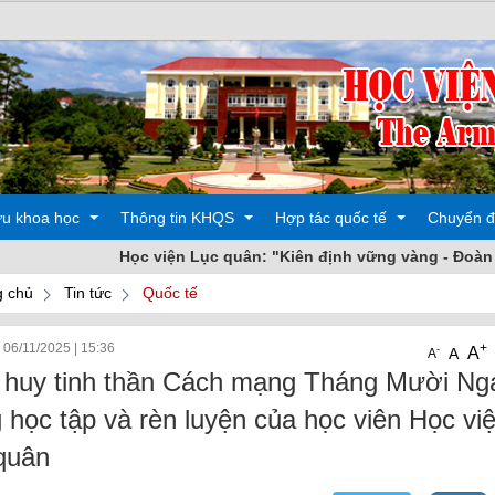
ứu khoa học
Thông tin KHQS
Hợp tác quốc tế
Chuyển đ
Học viện Lục quân: "Kiên định vững vàng - Đoàn kết nhất t
 chủ
Tin tức
Quốc tế
 động
Các hoạt động
Đào tạo
 06/11/2025
|
15:36
+
A
-
A
A
oa học
Sản phẩm
Các hoạt động
 huy tinh thần Cách mạng Tháng Mười Ng
g học tập và rèn luyện của học viên Học vi
quân