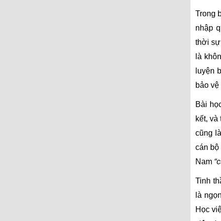
Trong b
nhập q
thời sự
là khôn
luyện b
bảo vệ 
Bài họ
kết, và
cũng l
cán bộ
Nam
“c
Tinh t
là ngọ
Học việ