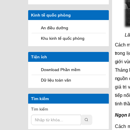
Kinh tế quốc phòng
An điều dưỡng
Lã
Khu kinh tế quốc phòng
Cách m
trong l
Tiện ích
giới vù
Download Phần mềm
Tháng M
nguồn 
Dữ liệu toàn văn
giá trị
tiếp nố
Tìm kiếm
tinh t
Tìm kiếm
Ngọn l
Cách m