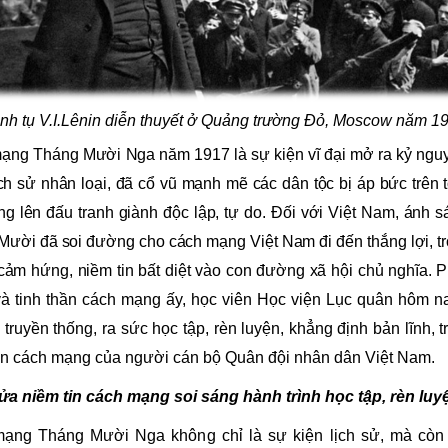
nh tụ V.I.Lênin diễn thuyết ở Quảng trường Đỏ, Moscow năm 1
ạng Tháng Mười Nga năm 1917 là sự kiện vĩ đại mở ra kỷ ngu
ịch sử nhân loại, đã cổ vũ mạnh mẽ các dân tộc bị áp bức trên 
ng lên đấu tranh giành độc lập, tự do. Đối với Việt Nam, ánh 
ười đã soi đường cho cách mạng Việt Nam đi đến thắng lợi, t
cảm hứng, niềm tin bất diệt vào con đường xã hội chủ nghĩa.
P
 và tinh thần cách mạng ấy, học viên Học viện Lục quân hôm 
i truyền thống, ra sức học tập, rèn luyện, khẳng định bản lĩnh, tr
hần cách mạng của người cán bộ Quân đội nhân dân Việt Nam.
ửa niềm tin cách mạng soi sáng hành trình học tập, rèn luy
ạng Tháng Mười Nga không chỉ là sự kiện lịch sử, mà còn 