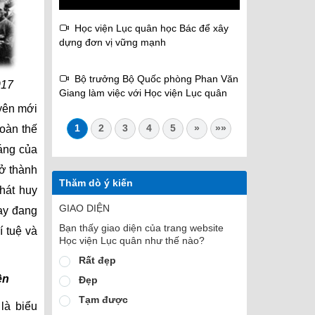
Học viện Lục quân học Bác để xây
dựng đơn vị vững mạnh
Bộ trưởng Bộ Quốc phòng Phan Văn
917
Giang làm việc với Học viện Lục quân
yên mới
1
2
3
4
5
»
»»
toàn thế
sáng của
rở thành
Thăm dò ý kiến
hát huy
GIAO DIỆN
nay đang
Bạn thấy giao diện của trang website
í tuệ và
Học viện Lục quân như thế nào?
Rất đẹp
ện
Đẹp
Tạm được
là biểu