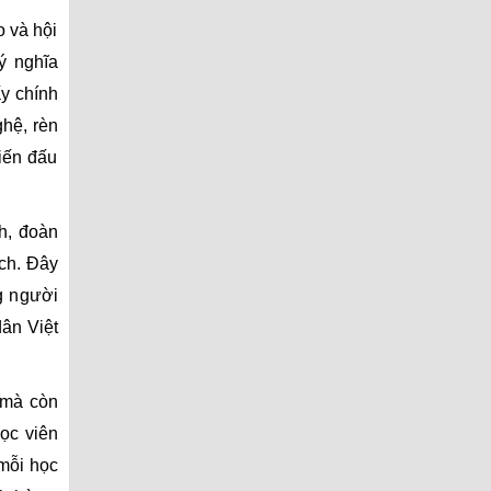
o và hội
ý nghĩa
ấy chính
ghệ, rèn
hiến đấu
h, đoàn
ách. Đây
g người
ân Việt
 mà còn
ọc viên
 mỗi học