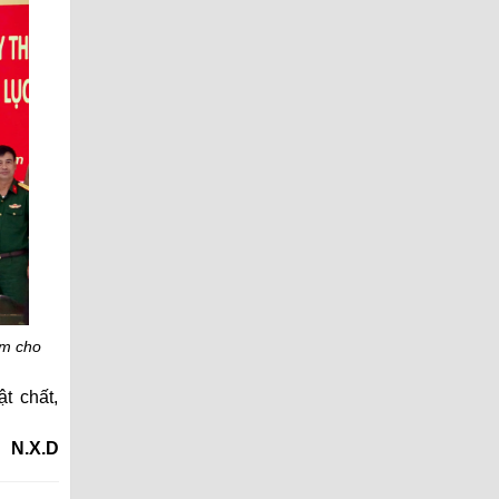
ệm cho
t chất,
N.X.D