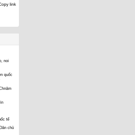
opy link
, noi
ên quốc
y
l Chnăm
in
ốc tế
 Dân chủ