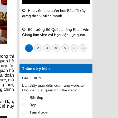
Học viện Lục quân học Bác để xây
dựng đơn vị vững mạnh
Bộ trưởng Bộ Quốc phòng Phan Văn
Giang làm việc với Học viện Lục quân
1
2
3
4
5
»
»»
rọng thị
 quan hệ
 hợp tác
Thăm dò ý kiến
 quan hệ
u, đoàn
GIAO DIỆN
Đức, mà
ng thời,
Bạn thấy giao diện của trang website
ng chính
Học viện Lục quân như thế nào?
Rất đẹp
ăn Hậu,
Đẹp
Chỉ huy
Tạm được