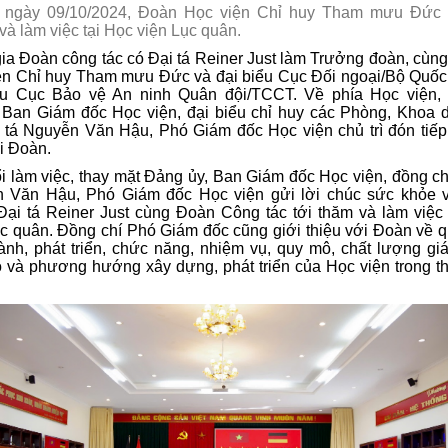
 ngày 09/10/2024, Đoàn Học viện Chỉ huy Tham mưu Đức
và làm việc tại Học viện Lục quân.
ia Đoàn công tác có Đại tá Reiner Just làm Trưởng đoàn, cùng
ện Chỉ huy Tham mưu Đức và đại biểu Cục Đối ngoại/Bộ Quốc
ểu Cục Bảo vệ An ninh Quân đội/TCCT. Về phía Học viện,
 Ban Giám đốc Học viện, đại biểu chỉ huy các Phòng, Khoa 
i tá Nguyễn Văn Hậu, Phó Giám đốc Học viện chủ trì đón tiếp
i Đoàn.
i làm việc, thay mặt Đảng ủy, Ban Giám đốc Học viện, đồng ch
Thứ năm,16/02/2017
Thứ năm,16/02/2017
 Văn Hậu, Phó Giám đốc Học viện gửi lời chúc sức khỏe 
ại tá Reiner Just cùng Đoàn Công tác tới thăm và làm việc 
ột số hình ảnh
Một số hình ảnh
c quân. Đồng chí Phó Giám đốc cũng giới thiệu với Đoàn về q
ành, phát triển, chức năng, nhiệm vụ, quy mô, chất lượng gi
o và phương hướng xây dựng, phát triển của Học viện trong th