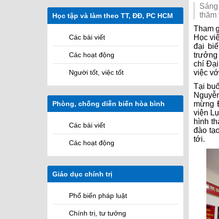
Sứ mệnh
Các cơ quan
Sáng
thăm 
Học tập và làm theo TT, ĐĐ, PC HCM
Các Hệ quản lý học viên
Tham g
Học vi
Các bài viết
đại bi
trưởng
Các hoạt động
chí Đạ
việc vớ
Người tốt, việc tốt
Tại buổ
Nguyễn
mừng Đ
Phòng, chống diễn biến hòa bình
M
viện Lụ
hình th
Các bài viết
đào tạ
tới.
Các hoạt động
Giáo dục chính trị
Phổ biến pháp luật
Chính trị, tư tưởng