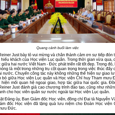
Quang cảnh buổi làm việc
Reiner Just bày tỏ vui mừng và chân thành cảm ơn sự tiếp đón t
 hiếu khách của Học viện Lục quân. Trong thời gian vừa qua,
 giữa hai nước Việt Nam - Đức phát triển rất tốt đẹp. Trong đó,
òng là một trong những trụ cột quan trọng trong việc thúc đẩy
ai nước. Chuyến công tác này không những thể hiện sự giao lư
ắn bó giữa Học viện Lục quân và Học viện Chỉ huy Tham mưu 
 hiện mối quan hệ ngoại giao, hợp tác giữa hai quốc gia. Đồ
Reiner Just đánh giá cao chương trình đào tạo, cũng như nhữ
nh cho học viên quân sự nước ngoài tại Học viện Lục quân.
ặt Đảng ủy, Ban Giám đốc Học viện, đồng chí Đại tá Nguyễn V
ám đốc Học viện đã tặng quà lưu niệm cho Đoàn Học viện 
mưu Đức.