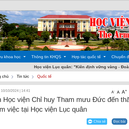
ứu khoa học
Thông tin KHQS
Hợp tác quốc tế
Chuyển đ
Học viện Lục quân: "Kiên định vững vàng - Đoàn kết nhất 
 chủ
Tin tức
Quốc tế
 động
Các hoạt động
Đào tạo
 10/10/2024
|
14:41
+
A
-
A
A
oa học
Sản phẩm
Các hoạt động
 Học viện Chỉ huy Tham mưu Đức đến th
àm việc tại Học viện Lục quân
Chia sẻ
Đọc bài