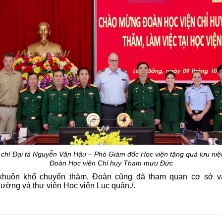
chí Đại tá Nguyễn Văn Hậu – Phó Giám đốc Học viện tặng quà lưu ni
Đoàn Học viện Chỉ huy Tham mưu Đức
khuôn khổ chuyến thăm, Đoàn cũng đã tham quan cơ sở vậ
ường và thư viện Học viện Lục quân./.