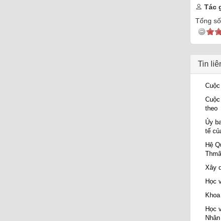
Tác g
Tổng số 
Tin li
Cuộc 
Cuộc 
theo
Ủy ba
tế củ
Hệ Qu
Thmây
Xây d
Học v
Khoa 
Học v
Nhân