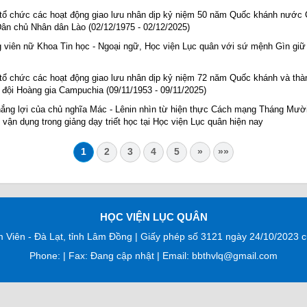
tổ chức các hoạt động giao lưu nhân dịp kỷ niệm 50 năm Quốc khánh nước
ân chủ Nhân dân Lào (02/12/1975 - 02/12/2025)
 viên nữ Khoa Tin học - Ngoại ngữ, Học viện Lục quân với sứ mệnh Gìn giữ
tổ chức các hoạt động giao lưu nhân dịp kỷ niệm 72 năm Quốc khánh và thà
đội Hoàng gia Campuchia (09/11/1953 - 09/11/2025)
ắng lợi của chủ nghĩa Mác - Lênin nhìn từ hiện thực Cách mạng Tháng Mườ
rị vận dụng trong giảng dạy triết học tại Học viện Lục quân hiện nay
1
2
3
4
5
»
»»
HỌC VIỆN LỤC QUÂN
m Viên - Đà Lạt, tỉnh Lâm Đồng | Giấy phép số 3121 ngày 24/10/2023
Phone: | Fax: Đang cập nhật | Email: bbthvlq@gmail.com