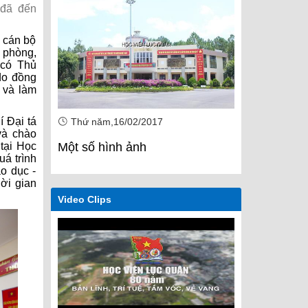
 đã đến
 cán bộ
 phòng,
 có Thủ
do đồng
 và làm
í Đại tá
Thứ năm,16/02/2017
Thứ năm,1
và chào
tại Học
Một số hình ảnh
Một số hìn
uá trình
áo dục -
ời gian
Video Clips