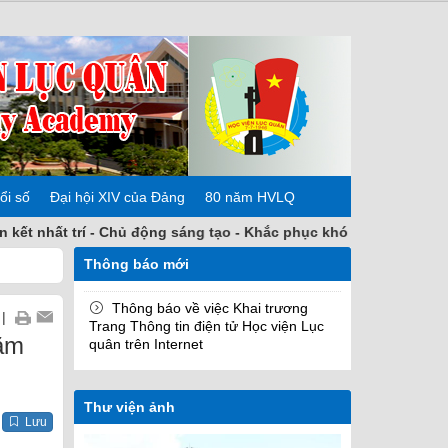
ổi số
Đại hội XIV của Đảng
80 năm HVLQ
trí - Chủ động sáng tạo - Khắc phục khó khăn - Hoàn thành nhiệ
Thông báo mới
Thông báo về việc Khai trương
|
Trang Thông tin điện tử Học viện Lục
ăm
quân trên Internet
Thư viện ảnh
Lưu