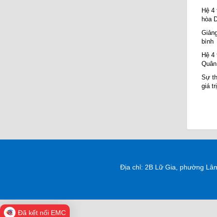
Hệ 4 
hòa D
Giảng
bình
Hệ 4 
Quân 
Sự th
giá t
Địa chỉ: 2B Lữ Gia, phường Lâ
Đã kết nối EMC