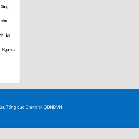
 Cộng
 hòa
nh lập
i Nga và
 của Tổng cục Chính trị QĐNDVN