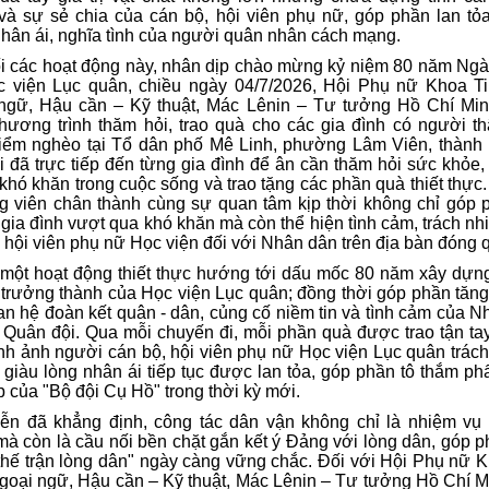
và sự sẻ chia của cán bộ, hội viên phụ nữ, góp phần lan tỏa
hân ái, nghĩa tình của người quân nhân cách mạng.
ối các hoạt động này, nhân dịp chào mừng kỷ niệm 80 năm Ngà
c viện Lục quân, chiều ngày 04/7/2026, Hội Phụ nữ Khoa Ti
ngữ, Hậu cần – Kỹ thuật, Mác Lênin – Tư tưởng Hồ Chí Min
hương trình thăm hỏi, trao quà cho các gia đình có người t
iểm nghèo tại Tổ dân phố Mê Linh, phường Lâm Viên, thành
i đã trực tiếp đến từng gia đình để ân cần thăm hỏi sức khỏe,
hó khăn trong cuộc sống và trao tặng các phần quà thiết thự
ng viên chân thành cùng sự quan tâm kịp thời không chỉ góp 
 gia đình vượt qua khó khăn mà còn thể hiện tình cảm, trách n
 hội viên phụ nữ Học viện đối với Nhân dân trên địa bàn đóng 
 một hoạt động thiết thực hướng tới dấu mốc 80 năm xây dựng
 trưởng thành của Học viện Lục quân; đồng thời góp phần tăn
n hệ đoàn kết quân - dân, củng cố niềm tin và tình cảm của 
i Quân đội. Qua mỗi chuyến đi, mỗi phần quà được trao tận ta
nh ảnh người cán bộ, hội viên phụ nữ Học viện Lục quân trác
, giàu lòng nhân ái tiếp tục được lan tỏa, góp phần tô thắm p
 của "Bộ đội Cụ Hồ" trong thời kỳ mới.
iễn đã khẳng định, công tác dân vận không chỉ là nhiệm vụ
à còn là cầu nối bền chặt gắn kết ý Đảng với lòng dân, góp 
thế trận lòng dân" ngày càng vững chắc. Đối với Hội Phụ nữ K
Ngoại ngữ, Hậu cần – Kỹ thuật, Mác Lênin – Tư tưởng Hồ Chí M