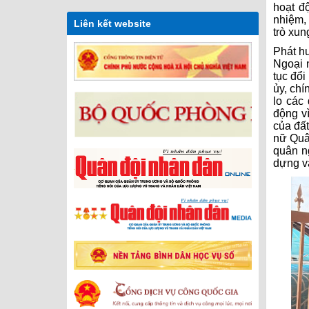
hoạt độ
nhiệm, 
Liên kết website
trò xun
Phát hu
Ngoại 
tục đổi
ủy, chí
lo các
động v
của đất
nữ Quân
quân n
dựng v