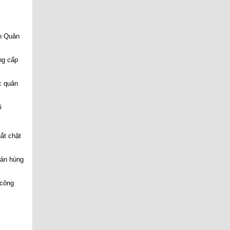
ện Quân
ng cấp
c quân
i
ắt chặt
bản hùng
 công