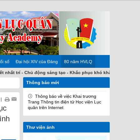
ổi số
Đại hội XIV của Đảng
80 năm HVLQ
- Chủ động sáng tạo - Khắc phục khó khăn - Hoàn thành nhiệm vụ
Thông báo mới
Thông báo về việc Khai trương
|
Trang Thông tin điện tử Học viện Lục
ục
quân trên Internet
ình
Thư viện ảnh