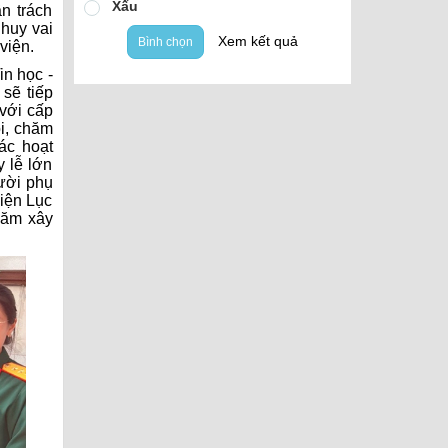
Xấu
ần trách
 huy vai
Xem kết quả
Bình chọn
viện.
in học -
sẽ tiếp
 với cấp
ội, chăm
ác hoạt
 lễ lớn
gười phụ
viện Lục
năm xây