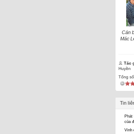
Cán b
Mác Lê
Tác g
Huyền
Tổng số 
Tin li
Phát 
của đ
Vinh 