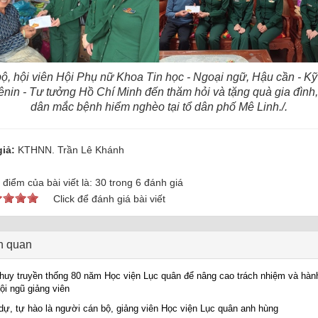
ộ, hội viên Hội Phụ nữ Khoa Tin học - Ngoại ngữ, Hậu cần - Kỹ 
nin - Tư tưởng Hồ Chí Minh đến thăm hỏi và tặng quà gia đình
dân mắc bệnh hiểm nghèo tại tổ dân phố Mê Linh./.
iả:
KTHNN. Trần Lê Khánh
điểm của bài viết là:
30
trong
6
đánh giá
Click để đánh giá bài viết
ên quan
huy truyền thống 80 năm Học viện Lục quân để nâng cao trách nhiệm và hàn
ội ngũ giảng viên
dự, tự hào là người cán bộ, giảng viên Học viện Lục quân anh hùng