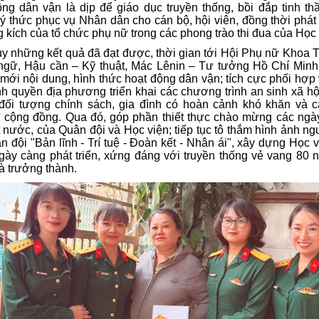
ng dân vận là dịp để giáo dục truyền thống, bồi đắp tinh th
ý thức phục vụ Nhân dân cho cán bộ, hội viên, đồng thời phát
g kích của tổ chức phụ nữ trong các phong trào thi đua của Học 
y những kết quả đã đạt được, thời gian tới Hội Phụ nữ Khoa T
ngữ, Hậu cần – Kỹ thuật, Mác Lênin – Tư tưởng Hồ Chí Minh 
 mới nội dung, hình thức hoạt động dân vận; tích cực phối hợp
nh quyền địa phương triển khai các chương trình an sinh xã h
 đối tượng chính sách, gia đình có hoàn cảnh khó khăn và c
ì cộng đồng. Qua đó, góp phần thiết thực chào mừng các ngày
 nước, của Quân đội và Học viện; tiếp tục tô thắm hình ảnh n
 đội "Bản lĩnh - Trí tuệ - Đoàn kết - Nhân ái", xây dựng Học 
gày càng phát triển, xứng đáng với truyền thống vẻ vang 80 
à trưởng thành.