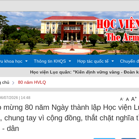
ứu khoa học
Thông tin KHQS
Hợp tác quốc tế
Chuyển đ
Học viện Lục quân: "Kiên định vững vàng - Đoàn kết nhất trí 
 chủ
80 năm HVLQ
 động
Các hoạt động
Đào tạo
06/07/2026
|
14:48
+
A
-
A
A
oa học
Sản phẩm
Các hoạt động
 mừng 80 năm Ngày thành lập Học viện L
, chung tay vì cộng đồng, thắt chặt nghĩa t
 - dân