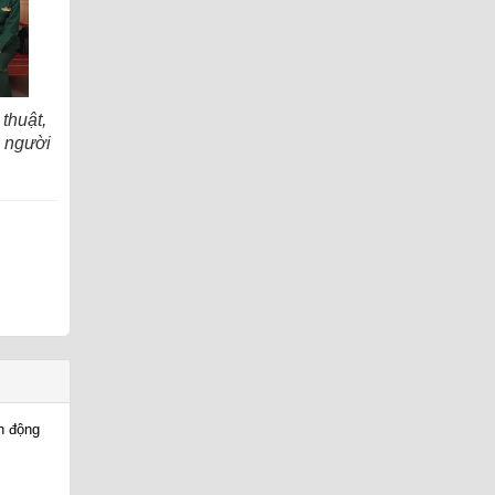
thuật,
, người
h động