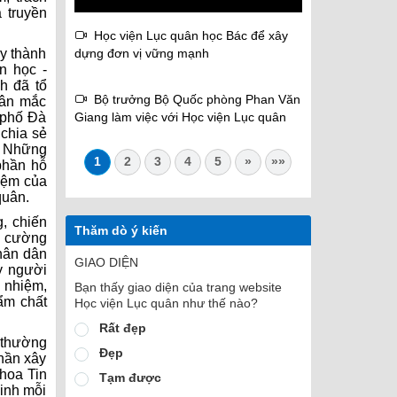
 truyền
Học viện Lục quân học Bác để xây
y thành
dựng đơn vị vững mạnh
n học -
h đã tổ
Bộ trưởng Bộ Quốc phòng Phan Văn
hân mắc
 phố Đà
Giang làm việc với Học viện Lục quân
 chia sẻ
c. Những
1
2
3
4
5
»
»»
phần hỗ
hiệm của
quân.
, chiến
Thăm dò ý kiến
g cường
Nhân dân
GIAO DIỆN
y người
h nhiệm,
Bạn thấy giao diện của trang website
hẩm chất
Học viện Lục quân như thế nào?
Rất đẹp
 thường
Đẹp
phần xây
hoa Tin
Tạm được
inh mỗi