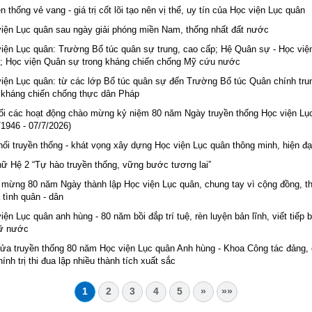
n thống vẻ vang - giá trị cốt lõi tạo nên vị thế, uy tín của Học viện Lục quân
iện Lục quân sau ngày giải phóng miền Nam, thống nhất đất nước
iện Lục quân: Trường Bổ túc quân sự trung, cao cấp; Hệ Quân sự - Học vi
; Học viện Quân sự trong kháng chiến chống Mỹ cứu nước
iện Lục quân: từ các lớp Bổ túc quân sự đến Trường Bổ túc Quân chính tru
 kháng chiến chống thực dân Pháp
ổi các hoạt động chào mừng kỷ niệm 80 năm Ngày truyền thống Học viện Lụ
/1946 - 07/7/2026)
nối truyền thống - khát vọng xây dựng Học viện Lục quân thông minh, hiện đạ
ữ Hệ 2 “Tự hào truyền thống, vững bước tương lai”
mừng 80 năm Ngày thành lập Học viện Lục quân, chung tay vì cộng đồng, th
 tình quân - dân
iện Lục quân anh hùng - 80 năm bồi đắp trí tuệ, rèn luyện bản lĩnh, viết tiếp 
iữ nước
lửa truyền thống 80 năm Học viện Lục quân Anh hùng - Khoa Công tác đảng,
hính trị thi đua lập nhiều thành tích xuất sắc
1
2
3
4
5
»
»»