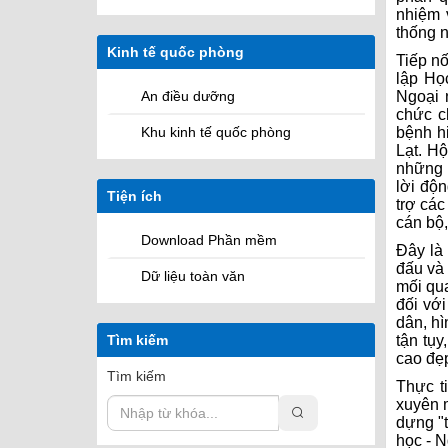
nhiệm 
thống n
Kinh tế quốc phòng
Tiếp n
lập Họ
Ngoại 
An điều dưỡng
chức c
bệnh h
Khu kinh tế quốc phòng
Lạt. Hộ
những k
lời độ
Tiện ích
trợ các
cán bộ,
Download Phần mềm
Đây là
đấu và
Dữ liệu toàn văn
mối qua
đối vớ
dân, hì
tận tụy
Tìm kiếm
cao đẹp
Tìm kiếm
Thực t
xuyên m
dựng "
học - 