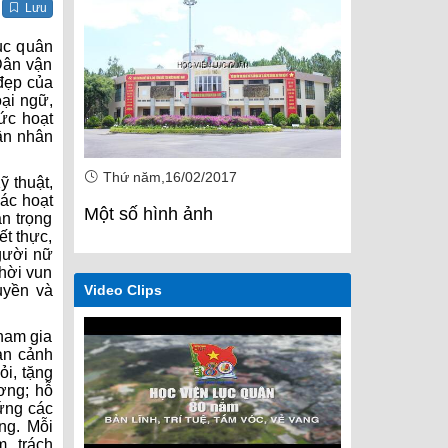
Lưu
ục quân
"Dân vận
 đẹp của
ại ngữ,
ức hoạt
hần nhân
Thứ năm,16/02/2017
Thứ năm,1
 thuật,
ác hoạt
Một số hình ảnh
Một số hìn
n trọng
ết thực,
gười nữ
thời vun
uyền và
Video Clips
tham gia
àn cảnh
ỏi, tặng
ơng; hỗ
 ứng các
ng. Mỗi
, trách