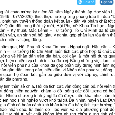
Chia sẻ
Đọc bài
 tới chào mừng kỷ niệm 80 năm Ngày thành lập Học viện L
/1946 - 07/7/2026), thiết thực hưởng ứng phong trào thi đua 
, phát huy truyền thống đoàn kết quân - dân và phẩm chất tốt
ữ Quân đội trong thời kỳ mới, Hội Phụ nữ Khoa Tin học - Ngo
ần – Kỹ thuật, Mác Lênin – Tư tưởng Hồ Chí Minh đã tổ ch
dân vận, an sinh xã hội giàu ý nghĩa, góp phần lan tỏa tinh t
rách nhiệm vì cộng đồng.
Thứ năm,16/02/2017
Thứ năm,16/02/2017
năm qua, Hội Phụ nữ Khoa Tin học - Ngoại ngữ, Hậu cần – Kỹ
nin – Tư tưởng Hồ Chí Minh luôn tích cực phối hợp tổ chức c
ột số hình ảnh
Một số hình ảnh
ướng về Nhân dân trên địa bàn, coi đây là một nội dung qua
hực hiện nhiệm vụ chính trị của đơn vị. Bằng những việc làm thi
, hội viên phụ nữ của Khoa đã góp phần xây dựng hình ảnh n
ân gần dân, trọng dân, hiểu dân, vì Nhân dân phục vụ; đồng 
i quan hệ đoàn kết, gắn bó giữa đơn vị với cấp ủy, chính q
ân địa phương.
y tinh thần sẻ chia, Hội đã tích cực vận động cán bộ, hội viên 
ạt động thiện nguyện, chăm lo đời sống các đối tượng có ho
n. Nhiều chương trình ý nghĩa đã được triển khai như thăm h
c em học sinh nghèo vượt khó tại xã Đạ Nhim, huyện Lạc Dư
 gia đình có hoàn cảnh khó khăn trên địa bàn; tích cực hưởng
trào nhân đạo, từ thiện do Học viện và địa phương phát độ
uà tuy giá trị vật chất không lớn nhưng chứa đựng tình cảm