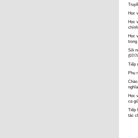
Truyề
Học v
Học v
chính
Học v
trong
Sôi n
(07/7
Tiếp 
Phụ n
Chào 
nghĩa
Học v
ca g
Tiếp 
tác c