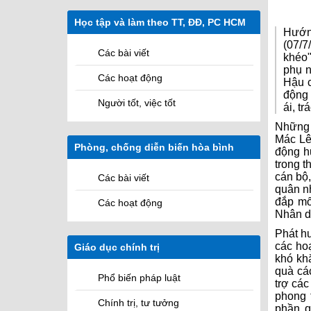
Sứ mệnh
Các cơ quan
Học tập và làm theo TT, ĐĐ, PC HCM
Các Hệ quản lý học viên
Hướng
(07/7
Các bài viết
khéo"
phụ n
Các hoạt động
Hậu c
động 
Người tốt, việc tốt
ái, t
Những 
Mác Lê
Phòng, chống diễn biến hòa bình
M
động h
trong t
cán bộ
Các bài viết
quân nh
đắp mố
Các hoạt động
Nhân d
Phát hu
các ho
Giáo dục chính trị
khó khă
quà cá
Phổ biến pháp luật
trợ các
phong 
Chính trị, tư tưởng
phần q