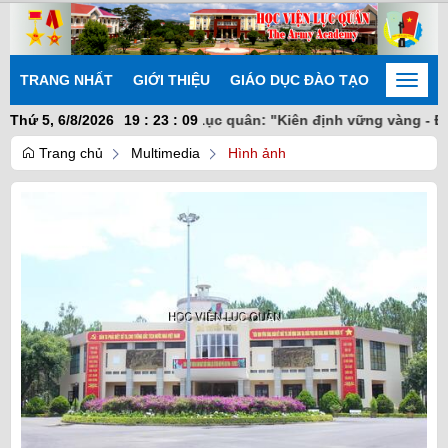
TRANG NHẤT
GIỚI THIỆU
GIÁO DỤC ĐÀO TẠO
NGHIÊN
Toggle
naviga
Thứ 5, 6/8/2026
Học viện Lục quân: "Kiên định vững vàng - Đoàn
19
:
23
:
10
Trang chủ
Multimedia
Hình ảnh