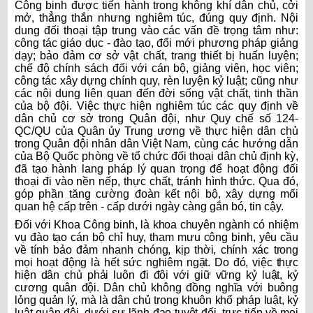
Công binh được tiến hành trong không khí dân chủ, cởi
mở, thẳng thắn nhưng nghiêm túc, đúng quy định. Nội
dung đối thoại tập trung vào các vấn đề trọng tâm như:
công tác giáo dục - đào tạo, đổi mới phương pháp giảng
dạy; bảo đảm cơ sở vật chất, trang thiết bị huấn luyện;
chế độ chính sách đối với cán bộ, giảng viên, học viên;
công tác xây dựng chính quy, rèn luyện kỷ luật; cũng như
các nội dung liên quan đến đời sống vật chất, tinh thần
của bộ đội. Việc thực hiện nghiêm túc các quy định về
dân chủ cơ sở trong Quân đội, như Quy chế số 124-
QC/QU của Quân ủy Trung ương về thực hiện dân chủ
trong Quân đội nhân dân Việt Nam, cùng các hướng dẫn
của Bộ Quốc phòng về tổ chức đối thoại dân chủ định kỳ,
đã tạo hành lang pháp lý quan trọng để hoạt động đối
thoại đi vào nền nếp, thực chất, tránh hình thức. Qua đó,
góp phần tăng cường đoàn kết nội bộ, xây dựng mối
quan hệ cấp trên - cấp dưới ngày càng gắn bó, tin cậy.
Đối với Khoa Công binh, là khoa chuyên ngành có nhiệm
vụ đào tạo cán bộ chỉ huy, tham mưu công binh, yêu cầu
về tính bảo đảm nhanh chóng, kịp thời, chính xác trong
mọi hoạt động là hết sức nghiêm ngặt. Do đó, việc thực
hiện dân chủ phải luôn đi đôi với giữ vững kỷ luật, kỷ
cương quân đội. Dân chủ không đồng nghĩa với buông
lỏng quản lý, mà là dân chủ trong khuôn khổ pháp luật, kỷ
luật quân đội, dưới sự lãnh đạo tuyệt đối, trực tiếp về mọi