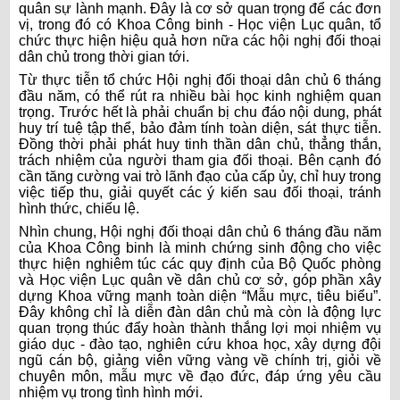
quân sự lành mạnh. Đây là cơ sở quan trọng để các đơn
vị, trong đó có Khoa Công binh - Học viện Lục quân, tổ
chức thực hiện hiệu quả hơn nữa các hội nghị đối thoại
dân chủ trong thời gian tới.
Từ thực tiễn tổ chức Hội nghị đối thoại dân chủ 6 tháng
đầu năm, có thể rút ra nhiều bài học kinh nghiệm quan
trọng. Trước hết là phải chuẩn bị chu đáo nội dung, phát
huy trí tuệ tập thể, bảo đảm tính toàn diện, sát thực tiễn.
Đồng thời phải phát huy tinh thần dân chủ, thẳng thắn,
trách nhiệm của người tham gia đối thoại. Bên cạnh đó
cần tăng cường vai trò lãnh đạo của cấp ủy, chỉ huy trong
việc tiếp thu, giải quyết các ý kiến sau đối thoại, tránh
hình thức, chiếu lệ.
Nhìn chung, Hội nghị đối thoại dân chủ 6 tháng đầu năm
của Khoa Công binh là minh chứng sinh động cho việc
thực hiện nghiêm túc các quy định của Bộ Quốc phòng
và Học viện Lục quân về dân chủ cơ sở, góp phần xây
dựng Khoa vững mạnh toàn diện “Mẫu mực, tiêu biểu”.
Đây không chỉ là diễn đàn dân chủ mà còn là động lực
quan trọng thúc đẩy hoàn thành thắng lợi mọi nhiệm vụ
giáo dục - đào tạo, nghiên cứu khoa học, xây dựng đội
ngũ cán bộ, giảng viên vững vàng về chính trị, giỏi về
chuyên môn, mẫu mực về đạo đức, đáp ứng yêu cầu
nhiệm vụ trong tình hình mới.