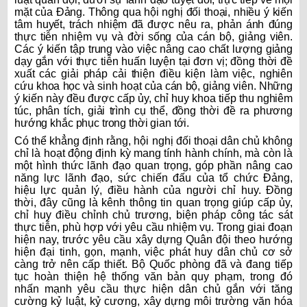
mặt của Đảng. Thông qua hội nghị đối thoại, nhiều ý kiến
tâm huyết, trách nhiệm đã được nêu ra, phản ánh đúng
thực tiễn nhiệm vụ và đời sống của cán bộ, giảng viên.
Các ý kiến tập trung vào việc nâng cao chất lượng giảng
dạy gắn với thực tiễn huấn luyện tại đơn vị; đồng thời đề
xuất các giải pháp cải thiện điều kiện làm việc, nghiên
cứu khoa học và sinh hoạt của cán bộ, giảng viên. Những
ý kiến này đều được cấp ủy, chỉ huy khoa tiếp thu nghiêm
túc, phân tích, giải trình cụ thể, đồng thời đề ra phương
hướng khắc phục trong thời gian tới.
Có thể khẳng định rằng, hội nghị đối thoại dân chủ không
chỉ là hoạt động định kỳ mang tính hành chính, mà còn là
một hình thức lãnh đạo quan trọng, góp phần nâng cao
năng lực lãnh đạo, sức chiến đấu của tổ chức Đảng,
hiệu lực quản lý, điều hành của người chỉ huy. Đồng
thời, đây cũng là kênh thông tin quan trọng giúp cấp ủy,
chỉ huy điều chỉnh chủ trương, biện pháp công tác sát
thực tiễn, phù hợp với yêu cầu nhiệm vụ. Trong giai đoạn
hiện nay, trước yêu cầu xây dựng Quân đội theo hướng
hiện đại tinh, gọn, mạnh, việc phát huy dân chủ cơ sở
càng trở nên cấp thiết. Bộ Quốc phòng đã và đang tiếp
tục hoàn thiện hệ thống văn bản quy phạm, trong đó
nhấn mạnh yêu cầu thực hiện dân chủ gắn với tăng
cường kỷ luật, kỷ cương, xây dựng môi trường văn hóa