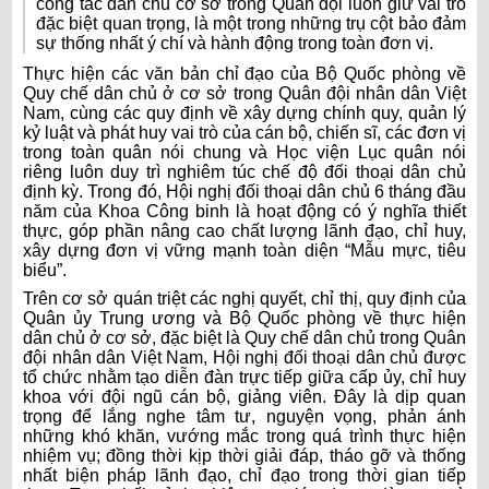
công tác dân chủ cơ sở trong Quân đội luôn giữ vai trò
đặc biệt quan trọng, là một trong những trụ cột bảo đảm
sự thống nhất ý chí và hành động trong toàn đơn vị.
Thực hiện các văn bản chỉ đạo của Bộ Quốc phòng về
Quy chế dân chủ ở cơ sở trong Quân đội nhân dân Việt
Nam, cùng các quy định về xây dựng chính quy, quản lý
kỷ luật và phát huy vai trò của cán bộ, chiến sĩ, các đơn vị
trong toàn quân nói chung và Học viện Lục quân nói
riêng luôn duy trì nghiêm túc chế độ đối thoại dân chủ
định kỳ. Trong đó, Hội nghị đối thoại dân chủ 6 tháng đầu
năm của Khoa Công binh là hoạt động có ý nghĩa thiết
thực, góp phần nâng cao chất lượng lãnh đạo, chỉ huy,
xây dựng đơn vị vững mạnh toàn diện “Mẫu mực, tiêu
biểu”.
Trên cơ sở quán triệt các nghị quyết, chỉ thị, quy định của
Quân ủy Trung ương và Bộ Quốc phòng về thực hiện
dân chủ ở cơ sở, đặc biệt là Quy chế dân chủ trong Quân
đội nhân dân Việt Nam, Hội nghị đối thoại dân chủ được
tổ chức nhằm tạo diễn đàn trực tiếp giữa cấp ủy, chỉ huy
khoa với đội ngũ cán bộ, giảng viên. Đây là dịp quan
trọng để lắng nghe tâm tư, nguyện vọng, phản ánh
những khó khăn, vướng mắc trong quá trình thực hiện
nhiệm vụ; đồng thời kịp thời giải đáp, tháo gỡ và thống
nhất biện pháp lãnh đạo, chỉ đạo trong thời gian tiếp