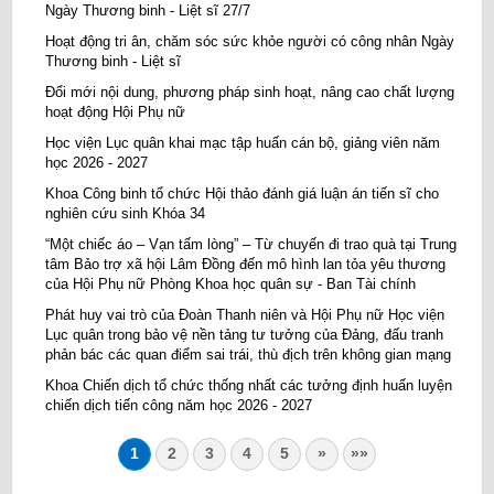
Ngày Thương binh - Liệt sĩ 27/7
Hoạt động tri ân, chăm sóc sức khỏe người có công nhân Ngày
Thương binh - Liệt sĩ
Đổi mới nội dung, phương pháp sinh hoạt, nâng cao chất lượng
hoạt động Hội Phụ nữ
Học viện Lục quân khai mạc tập huấn cán bộ, giảng viên năm
học 2026 - 2027
Khoa Công binh tổ chức Hội thảo đánh giá luận án tiến sĩ cho
nghiên cứu sinh Khóa 34
“Một chiếc áo – Vạn tấm lòng” – Từ chuyến đi trao quà tại Trung
tâm Bảo trợ xã hội Lâm Đồng đến mô hình lan tỏa yêu thương
của Hội Phụ nữ Phòng Khoa học quân sự - Ban Tài chính
Phát huy vai trò của Đoàn Thanh niên và Hội Phụ nữ Học viện
Lục quân trong bảo vệ nền tảng tư tưởng của Đảng, đấu tranh
phản bác các quan điểm sai trái, thù địch trên không gian mạng
Khoa Chiến dịch tổ chức thống nhất các tưởng định huấn luyện
chiến dịch tiến công năm học 2026 - 2027
1
2
3
4
5
»
»»