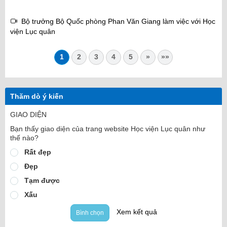
Bộ trưởng Bộ Quốc phòng Phan Văn Giang làm việc với Học
viện Lục quân
1
2
3
4
5
»
»»
Thăm dò ý kiến
GIAO DIỆN
Bạn thấy giao diện của trang website Học viện Lục quân như
thế nào?
Rất đẹp
Đẹp
Tạm được
Xấu
Xem kết quả
Bình chọn