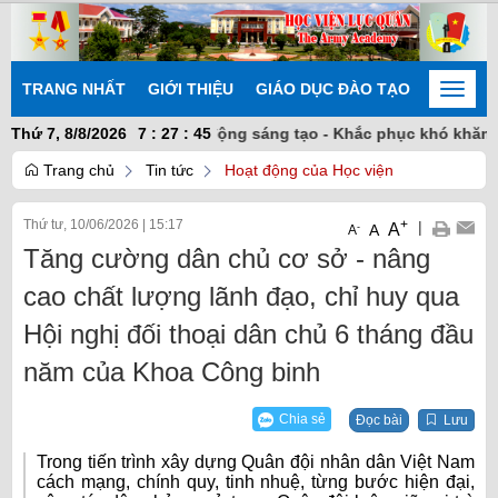
TRANG NHẤT
GIỚI THIỆU
GIÁO DỤC ĐÀO TẠO
NGHIÊN
Toggle
naviga
àn kết nhất trí - Chủ động sáng tạo - Khắc phục khó khăn - Hoàn
Thứ 7, 8/8/2026
7
:
27
:
45
Trang chủ
Tin tức
Hoạt động của Học viện
Thứ tư, 10/06/2026
|
15:17
+
|
A
-
A
A
Tăng cường dân chủ cơ sở - nâng
cao chất lượng lãnh đạo, chỉ huy qua
Hội nghị đối thoại dân chủ 6 tháng đầu
năm của Khoa Công binh
Chia sẻ
Đọc bài
Lưu
Trong tiến trình xây dựng Quân đội nhân dân Việt Nam
cách mạng, chính quy, tinh nhuệ, từng bước hiện đại,