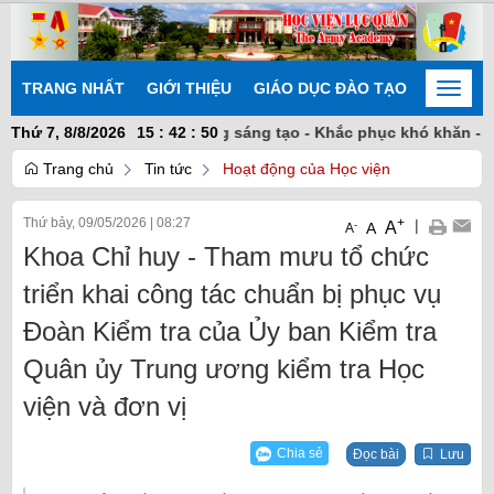
TRANG NHẤT
GIỚI THIỆU
GIÁO DỤC ĐÀO TẠO
NGHIÊN
Toggle
naviga
n kết nhất trí - Chủ động sáng tạo - Khắc phục khó khăn - Hoàn 
Thứ 7, 8/8/2026
15
:
42
:
50
Trang chủ
Tin tức
Hoạt động của Học viện
Thứ bảy, 09/05/2026
|
08:27
+
|
A
-
A
A
Khoa Chỉ huy - Tham mưu tổ chức
triển khai công tác chuẩn bị phục vụ
Đoàn Kiểm tra của Ủy ban Kiểm tra
Quân ủy Trung ương kiểm tra Học
viện và đơn vị
Chia sẻ
Đọc bài
Lưu