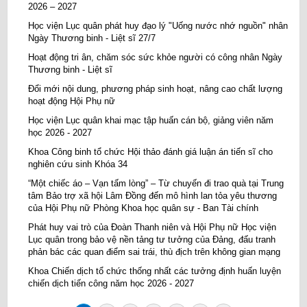
2026 – 2027
Học viện Lục quân phát huy đạo lý "Uống nước nhớ nguồn" nhân
Ngày Thương binh - Liệt sĩ 27/7
Hoạt động tri ân, chăm sóc sức khỏe người có công nhân Ngày
Thương binh - Liệt sĩ
Đổi mới nội dung, phương pháp sinh hoạt, nâng cao chất lượng
hoạt động Hội Phụ nữ
Học viện Lục quân khai mạc tập huấn cán bộ, giảng viên năm
học 2026 - 2027
Khoa Công binh tổ chức Hội thảo đánh giá luận án tiến sĩ cho
nghiên cứu sinh Khóa 34
“Một chiếc áo – Vạn tấm lòng” – Từ chuyến đi trao quà tại Trung
tâm Bảo trợ xã hội Lâm Đồng đến mô hình lan tỏa yêu thương
của Hội Phụ nữ Phòng Khoa học quân sự - Ban Tài chính
Phát huy vai trò của Đoàn Thanh niên và Hội Phụ nữ Học viện
Lục quân trong bảo vệ nền tảng tư tưởng của Đảng, đấu tranh
phản bác các quan điểm sai trái, thù địch trên không gian mạng
Khoa Chiến dịch tổ chức thống nhất các tưởng định huấn luyện
chiến dịch tiến công năm học 2026 - 2027