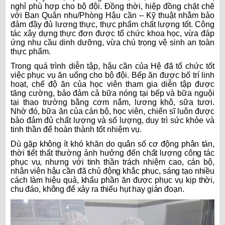
nghỉ phù hợp cho bộ đội. Đồng thời, hiệp đồng chặt chẽ
với Ban Quân nhu/Phòng Hậu cần – Kỹ thuật nhằm bảo
đảm đầy đủ lương thực, thực phẩm chất lượng tốt. Công
tác xây dựng thực đơn được tổ chức khoa học, vừa đáp
ứng nhu cầu dinh dưỡng, vừa chú trọng vệ sinh an toàn
thực phẩm.
Trong quá trình diễn tập, hậu cần của Hệ đã tổ chức tốt
việc phục vụ ăn uống cho bộ đội. Bếp ăn được bố trí linh
hoạt, chế độ ăn của học viên tham gia diễn tập được
tăng cường, bảo đảm cả bữa nóng tại bếp và bữa nguội
tại thao trường bằng cơm nắm, lương khô, sữa tươi.
Nhờ đó, bữa ăn của cán bộ, học viên, chiến sĩ luôn được
bảo đảm đủ chất lượng và số lượng, duy trì sức khỏe và
tinh thần để hoàn thành tốt nhiệm vụ.
Dù gặp không ít khó khăn do quân số cơ động phân tán,
thời tiết thất thường ảnh hưởng đến chất lượng công tác
phục vụ, nhưng với tinh thần trách nhiệm cao, cán bộ,
nhân viên hậu cần đã chủ động khắc phục, sáng tạo nhiều
cách làm hiệu quả, khẩu phần ăn được phục vụ kịp thời,
chu đáo, không để xảy ra thiếu hụt hay gián đoạn.