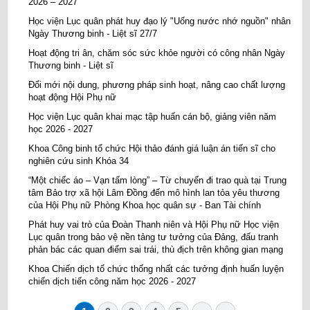
2026 – 2027
Học viện Lục quân phát huy đạo lý "Uống nước nhớ nguồn" nhân
Ngày Thương binh - Liệt sĩ 27/7
Hoạt động tri ân, chăm sóc sức khỏe người có công nhân Ngày
Thương binh - Liệt sĩ
Đổi mới nội dung, phương pháp sinh hoạt, nâng cao chất lượng
hoạt động Hội Phụ nữ
Học viện Lục quân khai mạc tập huấn cán bộ, giảng viên năm
học 2026 - 2027
Khoa Công binh tổ chức Hội thảo đánh giá luận án tiến sĩ cho
nghiên cứu sinh Khóa 34
“Một chiếc áo – Vạn tấm lòng” – Từ chuyến đi trao quà tại Trung
tâm Bảo trợ xã hội Lâm Đồng đến mô hình lan tỏa yêu thương
của Hội Phụ nữ Phòng Khoa học quân sự - Ban Tài chính
Phát huy vai trò của Đoàn Thanh niên và Hội Phụ nữ Học viện
Lục quân trong bảo vệ nền tảng tư tưởng của Đảng, đấu tranh
phản bác các quan điểm sai trái, thù địch trên không gian mạng
Khoa Chiến dịch tổ chức thống nhất các tưởng định huấn luyện
chiến dịch tiến công năm học 2026 - 2027