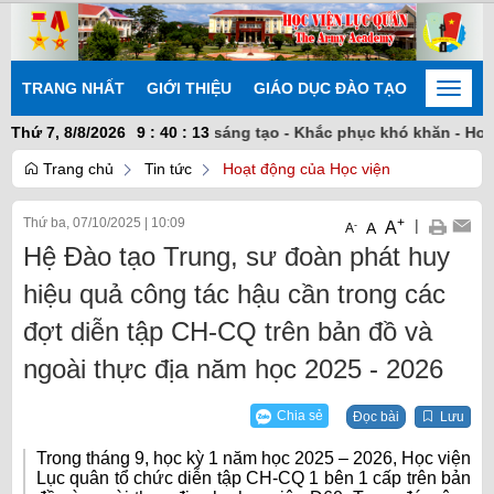
TRANG NHẤT
GIỚI THIỆU
GIÁO DỤC ĐÀO TẠO
NGHIÊN
Toggle
naviga
kết nhất trí - Chủ động sáng tạo - Khắc phục khó khăn - Hoàn th
Thứ 7, 8/8/2026
9
:
40
:
14
Trang chủ
Tin tức
Hoạt động của Học viện
Thứ ba, 07/10/2025
|
10:09
+
|
A
-
A
A
Hệ Đào tạo Trung, sư đoàn phát huy
hiệu quả công tác hậu cần trong các
đợt diễn tập CH-CQ trên bản đồ và
ngoài thực địa năm học 2025 - 2026
Chia sẻ
Đọc bài
Lưu
Trong tháng 9, học kỳ 1 năm học 2025 – 2026, Học viện
Lục quân tổ chức diễn tập CH-CQ 1 bên 1 cấp trên bản